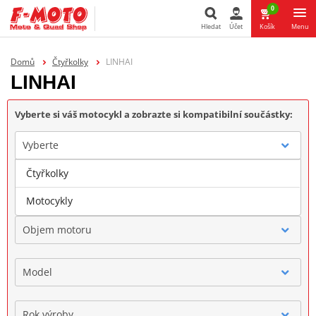
0
Hledat
Účet
Košík
Menu
Hledat
Domů
Čtyřkolky
LINHAI
LINHAI
Vyberte si váš motocykl a zobrazte si kompatibilní součástky:
Vyberte
Čtyřkolky
Značka
Motocykly
Objem motoru
Model
Rok výroby