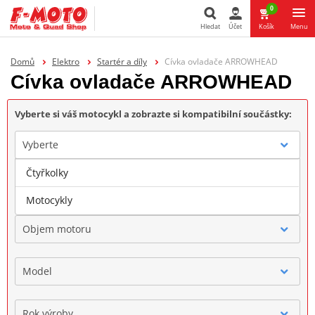
0
Hledat
Účet
Košík
Menu
Hledat
Domů
Elektro
Startér a díly
Cívka ovladače ARROWHEAD
Cívka ovladače ARROWHEAD
Vyberte si váš motocykl a zobrazte si kompatibilní součástky:
Vyberte
Čtyřkolky
Značka
Motocykly
Objem motoru
Model
Rok výroby