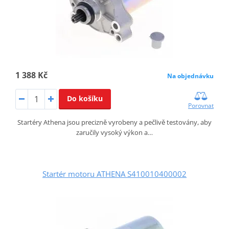
1 388 Kč
Na objednávku
Do košíku
Porovnat
Startéry Athena jsou precizně vyrobeny a pečlivě testovány, aby
zaručily vysoký výkon a…
Startér motoru ATHENA S410010400002