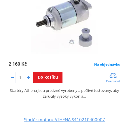
2 160 Kč
Na objednávku
Do košíku
Porovnat
Startéry Athena jsou precizně vyrobeny a pečlivě testovány, aby
zaručily vysoký výkon a…
Startér motoru ATHENA S410210400007