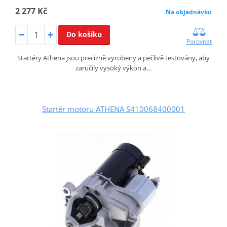
2 277 Kč
Na objednávku
Do košíku
Porovnat
Startéry Athena jsou precizně vyrobeny a pečlivě testovány, aby
zaručily vysoký výkon a…
Startér motoru ATHENA S410068400001