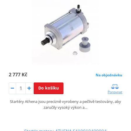
2 777 Kč
Na objednávku
Do košíku
Porovnat
Startéry Athena jsou precizně vyrobeny a pečlivě testovány, aby
zaručily vysoký výkon a…
Startér motoru ATHENA S410010400004