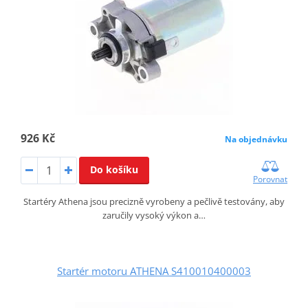
926 Kč
Na objednávku
Do košíku
Porovnat
Startéry Athena jsou precizně vyrobeny a pečlivě testovány, aby
zaručily vysoký výkon a…
Startér motoru ATHENA S410010400003