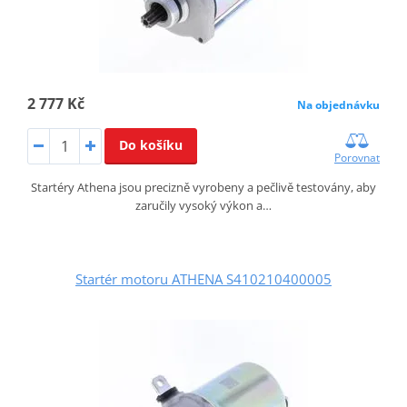
2 777 Kč
Na objednávku
Do košíku
Porovnat
Startéry Athena jsou precizně vyrobeny a pečlivě testovány, aby
zaručily vysoký výkon a…
Startér motoru ATHENA S410210400005