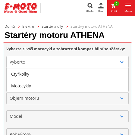
0
Hledat
Účet
Košík
Menu
Hledat
Domů
Elektro
Startér a díly
Startéry motoru ATHENA
Startéry motoru ATHENA
Vyberte si váš motocykl a zobrazte si kompatibilní součástky:
Vyberte
Čtyřkolky
Značka
Motocykly
Objem motoru
Model
Rok výroby