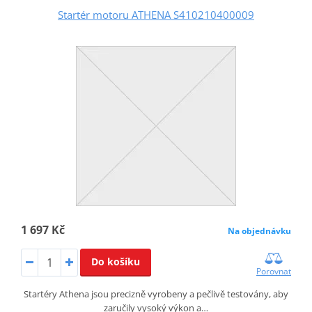
Startér motoru ATHENA S410210400009
1 697 Kč
Na objednávku
Do košíku
Porovnat
Startéry Athena jsou precizně vyrobeny a pečlivě testovány, aby
zaručily vysoký výkon a…