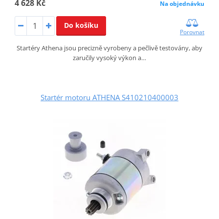
4 628 Kč
Na objednávku
Do košíku
Porovnat
Startéry Athena jsou precizně vyrobeny a pečlivě testovány, aby
zaručily vysoký výkon a…
Startér motoru ATHENA S410210400003