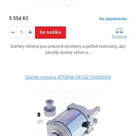
5 554 Kč
Na objednávku
Do košíku
Porovnat
Startéry Athena jsou precizně vyrobeny a pečlivě testovány, aby
zaručily vysoký výkon a…
Startér motoru ATHENA S410210400004