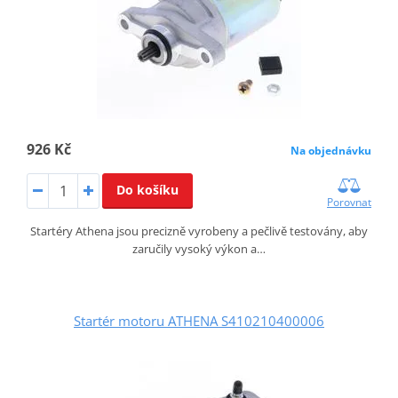
926 Kč
Na objednávku
Do košíku
Porovnat
Startéry Athena jsou precizně vyrobeny a pečlivě testovány, aby
zaručily vysoký výkon a…
Startér motoru ATHENA S410210400006