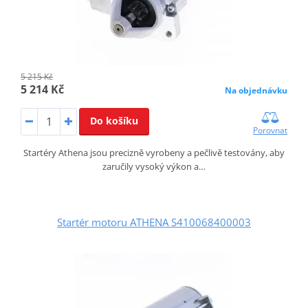
5 215 Kč
5 214 Kč
Na objednávku
Do košíku
Porovnat
Startéry Athena jsou precizně vyrobeny a pečlivě testovány, aby
zaručily vysoký výkon a…
Startér motoru ATHENA S410068400003