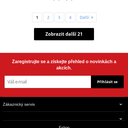
1
2
3
4
Další
Zobrazit další 21
Zaregistrujte se a získejte přehled o novinkách a
akcích.
Přihlásit se
Zákaznický servis
Eshop