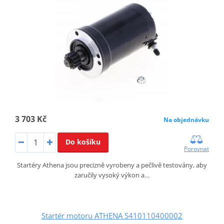
3 703 Kč
Na objednávku
Do košíku
Porovnat
Startéry Athena jsou precizně vyrobeny a pečlivě testovány, aby
zaručily vysoký výkon a…
Startér motoru ATHENA S410110400002