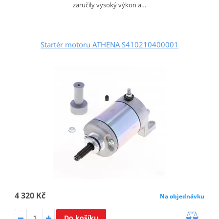
zaručily vysoký výkon a…
Startér motoru ATHENA S410210400001
4 320 Kč
Na objednávku
Do košíku