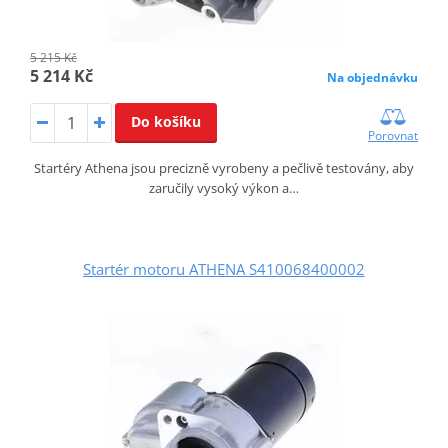
5 215 Kč
5 214 Kč
Na objednávku
Do košíku
Porovnat
Startéry Athena jsou precizně vyrobeny a pečlivě testovány, aby
zaručily vysoký výkon a…
Startér motoru ATHENA S410068400002