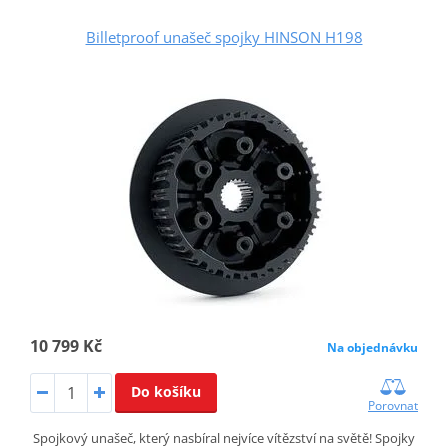
Billetproof unašeč spojky HINSON H198
10 799 Kč
Na objednávku
Do košíku
Porovnat
Spojkový unašeč, který nasbíral nejvíce vítězství na světě! Spojky