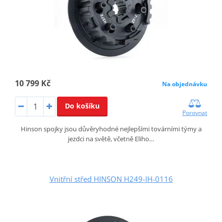
10 799 Kč
Na objednávku
Do košíku
Porovnat
Hinson spojky jsou důvěryhodné nejlepšími továrními týmy a
jezdci na světě, včetně Eliho…
Vnitřní střed HINSON H249-IH-0116