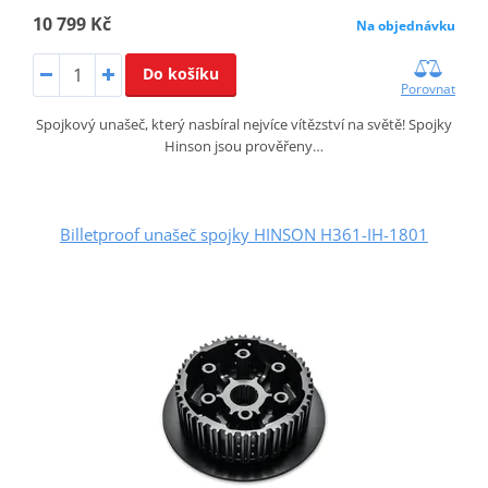
10 799 Kč
Na objednávku
Do košíku
Porovnat
Spojkový unašeč, který nasbíral nejvíce vítězství na světě! Spojky
Hinson jsou prověřeny…
Billetproof unašeč spojky HINSON H361-IH-1801