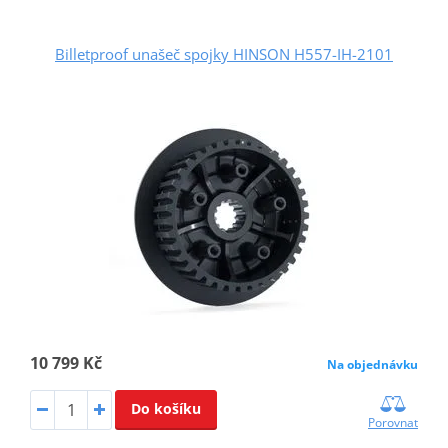
Billetproof unašeč spojky HINSON H557-IH-2101
10 799 Kč
Na objednávku
Do košíku
Porovnat