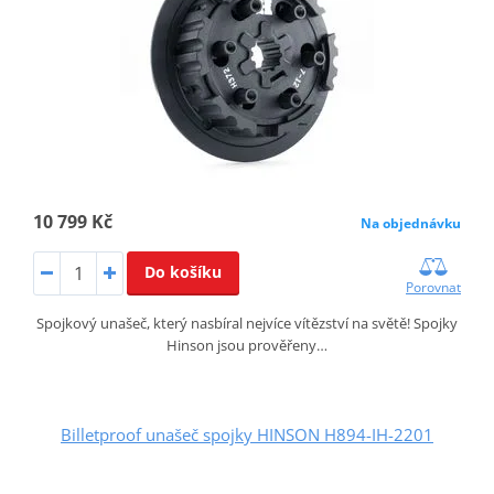
10 799 Kč
Na objednávku
Do košíku
Porovnat
Spojkový unašeč, který nasbíral nejvíce vítězství na světě! Spojky
Hinson jsou prověřeny…
Billetproof unašeč spojky HINSON H894-IH-2201