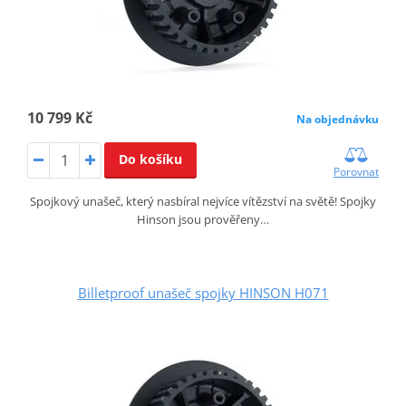
10 799 Kč
Na objednávku
Do košíku
Porovnat
Spojkový unašeč, který nasbíral nejvíce vítězství na světě! Spojky
Hinson jsou prověřeny…
Billetproof unašeč spojky HINSON H071