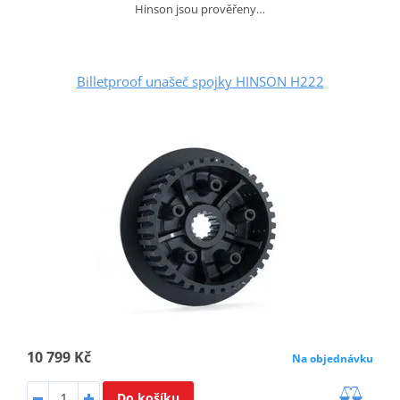
Hinson jsou prověřeny…
Billetproof unašeč spojky HINSON H222
10 799 Kč
Na objednávku
Do košíku