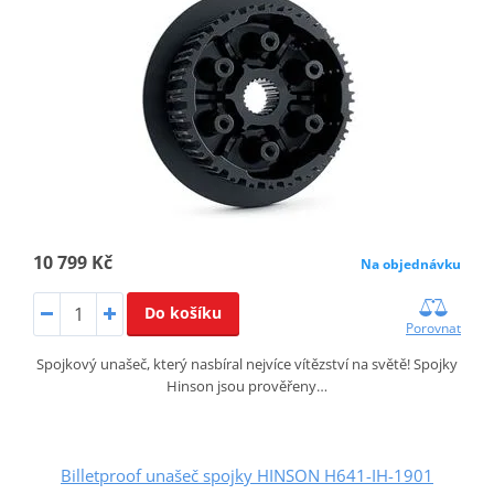
10 799 Kč
Na objednávku
Do košíku
Porovnat
Spojkový unašeč, který nasbíral nejvíce vítězství na světě! Spojky
Hinson jsou prověřeny…
Billetproof unašeč spojky HINSON H641-IH-1901