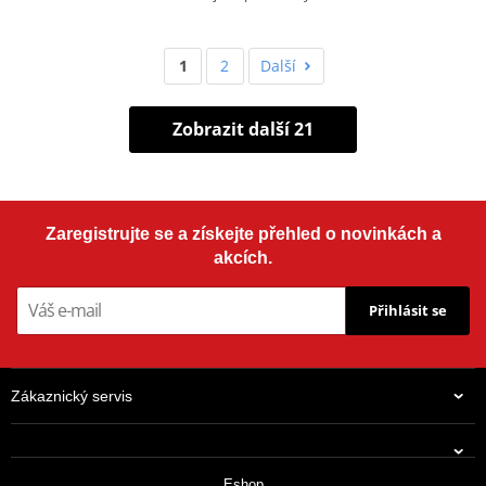
1
2
Další
Zobrazit další 21
Zaregistrujte se a získejte přehled o novinkách a
akcích.
Přihlásit se
Zákaznický servis
Eshop