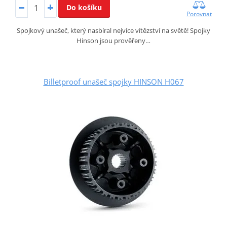
Do košíku
Porovnat
Spojkový unašeč, který nasbíral nejvíce vítězství na světě! Spojky
Hinson jsou prověřeny…
Billetproof unašeč spojky HINSON H067