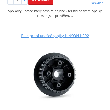
Porovnat
Spojkový unašeč, který nasbíral nejvíce vítězství na světě! Spojky
Hinson jsou prověřeny…
Billetproof unašeč spojky HINSON H292