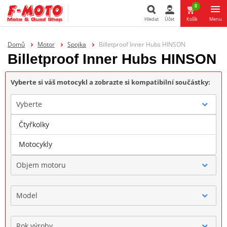
0
Hledat
Účet
Košík
Menu
Hledat
Domů
Motor
Spojka
Billetproof Inner Hubs HINSON
Billetproof Inner Hubs HINSON
Vyberte si váš motocykl a zobrazte si kompatibilní součástky:
Vyberte
Čtyřkolky
Značka
Motocykly
Objem motoru
Model
Rok výroby