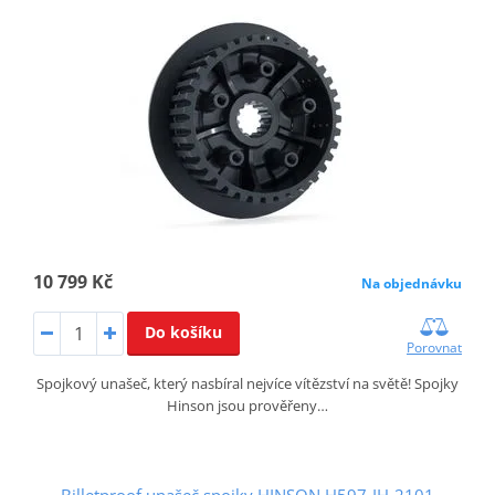
10 799 Kč
Na objednávku
Do košíku
Porovnat
Spojkový unašeč, který nasbíral nejvíce vítězství na světě! Spojky
Hinson jsou prověřeny…
Billetproof unašeč spojky HINSON H597-IH-2101