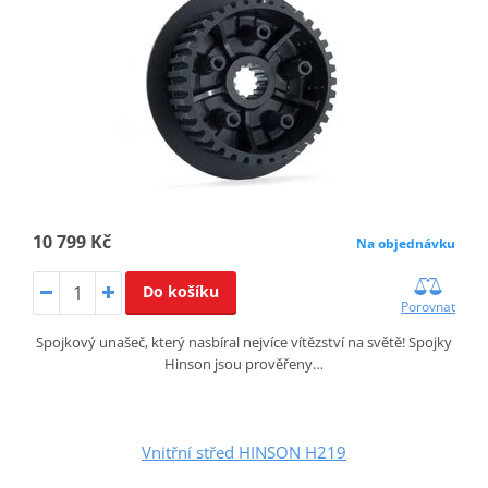
10 799 Kč
Na objednávku
Do košíku
Porovnat
Spojkový unašeč, který nasbíral nejvíce vítězství na světě! Spojky
Hinson jsou prověřeny…
Vnitřní střed HINSON H219