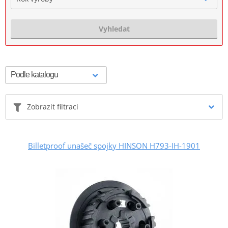
Vyhledat
Zobrazit filtraci
Billetproof unašeč spojky HINSON H793-IH-1901