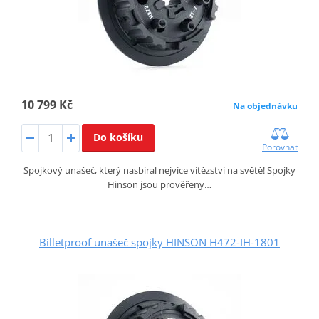
10 799 Kč
Na objednávku
Do košíku
Porovnat
Spojkový unašeč, který nasbíral nejvíce vítězství na světě! Spojky
Hinson jsou prověřeny…
Billetproof unašeč spojky HINSON H472-IH-1801