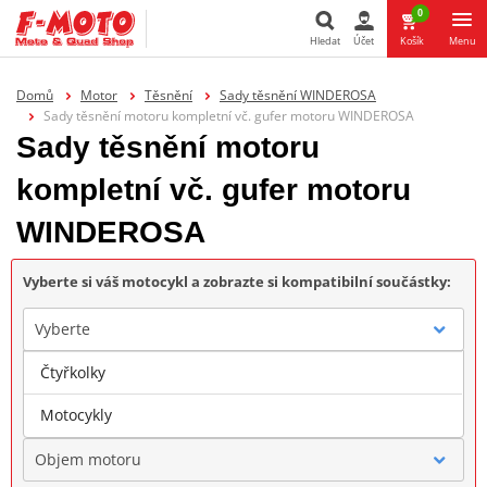
0
Hledat
Účet
Košík
Menu
Hledat
Domů
Motor
Těsnění
Sady těsnění WINDEROSA
Sady těsnění motoru kompletní vč. gufer motoru WINDEROSA
Sady těsnění motoru
kompletní vč. gufer motoru
WINDEROSA
Vyberte si váš motocykl a zobrazte si kompatibilní součástky:
Vyberte
Čtyřkolky
Značka
Motocykly
Objem motoru