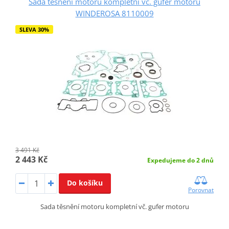
Sada těsnění motoru kompletní vč. gufer motoru
WINDEROSA 8110009
SLEVA 30%
3 491 Kč
2 443 Kč
Expedujeme do 2 dnů
Do košíku
Porovnat
Sada těsnění motoru kompletní vč. gufer motoru