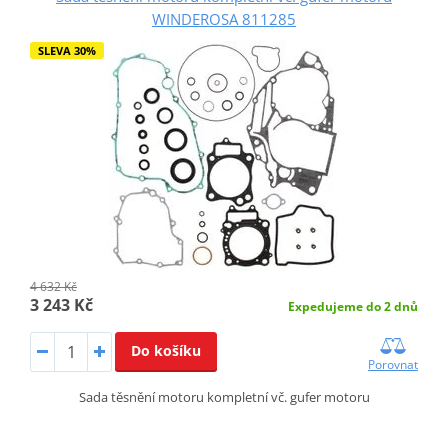
WINDEROSA 811285
SLEVA 30%
4 632 Kč
3 243 Kč
Expedujeme do 2 dnů
Do košíku
Porovnat
Sada těsnění motoru kompletní vč. gufer motoru