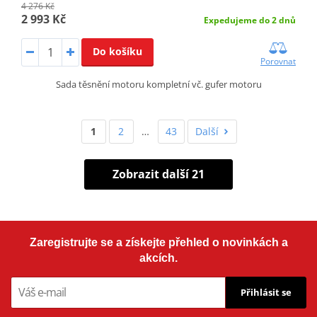
4 276 Kč
2 993 Kč
Expedujeme do 2 dnů
Do košíku
Porovnat
Sada těsnění motoru kompletní vč. gufer motoru
1
2
…
43
Další
Zobrazit další 21
Zaregistrujte se a získejte přehled o novinkách a
akcích.
Přihlásit se