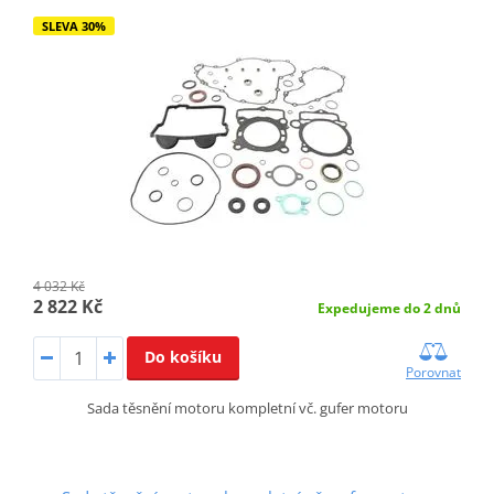
SLEVA 30%
4 032 Kč
2 822 Kč
Expedujeme do 2 dnů
Do košíku
Porovnat
Sada těsnění motoru kompletní vč. gufer motoru