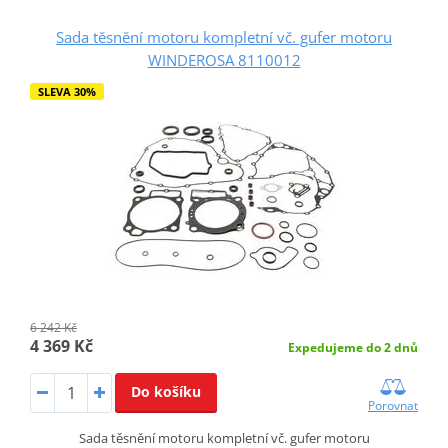
Sada těsnění motoru kompletní vč. gufer motoru
WINDEROSA 8110012
SLEVA 30%
6 242 Kč
4 369 Kč
Expedujeme do 2 dnů
Do košíku
Porovnat
Sada těsnění motoru kompletní vč. gufer motoru