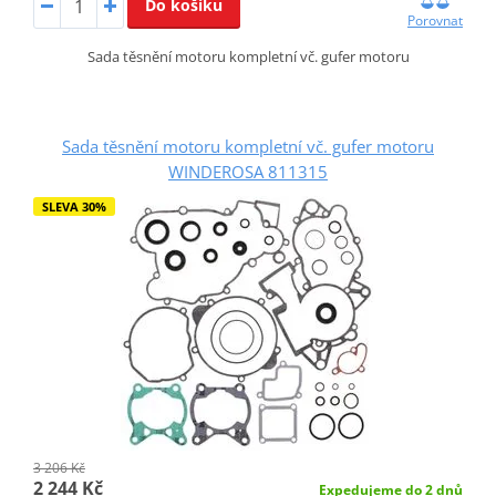
Do košíku
Porovnat
Sada těsnění motoru kompletní vč. gufer motoru
Sada těsnění motoru kompletní vč. gufer motoru
WINDEROSA 811315
SLEVA 30%
3 206 Kč
2 244 Kč
Expedujeme do 2 dnů