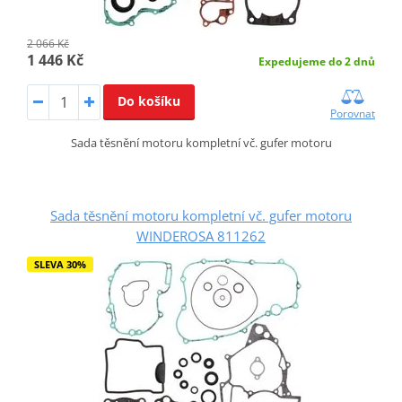
2 066 Kč
1 446 Kč
Expedujeme do 2 dnů
Do košíku
Porovnat
Sada těsnění motoru kompletní vč. gufer motoru
Sada těsnění motoru kompletní vč. gufer motoru
WINDEROSA 811262
SLEVA 30%