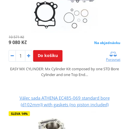
10 571 Kč
9 080 Kč
Na objednávku
Do košíku
Porovnat
EASY MX CYLINDER: Mx Cylinder Kit composed by one STD Bore
Cylinder and one Top End…
Válec sada ATHENA EC485-069 standard bore
(d102mm)) with gaskets (no piston included)
SLEVA 14%