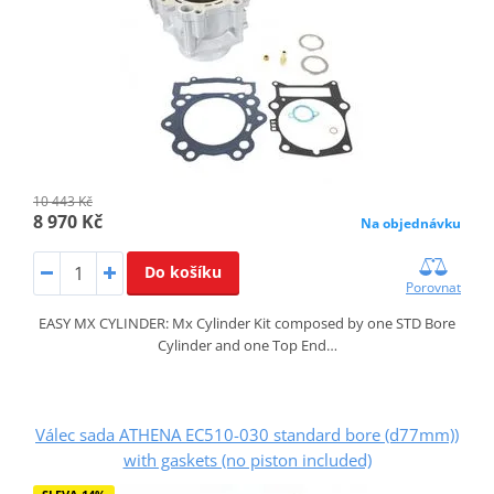
10 443 Kč
8 970 Kč
Na objednávku
Do košíku
Porovnat
EASY MX CYLINDER: Mx Cylinder Kit composed by one STD Bore
Cylinder and one Top End…
Válec sada ATHENA EC510-030 standard bore (d77mm))
with gaskets (no piston included)