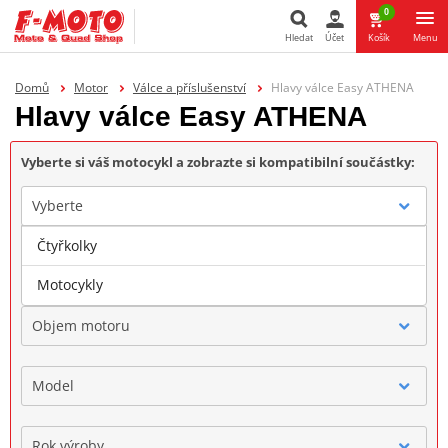
0
Hledat
Účet
Košík
Menu
Hledat
Domů
Motor
Válce a příslušenství
Hlavy válce Easy ATHENA
Hlavy válce Easy ATHENA
Vyberte si váš motocykl a zobrazte si kompatibilní součástky:
Vyberte
Čtyřkolky
Značka
Motocykly
Objem motoru
Model
Rok výroby