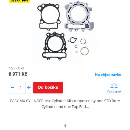
SLEVA 14%
10 443 Kč
8 971 Kč
Na objednávku
Do košíku
Porovnat
EASY MX CYLINDER: Mx Cylinder Kit composed by one STD Bore
Cylinder and one Top End…
1