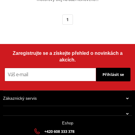
1
Zaregistrujte se a získejte přehled o novinkách a
akcích.
Přihlásit se
Zákaznický servis
Eshop
+420 608 333 378