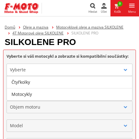
0
Hledat
Účet
Košík
Menu
Hledat
Domů
Oleje a maziva
Motocyklové oleje a maziva SILKOLENE
4T Motorové oleje SILKOLENE
SILKOLENE PRO
SILKOLENE PRO
Vyberte si váš motocykl a zobrazte si kompatibilní součástky:
Vyberte
Čtyřkolky
Značka
Motocykly
Objem motoru
Model