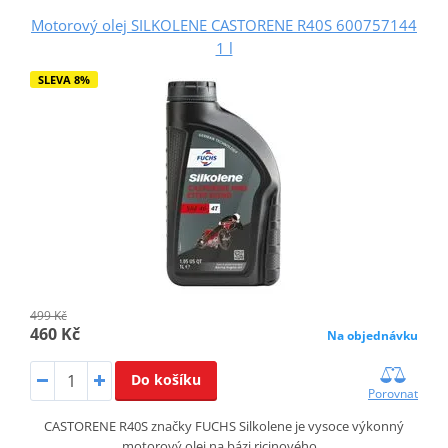
Motorový olej SILKOLENE CASTORENE R40S 600757144
1 l
SLEVA 8%
499 Kč
460 Kč
Na objednávku
Do košíku
Porovnat
CASTORENE R40S značky FUCHS Silkolene je vysoce výkonný
motorový olej na bázi ricinového…