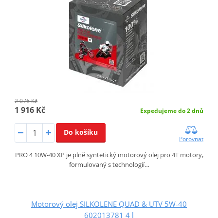
2 076 Kč
1 916 Kč
Expedujeme do 2 dnů
Do košíku
Porovnat
PRO 4 10W-40 XP je plně syntetický motorový olej pro 4T motory,
formulovaný s technologií…
Motorový olej SILKOLENE QUAD & UTV 5W-40
602013781 4 l