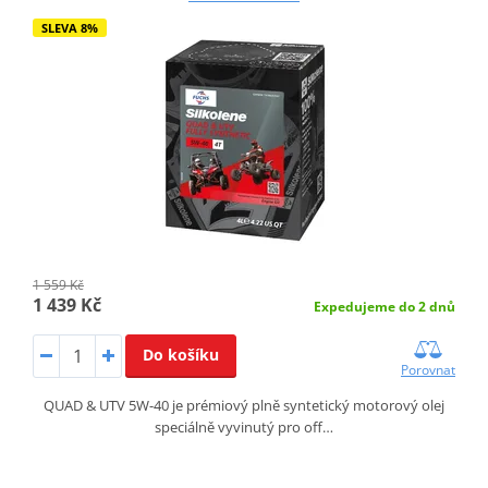
SLEVA 8%
1 559 Kč
1 439 Kč
Expedujeme do 2 dnů
Do košíku
Porovnat
QUAD & UTV 5W-40 je prémiový plně syntetický motorový olej
speciálně vyvinutý pro off…