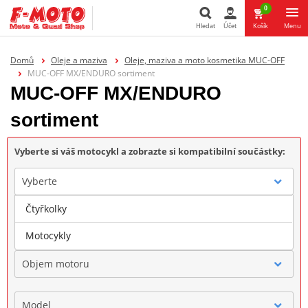
0
Hledat
Účet
Košík
Menu
Hledat
Domů
Oleje a maziva
Oleje, maziva a moto kosmetika MUC-OFF
MUC-OFF MX/ENDURO sortiment
MUC-OFF MX/ENDURO
sortiment
Vyberte si váš motocykl a zobrazte si kompatibilní součástky:
Vyberte
Čtyřkolky
Značka
Motocykly
Objem motoru
Model