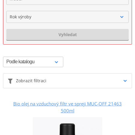
Rok výroby
Vyhledat
Zobrazit filtraci
Bio olej na vzduchový filtr ve spreji MUC-OFF 21463
500ml