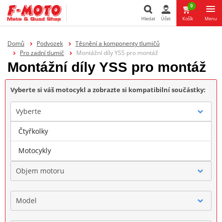
0
Hledat
Účet
Košík
Menu
Hledat
Domů
Podvozek
Těsnění a komponenty tlumičů
Pro zadní tlumič
Montážní díly YSS pro montáž
Montážní díly YSS pro montáž
Vyberte si váš motocykl a zobrazte si kompatibilní součástky:
Vyberte
Čtyřkolky
Značka
Motocykly
Objem motoru
Model