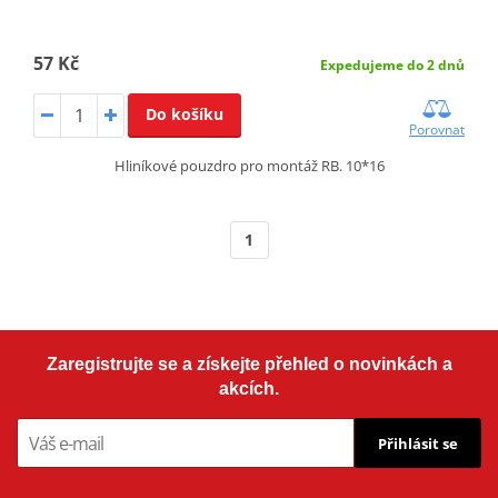
57 Kč
Expedujeme do 2 dnů
Do košíku
Porovnat
Hliníkové pouzdro pro montáž RB. 10*16
1
Zaregistrujte se a získejte přehled o novinkách a
akcích.
Přihlásit se