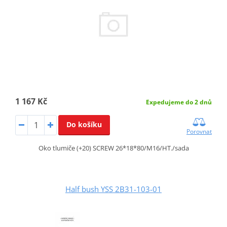
1 167 Kč
Expedujeme do 2 dnů
Do košíku
Porovnat
Oko tlumiče (+20) SCREW 26*18*80/M16/HT./sada
Half bush YSS 2B31-103-01