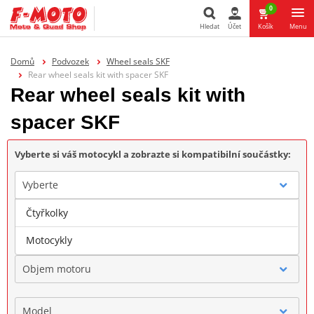
0
Hledat
Účet
Košík
Menu
Hledat
Domů
Podvozek
Wheel seals SKF
Rear wheel seals kit with spacer SKF
Rear wheel seals kit with
spacer SKF
Vyberte si váš motocykl a zobrazte si kompatibilní součástky:
Vyberte
Čtyřkolky
Značka
Motocykly
Objem motoru
Model