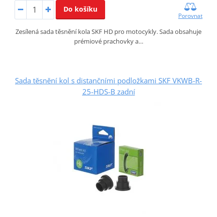
Do košíku
Porovnat
Zesílená sada těsnění kola SKF HD pro motocykly. Sada obsahuje
prémiové prachovky a…
Sada těsnění kol s distančními podložkami SKF VKWB-R-
25-HDS-B zadní