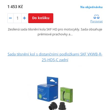
1 453 Kč
Na objednávku
Do košíku
Porovnat
Zesílená sada těsnění kola SKF HD pro motocykly. Sada obsahuje
prémiové prachovky a…
Sada těsnění kol s distančními podložkami SKF VKWB-R-
25-HDS-C zadní