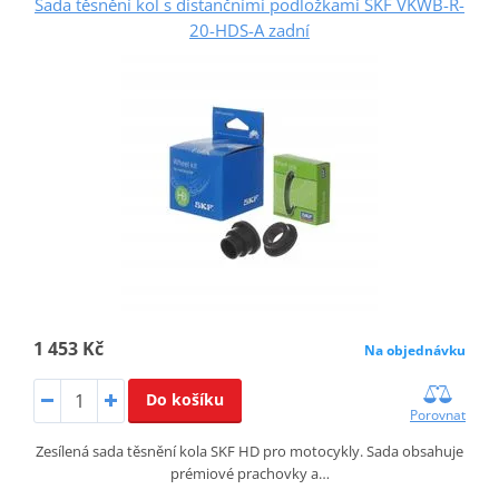
Sada těsnění kol s distančními podložkami SKF VKWB-R-
20-HDS-A zadní
1 453 Kč
Na objednávku
Do košíku
Porovnat
Zesílená sada těsnění kola SKF HD pro motocykly. Sada obsahuje
prémiové prachovky a…