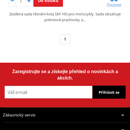
Do košíku
Porovnat
Zesílená sada těsnění kola SKF HD pro motocykly. Sada obsahuje
prémiové prachovky a…
1
Zaregistrujte se a získejte přehled o novinkách a
akcích.
Přihlásit se
Zákaznický servis