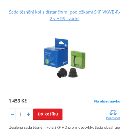
Sada těsnění kol s distančními podložkami SKF VKWB-R-
25-HDS-I zadní
1 453 Kč
Na objednávku
Do košíku
Porovnat
Zesílená sada těsnění kola SKF HD pro motocykly. Sada obsahuje