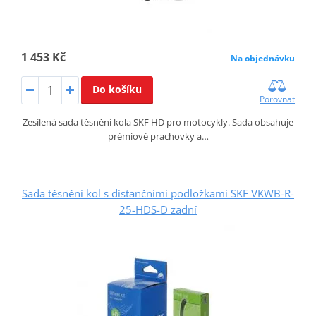
1 453 Kč
Na objednávku
Do košíku
Porovnat
Zesílená sada těsnění kola SKF HD pro motocykly. Sada obsahuje
prémiové prachovky a…
Sada těsnění kol s distančními podložkami SKF VKWB-R-
25-HDS-D zadní