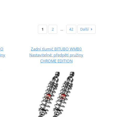
1
2
…
42
Další
BO
Zadní tlumič BITUBO WMB0
iny
Nastavitelné: předpětí pružiny
CHROME EDITION