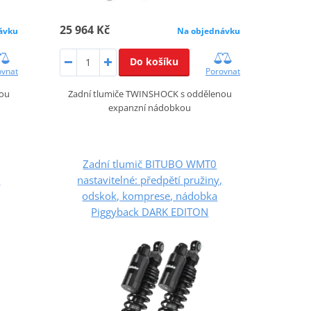
25 964 Kč
ávku
Na objednávku
Do košíku
ovnat
Porovnat
nou
Zadní tlumiče TWINSHOCK s oddělenou
expanzní nádobkou
Zadní tlumič BITUBO WMT0
,
nastavitelné: předpětí pružiny,
odskok, komprese, nádobka
Piggyback DARK EDITON