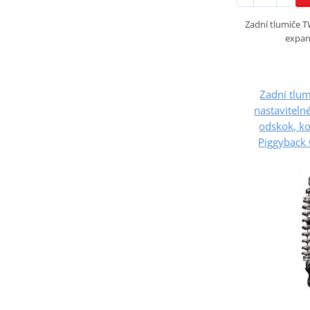
Zadní tlumiče
expan
Zadní tlu
nastaviteln
odskok, k
Piggyback