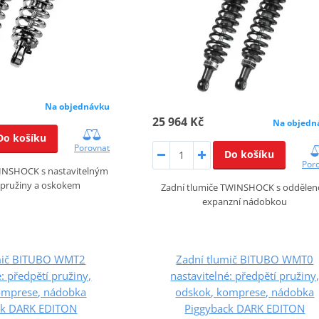
Na objednávku
25 964 Kč
Na objedn
Do košíku
Porovnat
Do košíku
Por
WINSHOCK s nastavitelným
 pružiny a oskokem
Zadní tlumiče TWINSHOCK s odděle
expanzní nádobkou
mič BITUBO WMT2
Zadní tlumič BITUBO WMT0
é: předpětí pružiny,
nastavitelné: předpětí pružiny
omprese, nádobka
odskok, komprese, nádobka
ck DARK EDITON
Piggyback DARK EDITON