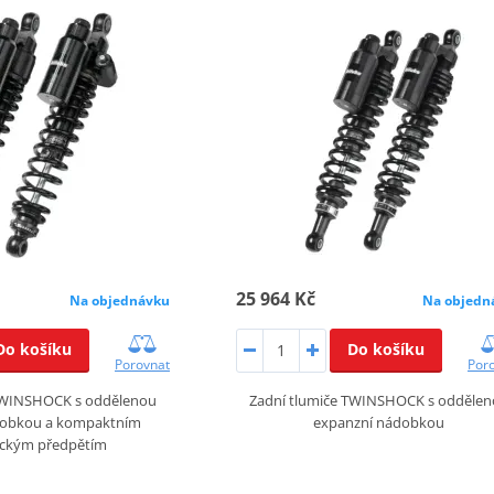
25 964 Kč
Na objednávku
Na objedn
Do košíku
Do košíku
Porovnat
Por
 TWINSHOCK s oddělenou
Zadní tlumiče TWINSHOCK s odděle
dobkou a kompaktním
expanzní nádobkou
ickým předpětím