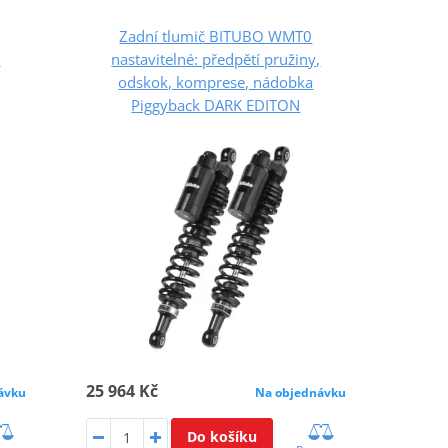
Zadní tlumič BITUBO WMT0
,
nastavitelné: předpětí pružiny,
odskok, komprese, nádobka
Piggyback DARK EDITON
25 964 Kč
ávku
Na objednávku
Do košíku