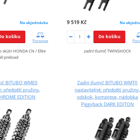
9 519 Kč
Na objednávku
Na objedn
Do košíku
Do košíku
Porovnat
Por
o skútr HONDA CN / Elite
zadní tlumič TWINSHOCK
50 preload
mič BITUBO WME0
Zadní tlumič BITUBO WMT0
é: předpětí pružiny,
nastavitelné: předpětí pružiny
CHROME EDITION
odskok, komprese, nádobka
Piggyback DARK EDITON