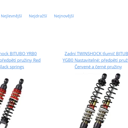
Nejlevnější
Nejdražší
Nejnovější
shock BITUBO YRB0
Zadní TWINSHOCK tlumič BITU
 předpětí pružiny Red
YGB0 Nastavitelné: předpětí pruž
lack springs
Červené a černé pružiny