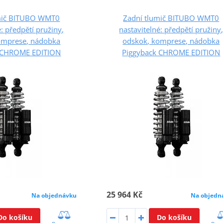
mič BITUBO WMT0
Zadní tlumič BITUBO WMT0
é: předpětí pružiny,
nastavitelné: předpětí pružiny
omprese, nádobka
odskok, komprese, nádobka
 CHROME EDITION
Piggyback CHROME EDITION
25 964 Kč
Na objednávku
Na objedn
Do košíku
Do košíku