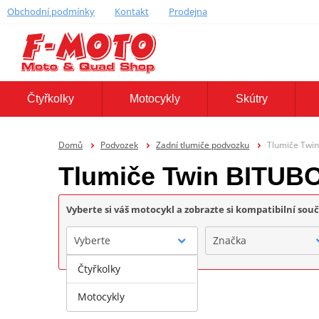
Obchodní podmínky
Kontakt
Prodejna
Čtyřkolky
Motocykly
Skútry
Domů
Podvozek
Zadní tlumiče podvozku
Tlumiče Twi
Tlumiče Twin BITUB
Vyberte si váš motocykl a zobrazte si kompatibilní sou
Vyberte
Značka
Čtyřkolky
Motocykly