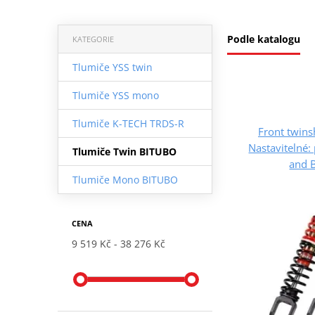
Podle katalogu
KATEGORIE
Tlumiče YSS twin
Tlumiče YSS mono
Tlumiče K-TECH TRDS-R
Front twin
Nastavitelné:
Tlumiče Twin BITUBO
and B
Tlumiče Mono BITUBO
CENA
9 519 Kč
38 276 Kč