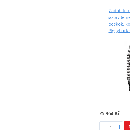
Zadní tlu
nastaviteln
odskok, k
Piggyback
25 964 Kč