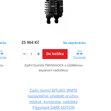
25 964 Kč
ávku
Na objednávku
Do košíku
ovnat
Porovnat
nou
Zadní tlumiče TWINSHOCK s oddělenou
expanzní nádobkou
Zadní tlumič BITUBO WMT0
,
nastavitelné: předpětí pružiny,
odskok, komprese, nádobka
Piggyback DARK EDITON