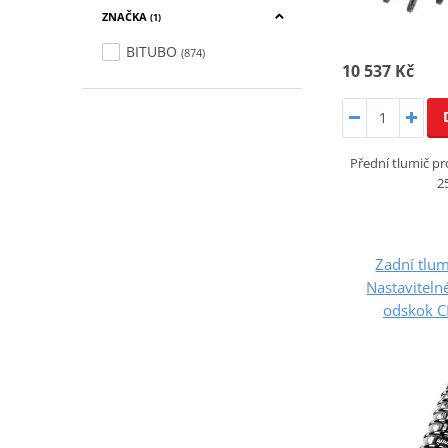
ZNAČKA
(1)
BITUBO
(874)
10 537 Kč
Přední tlumič pr
2
Zadní tlu
Nastaviteln
odskok 