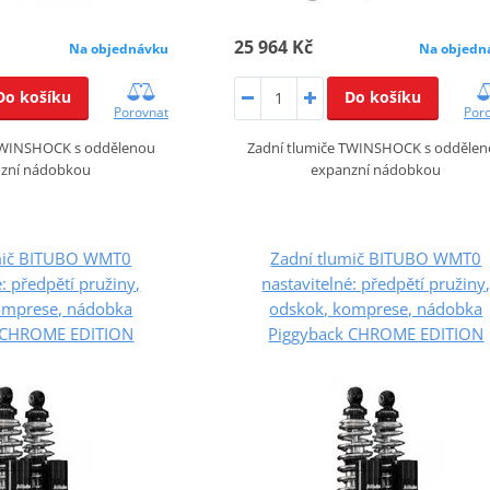
25 964 Kč
Na objednávku
Na objedn
Do košíku
Do košíku
Porovnat
Por
 TWINSHOCK s oddělenou
Zadní tlumiče TWINSHOCK s odděle
zní nádobkou
expanzní nádobkou
mič BITUBO WMT0
Zadní tlumič BITUBO WMT0
é: předpětí pružiny,
nastavitelné: předpětí pružiny
omprese, nádobka
odskok, komprese, nádobka
 CHROME EDITION
Piggyback CHROME EDITION