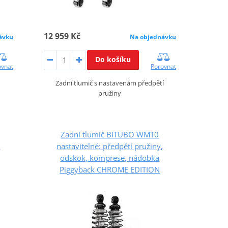
12 959 Kč
ávku
Na objednávku
Do košíku
ovnat
Porovnat
Zadní tlumič s nastavenám předpětí
pružiny
Zadní tlumič BITUBO WMT0
,
nastavitelné: předpětí pružiny,
odskok, komprese, nádobka
Piggyback CHROME EDITION