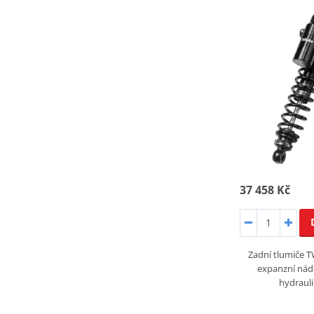
37 458 Kč
Zadní tlumiče
expanzní ná
hydraul