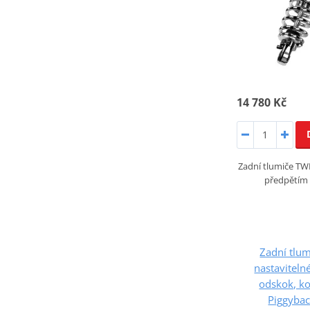
14 780 Kč
Zadní tlumiče T
předpětím
Zadní tlu
nastaviteln
odskok, k
Piggyba