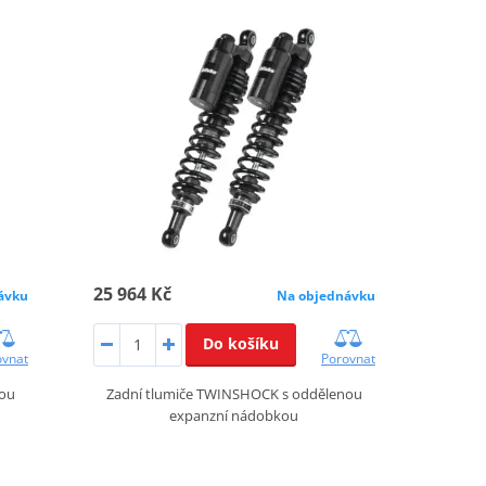
25 964 Kč
ávku
Na objednávku
Do košíku
ovnat
Porovnat
nou
Zadní tlumiče TWINSHOCK s oddělenou
expanzní nádobkou