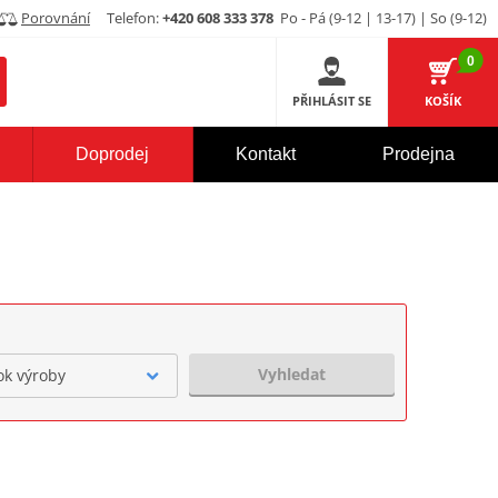
Porovnání
Telefon:
+420 608 333 378
Po - Pá (9-12 | 13-17) | So (9-12)
0
PŘIHLÁSIT SE
KOŠÍK
Doprodej
Kontakt
Prodejna
Vyhledat
ok výroby