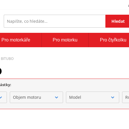
Hledat
Pro motorkáře
Pro motorku
Pro čtyřkolku
n BITUBO
O
částky:
Objem motoru
Model
R