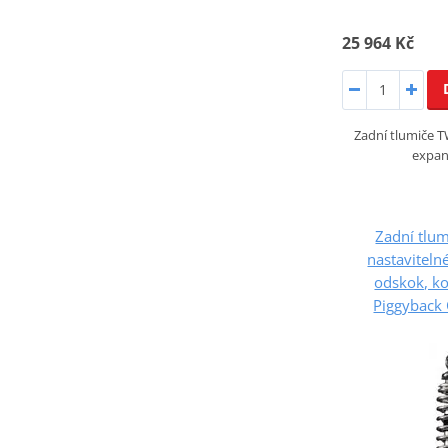
25 964 Kč
Zadní tlumiče
expan
Zadní tlu
nastaviteln
odskok, k
Piggyback