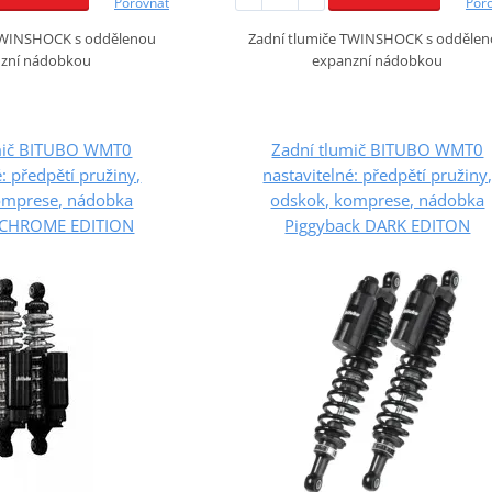
Porovnat
Por
 TWINSHOCK s oddělenou
Zadní tlumiče TWINSHOCK s odděle
zní nádobkou
expanzní nádobkou
mič BITUBO WMT0
Zadní tlumič BITUBO WMT0
é: předpětí pružiny,
nastavitelné: předpětí pružiny
omprese, nádobka
odskok, komprese, nádobka
 CHROME EDITION
Piggyback DARK EDITON