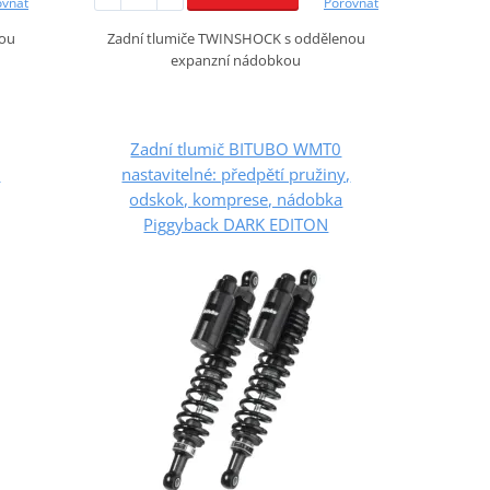
ovnat
Porovnat
nou
Zadní tlumiče TWINSHOCK s oddělenou
expanzní nádobkou
Zadní tlumič BITUBO WMT0
,
nastavitelné: předpětí pružiny,
odskok, komprese, nádobka
Piggyback DARK EDITON