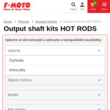
0
Hledat
Účet
Košík
Menu
Hledat
Domů
Převody
Výstupní hřídele
Output shaft kits HOT RODS
Output shaft kits HOT RODS
Vyberte si váš motocykl a zobrazte si kompatibilní součástky:
Vyberte
Čtyřkolky
Značka
Motocykly
Objem motoru
Model
Rok výroby