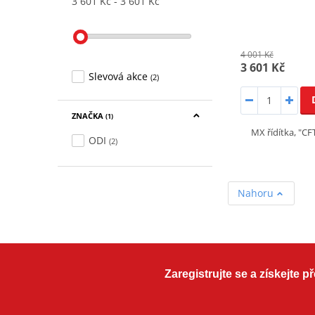
3 601 Kč
3 601 Kč
4 001 Kč
3 601 Kč
Slevová akce
(2)
ZNAČKA
(1)
MX řídítka, "C
ODI
(2)
Nahoru
Zaregistrujte se a získejte 