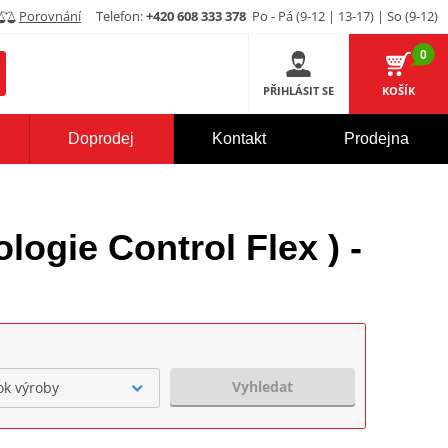
Porovnání
Telefon:
+420 608 333 378
Po - Pá (9-12 | 13-17) | So (9-12)
0
PŘIHLÁSIT SE
KOŠÍK
Doprodej
Kontakt
Prodejna
ogie Control Flex ) -
Vyhledat
ok výroby