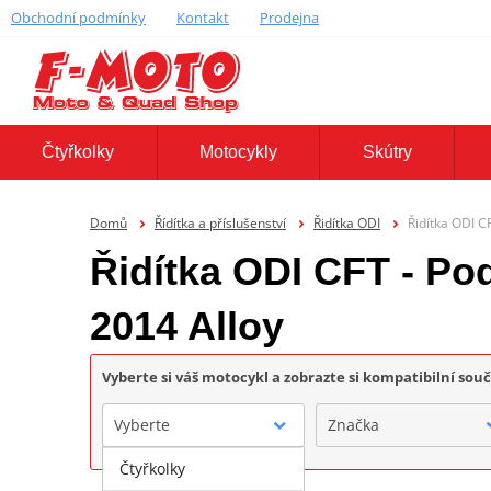
Obchodní podmínky
Kontakt
Prodejna
Čtyřkolky
Motocykly
Skútry
Domů
Řídítka a příslušenství
Řidítka ODI
Řidítka ODI C
Řidítka ODI CFT - Pod
2014 Alloy
Vyberte si váš motocykl a zobrazte si kompatibilní sou
Vyberte
Značka
Čtyřkolky