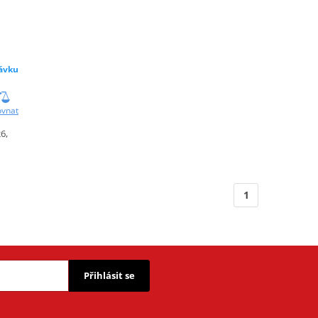
ávku
ovnat
6,
1
Přihlásit se