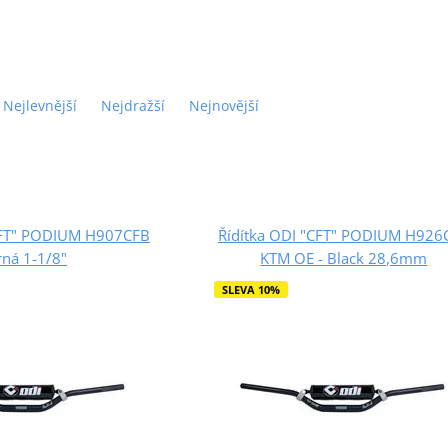
Nejlevnější
Nejdražší
Nejnovější
"CFT" PODIUM H907CFB
Řídítka ODI "CFT" PODIUM H926
rná 1-1/8"
KTM OE - Black 28,6mm
SLEVA 10%