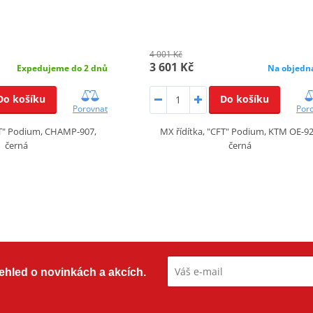
4 001 Kč
3 601 Kč
Expedujeme do 2 dnů
Na objedn
Do košíku
Do košíku
Porovnat
Por
FT" Podium, CHAMP-907,
MX řídítka, "CFT" Podium, KTM OE-92
černá
černá
přehled o novinkách a akcích.