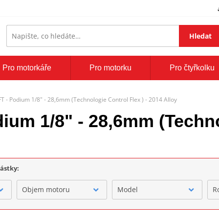
Hledat
Pro motorkáře
Pro motorku
Pro čtyřkolku
FT - Podium 1/8" - 28,6mm (Technologie Control Flex ) - 2014 Alloy
ium 1/8" - 28,6mm (Technol
částky:
Objem motoru
Model
R