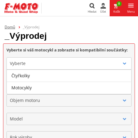
0
Hledat
Účet
Košík
Menu
Hledat
Domů
_Výprodej
_Výprodej
Vyberte si váš motocykl a zobrazte si kompatibilní součástky:
Vyberte
Čtyřkolky
Značka
Motocykly
Objem motoru
Model
Rok výroby