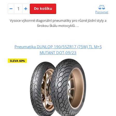
Do košíku
Porovnat
Vysoce výkonné diagonální pneumatiky pro různé jízdní styly a
širokou škálu motocyklů. …
Pneumatika DUNLOP 190/55ZR17 (75W) TL M+S
MUTANT DOT-09/23
SLEVA 60%