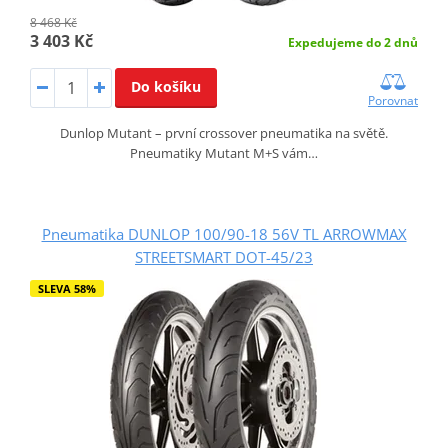
8 468 Kč
3 403 Kč
Expedujeme do 2 dnů
Do košíku
Porovnat
Dunlop Mutant – první crossover pneumatika na světě.
Pneumatiky Mutant M+S vám…
Pneumatika DUNLOP 100/90-18 56V TL ARROWMAX
STREETSMART DOT-45/23
SLEVA 58%