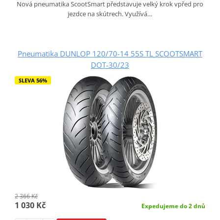
Nová pneumatika ScootSmart představuje velký krok vpřed pro
jezdce na skútrech. Využívá…
Pneumatika DUNLOP 120/70-14 55S TL SCOOTSMART
DOT-30/23
SLEVA 56%
2 366 Kč
1 030 Kč
Expedujeme do 2 dnů