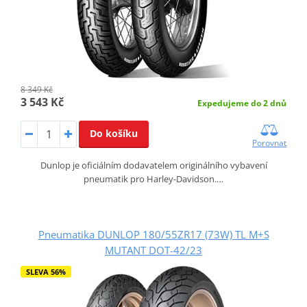
8 349 Kč
3 543 Kč
Expedujeme do 2 dnů
Do košíku
Porovnat
Dunlop je oficiálním dodavatelem originálního vybavení
pneumatik pro Harley-Davidson.…
Pneumatika DUNLOP 180/55ZR17 (73W) TL M+S
MUTANT DOT-42/23
SLEVA 56%