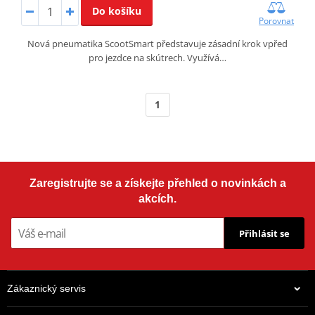
Do košíku
Porovnat
Nová pneumatika ScootSmart představuje zásadní krok vpřed
pro jezdce na skútrech. Využívá…
1
Zaregistrujte se a získejte přehled o novinkách a
akcích.
Přihlásit se
Zákaznický servis