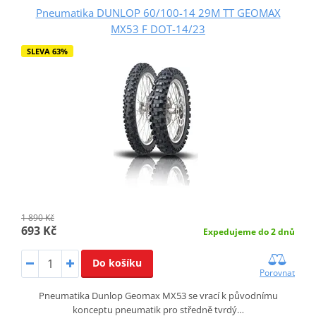
Pneumatika DUNLOP 60/100-14 29M TT GEOMAX
MX53 F DOT-14/23
SLEVA 63%
1 890 Kč
693 Kč
Expedujeme do 2 dnů
Do košíku
Porovnat
Pneumatika Dunlop Geomax MX53 se vrací k původnímu
konceptu pneumatik pro středně tvrdý…