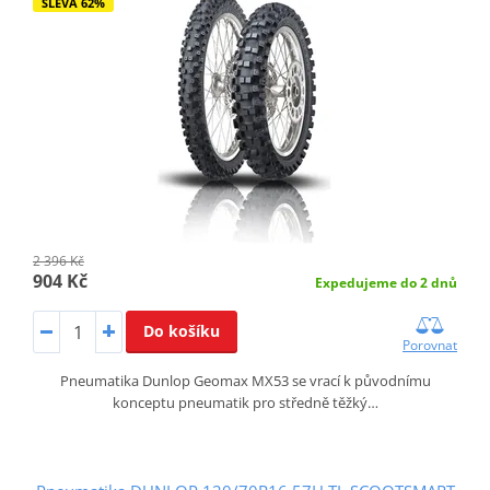
SLEVA 62%
2 396 Kč
904 Kč
Expedujeme do 2 dnů
Do košíku
Porovnat
Pneumatika Dunlop Geomax MX53 se vrací k původnímu
konceptu pneumatik pro středně těžký…