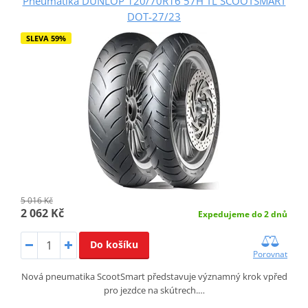
Pneumatika DUNLOP 120/70R16 57H TL SCOOTSMART
DOT-27/23
SLEVA 59%
5 016 Kč
2 062 Kč
Expedujeme do 2 dnů
Do košíku
Porovnat
Nová pneumatika ScootSmart představuje významný krok vpřed
pro jezdce na skútrech.…