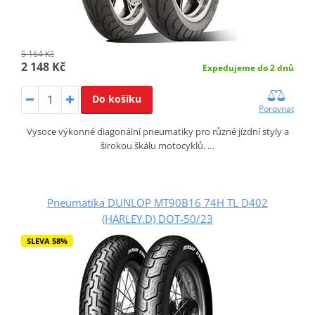
5 164 Kč
2 148 Kč
Expedujeme do 2 dnů
Do košíku
Porovnat
Vysoce výkonné diagonální pneumatiky pro různé jízdní styly a
širokou škálu motocyklů. …
Pneumatika DUNLOP MT90B16 74H TL D402
(HARLEY.D) DOT-50/23
SLEVA 58%