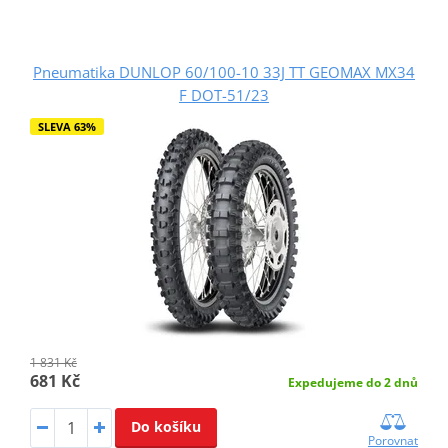
Pneumatika DUNLOP 60/100-10 33J TT GEOMAX MX34
F DOT-51/23
SLEVA 63%
1 831 Kč
681 Kč
Expedujeme do 2 dnů
Do košíku
Porovnat