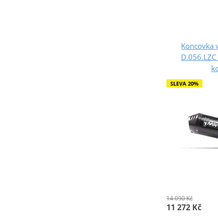
Koncovka 
D.056.LZC 
k
SLEVA 20%
14 090 Kč
11 272 Kč