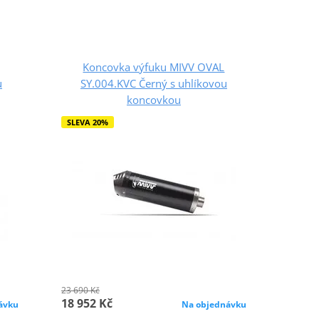
Koncovka výfuku MIVV OVAL
u
SY.004.KVC Černý s uhlíkovou
koncovkou
SLEVA 20%
23 690 Kč
18 952 Kč
ávku
Na objednávku