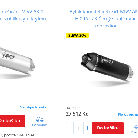
tní 4x2x1 MIVV AK-1
Výfuk kompletní 4x2x1 MIVV AK
an s uhlíkovým krytem
H.096.LZK Černý s uhlíkovou
koncovkou
SLEVA 20%
Na objednávku
34 390 Kč
27 512 Kč
Na objedn
Do košíku
Porovnat
Do košíku
Por
T, pozice ORIGINAL