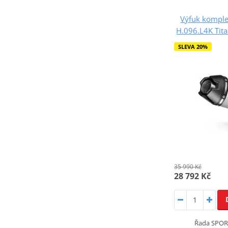
Výfuk komple
H.096.L4K Tit
SLEVA 20%
35 990 Kč
28 792 Kč
Řada SPOR