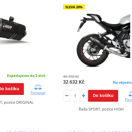
SLEVA 20%
Expedujeme do 2 dnů
40 790 Kč
32 632 Kč
Na objedn
Do košíku
Porovnat
Do košíku
Por
T, pozice ORIGINAL
Řada SPORT, pozice HIGH