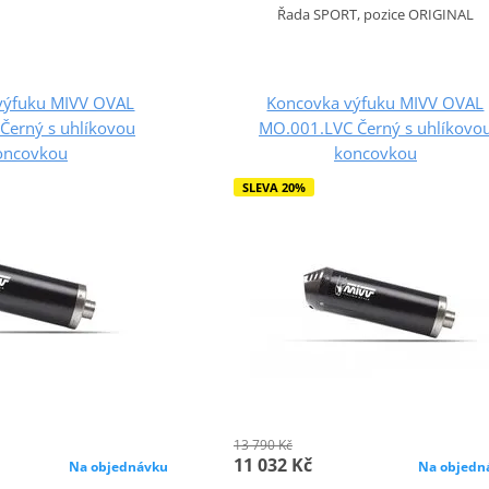
Řada SPORT, pozice ORIGINAL
výfuku MIVV OVAL
Koncovka výfuku MIVV OVAL
Černý s uhlíkovou
MO.001.LVC Černý s uhlíkovo
oncovkou
koncovkou
SLEVA 20%
13 790 Kč
11 032 Kč
Na objednávku
Na objedn