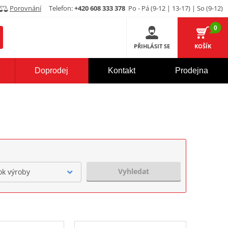
Porovnání
Telefon:
+420 608 333 378
Po - Pá (9-12 | 13-17) | So (9-12)
0
PŘIHLÁSIT SE
KOŠÍK
Doprodej
Kontakt
Prodejna
Vyhledat
ok výroby