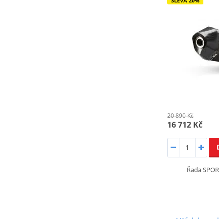
SLEVA 20%
20 890 Kč
16 712 Kč
Řada SPOR