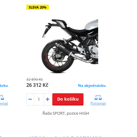
SLEVA 20%
32 890 Kč
26 312 Kč
ávku
Na objednávku
Do košíku
ovnat
Porovnat
Řada SPORT, pozice HIGH