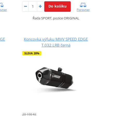
Do košíku
ovnat
Porovnat
Řada SPORT, pozice ORIGINAL
DGE
Koncovka výfuku MIVV SPEED EDGE
T.032.LRB černá
SLEVA 20%
20 190 Kč