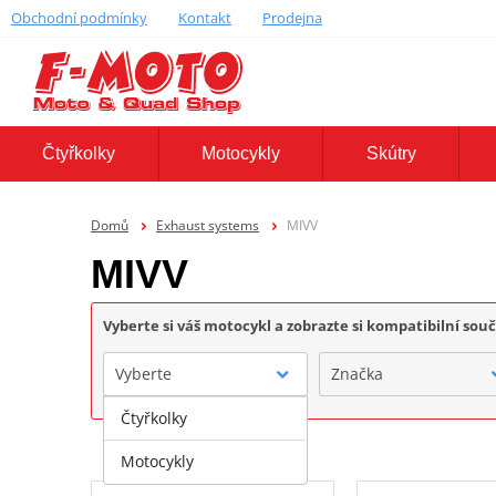
Obchodní podmínky
Kontakt
Prodejna
Čtyřkolky
Motocykly
Skútry
Domů
Exhaust systems
MIVV
MIVV
Vyberte si váš motocykl a zobrazte si kompatibilní sou
Vyberte
Značka
Čtyřkolky
Motocykly