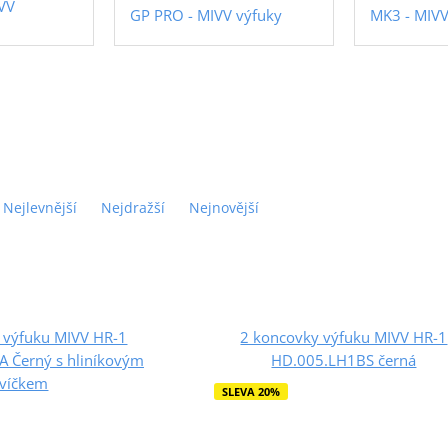
VV
GP PRO - MIVV výfuky
MK3 - MIVV
Nejlevnější
Nejdražší
Nejnovější
 výfuku MIVV HR-1
2 koncovky výfuku MIVV HR-1
 Černý s hliníkovým
HD.005.LH1BS černá
víčkem
SLEVA 20%