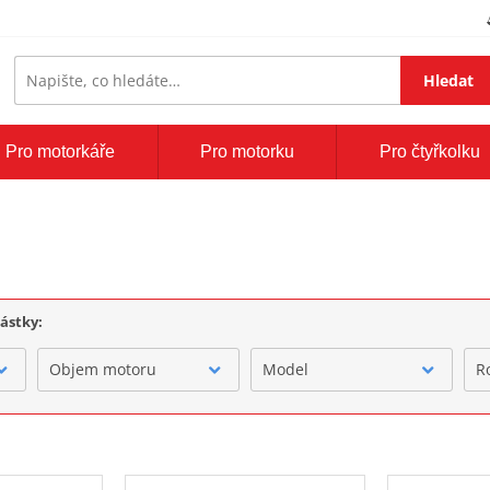
Hledat
Pro motorkáře
Pro motorku
Pro čtyřkolku
částky:
Objem motoru
Model
R