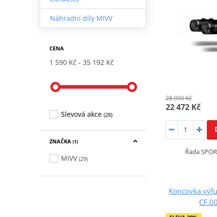
Náhradní díly MIVV
CENA
1 590 Kč
35 192 Kč
28 090 Kč
22 472 Kč
Slevová akce
(28)
ZNAČKA
(1)
Řada SPOR
MIVV
(29)
Koncovka výf
CF.0