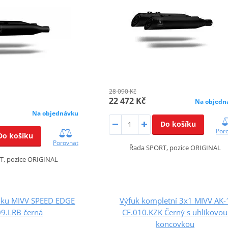
28 090 Kč
22 472 Kč
Na objedn
Na objednávku
Do košíku
Por
Do košíku
Porovnat
Řada SPORT, pozice ORIGINAL
T, pozice ORIGINAL
uku MIVV SPEED EDGE
Výfuk kompletní 3x1 MIVV AK-
09.LRB černá
CF.010.KZK Černý s uhlíkovou
koncovkou