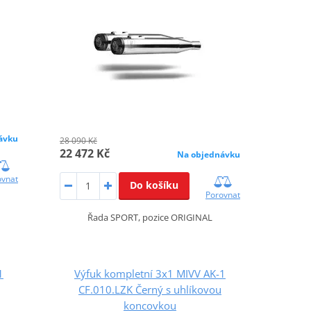
ávku
28 090 Kč
22 472 Kč
Na objednávku
ovnat
Do košíku
Porovnat
Řada SPORT, pozice ORIGINAL
1
Výfuk kompletní 3x1 MIVV AK-1
CF.010.LZK Černý s uhlíkovou
koncovkou