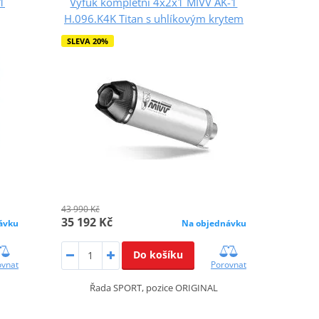
1
Výfuk kompletní 4x2x1 MIVV AK-1
H.096.K4K Titan s uhlíkovým krytem
SLEVA 20%
43 990 Kč
35 192 Kč
ávku
Na objednávku
Do košíku
ovnat
Porovnat
Řada SPORT, pozice ORIGINAL