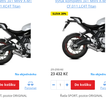
etní 3x1 MIVV X-M1
Výfuk kompletní 3x1 MIVV X-M
1.KC4T Titan
CF.011.LC4T Titan
SLEVA 20%
29 290 Kč
23 432 Kč
Na objednávku
Na objedn
Do košíku
Do košíku
Porovnat
Por
T, pozice ORIGINAL
Řada SPORT, pozice ORIGINAL