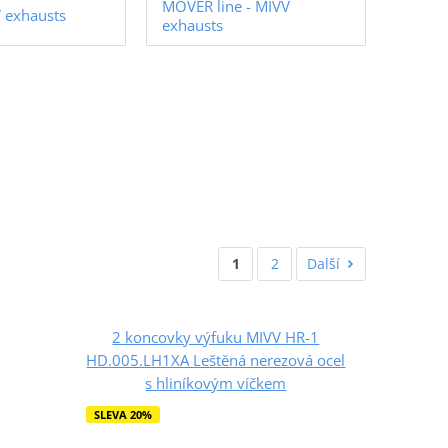
MOVER line - MIVV
 exhausts
exhausts
1
2
Další
2 koncovky výfuku MIVV HR-1
HD.005.LH1XA Leštěná nerezová ocel
s hliníkovým víčkem
SLEVA 20%