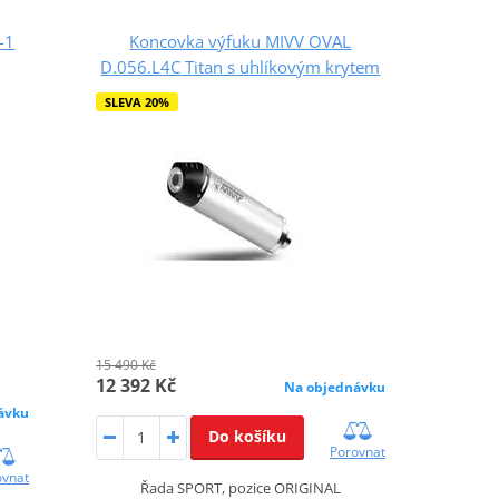
-1
Koncovka výfuku MIVV OVAL
D.056.L4C Titan s uhlíkovým krytem
SLEVA 20%
15 490 Kč
12 392 Kč
Na objednávku
ávku
Do košíku
Porovnat
ovnat
Řada SPORT, pozice ORIGINAL