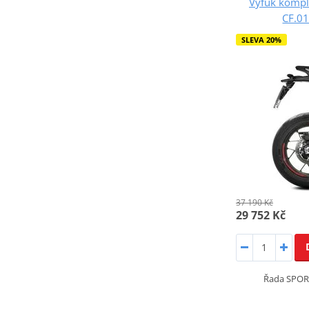
Výfuk kompl
CF.01
SLEVA 20%
37 190 Kč
29 752 Kč
Řada SPOR