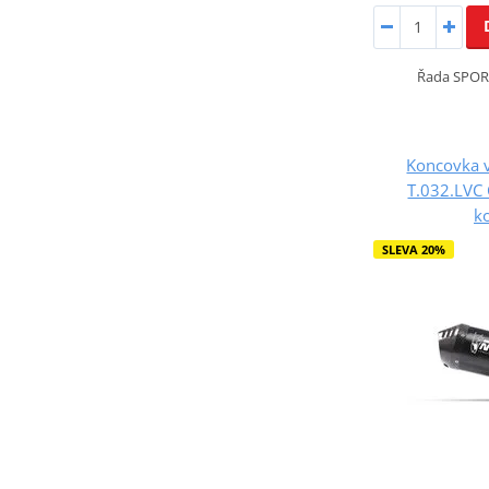
Řada SPOR
Koncovka 
T.032.LVC 
k
SLEVA 20%