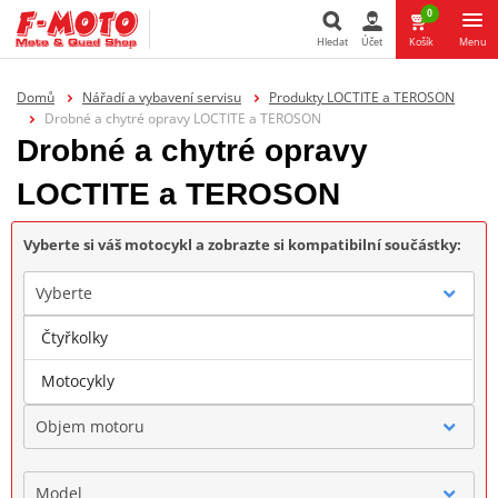
0
Hledat
Účet
Košík
Menu
Hledat
Domů
Nářadí a vybavení servisu
Produkty LOCTITE a TEROSON
Drobné a chytré opravy LOCTITE a TEROSON
Drobné a chytré opravy
LOCTITE a TEROSON
Vyberte si váš motocykl a zobrazte si kompatibilní součástky:
Vyberte
Čtyřkolky
Značka
Motocykly
Objem motoru
Model