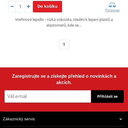
Do košíku
Porovnat
Vteřinové lepidlo - nízká viskozita. Ideální k lepení plastů a
elastomerů, kde se…
1
Zaregistrujte se a získejte přehled o novinkách a
akcích.
Přihlásit se
Zákaznický servis