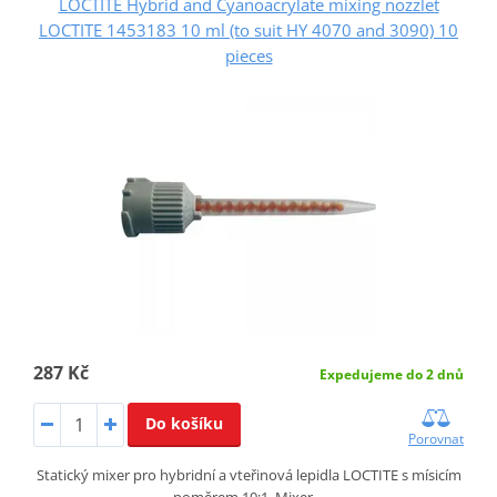
LOCTITE Hybrid and Cyanoacrylate mixing nozzlet
LOCTITE 1453183 10 ml (to suit HY 4070 and 3090) 10
pieces
287 Kč
Expedujeme do 2 dnů
Do košíku
Porovnat
Statický mixer pro hybridní a vteřinová lepidla LOCTITE s mísicím
poměrem 10:1. Mixer…