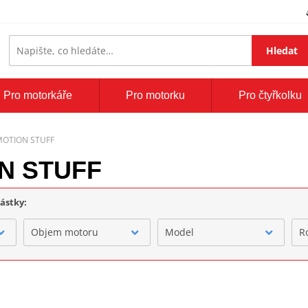
Hledat
Pro motorkáře
Pro motorku
Pro čtyřkolku
y MOTION STUFF
ION STUFF
částky:
Objem motoru
Model
R