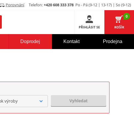
Porovnání
Telefon:
+420 608 333 378
Po - Pá (9-12 | 13-17) | So (9-12)
0
PŘIHLÁSIT SE
KOŠÍK
Doprodej
Kontakt
Prodejna
Vyhledat
ok výroby