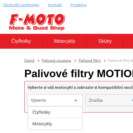
Obchodní podmínky
Kontakt
Prodejna
Čtyřkolky
Motocykly
Skútry
Domů
Palivová soustava
Palivové filtry
Palivové filtr
Palivové filtry MOT
Vyberte si váš motocykl a zobrazte si kompatibilní sou
Vyberte
Značka
Čtyřkolky
Motocykly