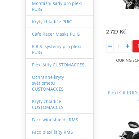
Montážní sady pro plexi
PUIG
Kryty chladiče PUIG
2 727 Kč
Cafe Racer Masks PUIG
E.R.S. systémy pro plexi
PUIG
TOURING SCR
Plexi štíty CUSTOMACCES
Ochranné kryty
světlometu
CUSTOMACCES
Plexi štít PU
Kryty chladiče
CUSTOMACCES
Faco windshields RMS
Faco plexi štíty RMS