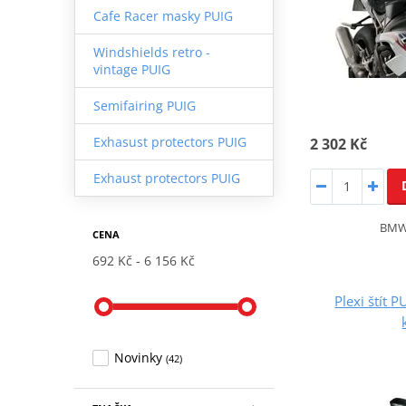
Cafe Racer masky PUIG
Windshields retro -
vintage PUIG
Semifairing PUIG
Exhasust protectors PUIG
2 302 Kč
Exhaust protectors PUIG
BMW 
CENA
692 Kč
6 156 Kč
Plexi štít
Novinky
(42)