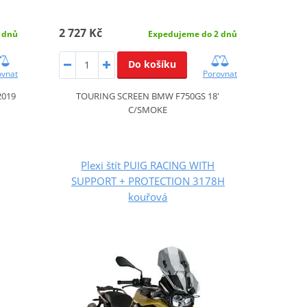
2 727 Kč
 dnů
Expedujeme do 2 dnů
Do košíku
ovnat
Porovnat
2019
TOURING SCREEN BMW F750GS 18'
C/SMOKE
Plexi štít PUIG RACING WITH
SUPPORT + PROTECTION 3178H
kouřová