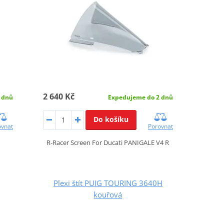
2 640 Kč
 dnů
Expedujeme do 2 dnů
Do košíku
ovnat
Porovnat
R-Racer Screen For Ducati PANIGALE V4 R
Plexi štít PUIG TOURING 3640H
kouřová