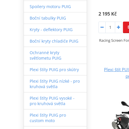
Spoilery motoru PUIG
2 195 Kč
Boční tabulky PUIG
Kryty - deflektory PUIG
Racing Screen Fo
Boční kryty chladiče PUIG
Ochranné kryty
světlometu PUIG
Plexi štít 
Plexi štíty PUIG pro skútry
p
Plexi štíty PUIG nízké - pro
kruhová světla
Plexi štíty PUIG vysoké -
pro kruhová světla
Plexi štíty PUIG pro
custom moto