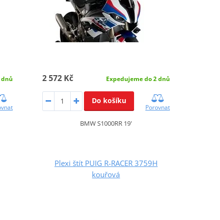
2 572 Kč
 dnů
Expedujeme do 2 dnů
Do košíku
ovnat
Porovnat
BMW S1000RR 19'
Plexi štít PUIG R-RACER 3759H
kouřová