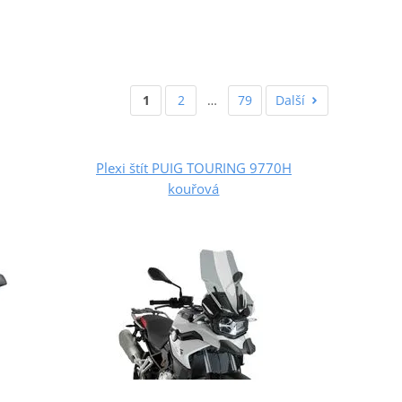
1
2
…
79
Další
Plexi štít PUIG TOURING 9770H
kouřová