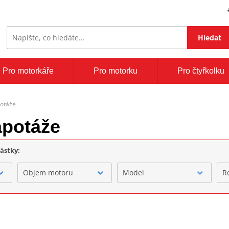
Hledat
Pro motorkáře
Pro motorku
Pro čtyřkolku
potáže
apotáže
částky:
Objem motoru
Model
R