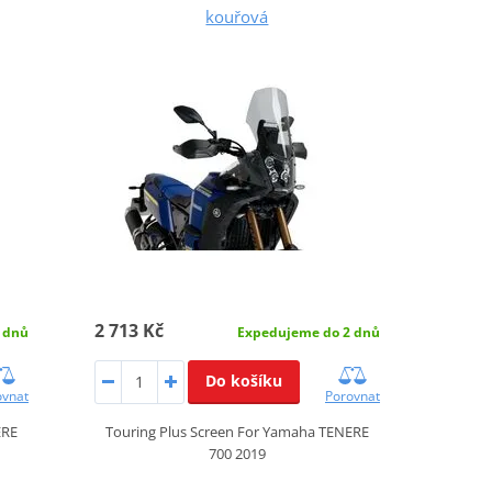
kouřová
2 713 Kč
 dnů
Expedujeme do 2 dnů
Do košíku
ovnat
Porovnat
ERE
Touring Plus Screen For Yamaha TENERE
700 2019