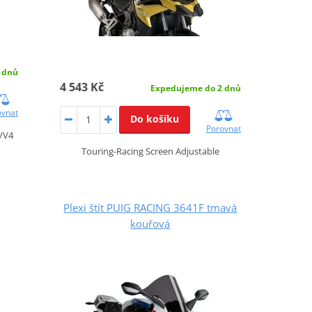
 dnů
4 543 Kč
Expedujeme do 2 dnů
ovnat
Do košíku
Porovnat
/V4
Touring-Racing Screen Adjustable
Plexi štít PUIG RACING 3641F tmavá
kouřová