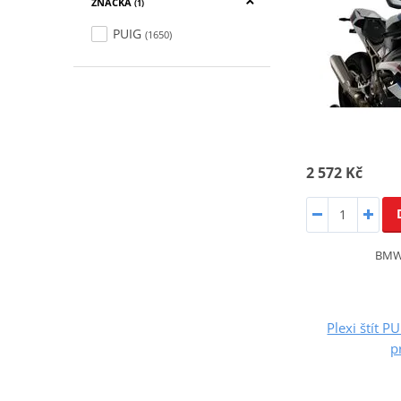
ZNAČKA
(1)
PUIG
(1650)
2 572 Kč
BMW 
Plexi štít 
p