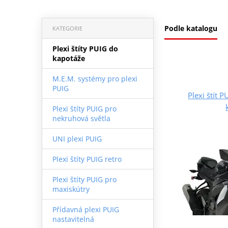
Podle katalogu
KATEGORIE
Plexi štíty PUIG do
kapotáže
M.E.M. systémy pro plexi
PUIG
Plexi štít
Plexi štíty PUIG pro
nekruhová světla
UNI plexi PUIG
Plexi štíty PUIG retro
Plexi štíty PUIG pro
maxiskútry
Přídavná plexi PUIG
nastavitelná