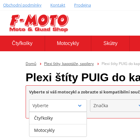
Obchodní podmínky
Kontakt
Prodejna
Čtyřkolky
Motocykly
Skútry
Domů
Plexi štíty, kapotáže, spoilery
Plexi štíty PUIG do ka
Plexi štíty PUIG do k
Vyberte si váš motocykl a zobrazte si kompatibilní sou
Vyberte
Značka
Čtyřkolky
Motocykly