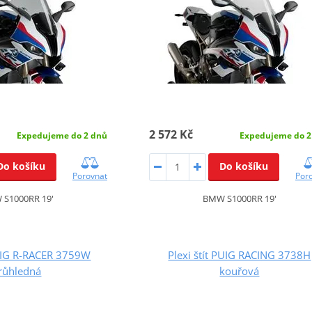
2 572 Kč
Expedujeme do 2 dnů
Expedujeme do 2
Do košíku
Do košíku
Porovnat
Por
S1000RR 19'
BMW S1000RR 19'
PUIG R-RACER 3759W
Plexi štít PUIG RACING 3738H
růhledná
kouřová