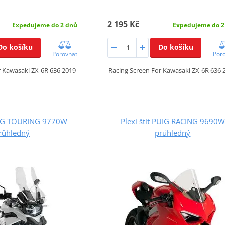
2 195 Kč
Expedujeme do 2 dnů
Expedujeme do 2
Do košíku
Do košíku
Porovnat
Por
r Kawasaki ZX-6R 636 2019
Racing Screen For Kawasaki ZX-6R 636 
PUIG TOURING 9770W
Plexi štít PUIG RACING 9690W
růhledný
průhledný