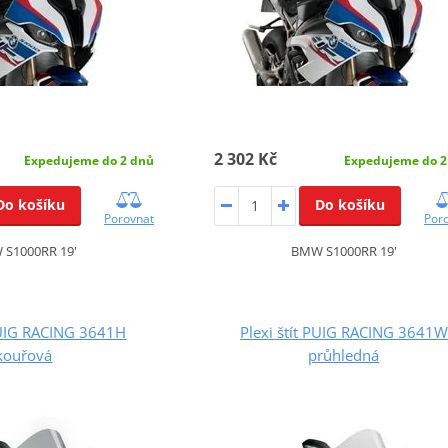
2 302 Kč
Expedujeme do 2 dnů
Expedujeme do 2
Do košíku
Do košíku
Porovnat
Por
S1000RR 19'
BMW S1000RR 19'
 PUIG RACING 3641H
Plexi štít PUIG RACING 3641W
kouřová
průhledná