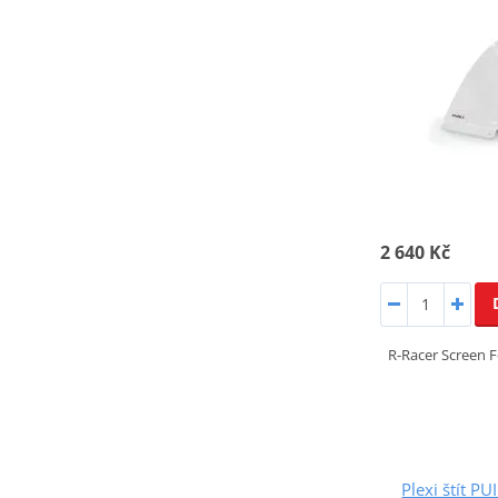
2 640 Kč
R-Racer Screen 
Plexi štít 