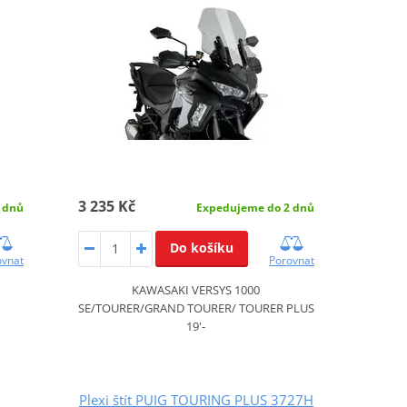
3 235 Kč
 dnů
Expedujeme do 2 dnů
Do košíku
ovnat
Porovnat
KAWASAKI VERSYS 1000
SE/TOURER/GRAND TOURER/ TOURER PLUS
19'-
Plexi štít PUIG TOURING PLUS 3727H