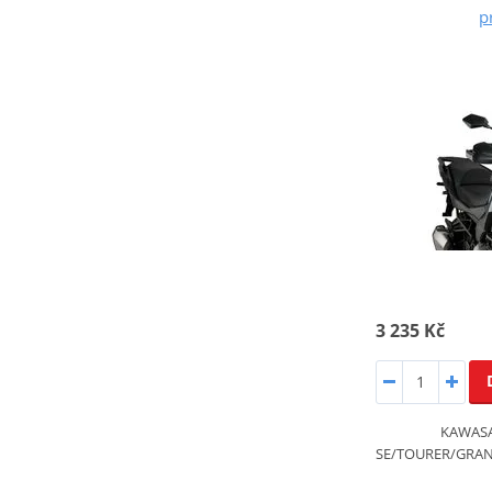
p
3 235 Kč
KAWASA
SE/TOURER/GRAN