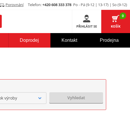
Porovnání
Telefon:
+420 608 333 378
Po - Pá (9-12 | 13-17) | So (9-12)
0
PŘIHLÁSIT SE
KOŠÍK
Doprodej
Kontakt
Prodejna
Vyhledat
ok výroby