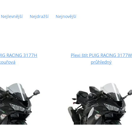
Nejlevnější
Nejdražší
Nejnovější
 PUIG RACING 3177H
Plexi štít PUIG RACING 3177W
kouřová
průhledný