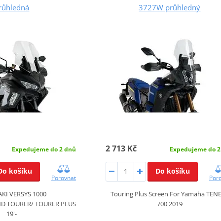
růhledná
3727W průhledný
2 713 Kč
Expedujeme do 2 dnů
Expedujeme do 2
Do košíku
Do košíku
Porovnat
Por
KI VERSYS 1000
Touring Plus Screen For Yamaha TEN
D TOURER/ TOURER PLUS
700 2019
19'-