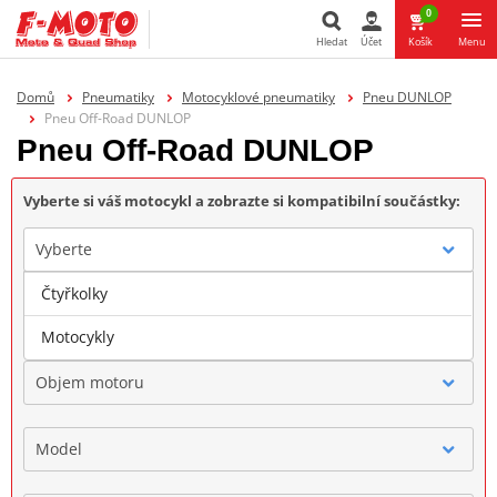
0
Hledat
Účet
Košík
Menu
Hledat
Domů
Pneumatiky
Motocyklové pneumatiky
Pneu DUNLOP
Pneu Off-Road DUNLOP
Pneu Off-Road DUNLOP
Vyberte si váš motocykl a zobrazte si kompatibilní součástky:
Vyberte
Čtyřkolky
Značka
Motocykly
Objem motoru
Model