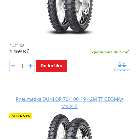
2 471 Kč
1 169 Kč
Expedujeme do 2 dnů
Do košíku
Porovnat
Pneumatika DUNLOP 70/100-19 42M TT GEOMAX
MX34 F
SLEVA 53%