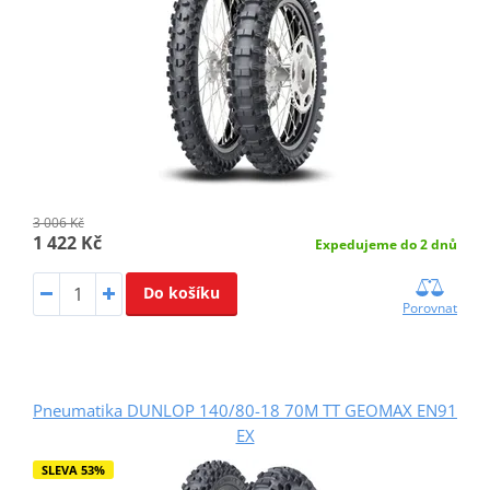
3 006 Kč
1 422 Kč
Expedujeme do 2 dnů
Do košíku
Porovnat
Pneumatika DUNLOP 140/80-18 70M TT GEOMAX EN91
EX
SLEVA 53%