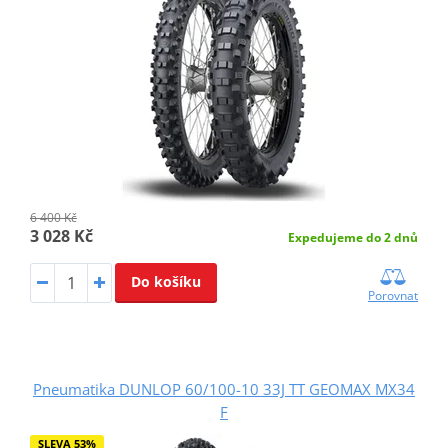
6 400 Kč
3 028 Kč
Expedujeme do 2 dnů
Do košíku
Porovnat
Pneumatika DUNLOP 60/100-10 33J TT GEOMAX MX34
F
SLEVA 53%