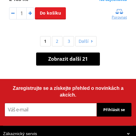
Do košíku
Porovnat
1
2
3
Další
Zobrazit další 21
Zaregistrujte se a získejte přehled o novinkách a
akcích.
Přihlásit se
Zákaznický servis