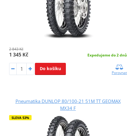
2 843 Kč
1 345 Kč
Expedujeme do 2 dnů
Do košíku
Porovnat
Pneumatika DUNLOP 80/100-21 51M TT GEOMAX
MX34 F
SLEVA 53%