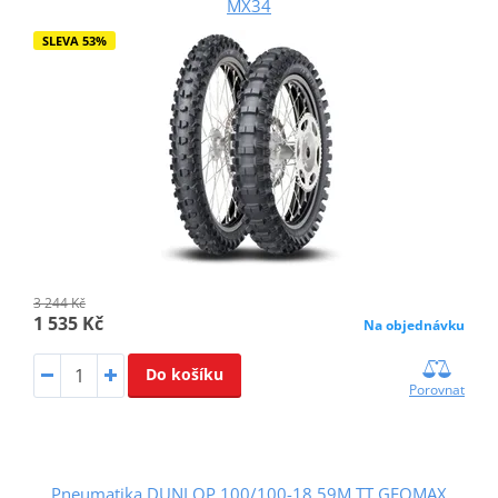
MX34
SLEVA 53%
3 244 Kč
1 535 Kč
Na objednávku
Do košíku
Porovnat
Pneumatika DUNLOP 100/100-18 59M TT GEOMAX