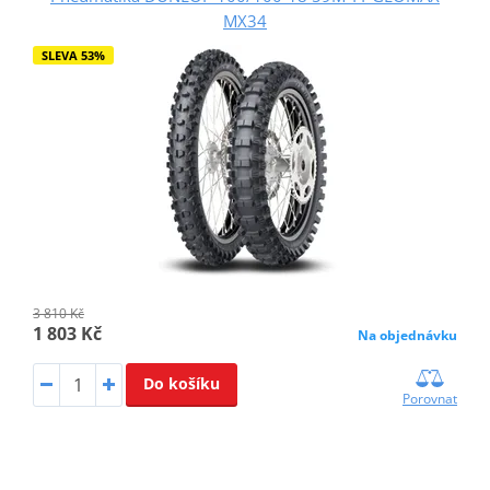
MX34
SLEVA 53%
3 810 Kč
1 803 Kč
Na objednávku
Do košíku
Porovnat