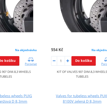
554 Kč
Na objednávku
Na objedn
Do košíku
Do košíku
Porovnat
Por
S 90? DIM.8,3 WHEELS
KIT OF VALVES 90? DIM.8,3 WHEEL
TUBELES
TUBELES
ubeless wheels PUIG
Valves for tubeless wheels PUI
anžová D 8,3mm
8100V zelená D 8,3mm