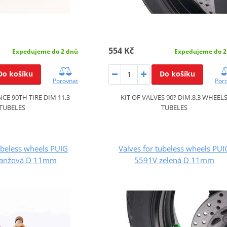
554 Kč
Expedujeme do 2 dnů
Expedujeme do 2
Do košíku
Do košíku
Porovnat
Por
CE 90TH TIRE DIM 11,3
KIT OF VALVES 90? DIM.8,3 WHEEL
TUBELES
TUBELES
ubeless wheels PUIG
Valves for tubeless wheels PUI
ranžová D 11mm
5591V zelená D 11mm