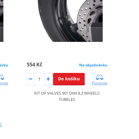
554 Kč
ávku
Na objednávku
Do košíku
ovnat
Porovnat
S
KIT OF VALVES 90? DIM.8,3 WHEELS
TUBELES
G