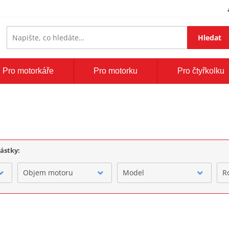
Hledat
Pro motorkáře
Pro motorku
Pro čtyřkolku
částky:
Objem motoru
Model
R