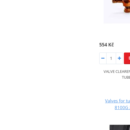
554 Kč
VALVE CLEAREN
TUB
Valves for t
8100G 