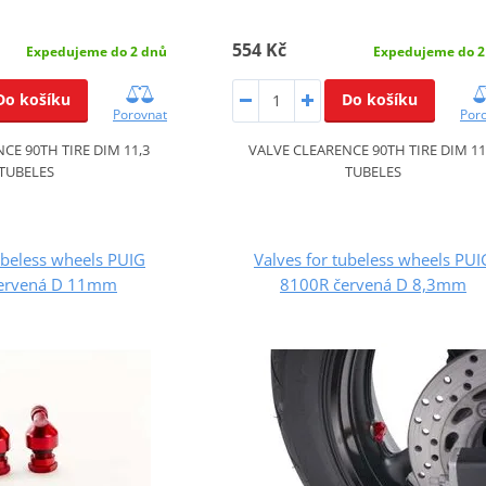
554 Kč
Expedujeme do 2 dnů
Expedujeme do 2
Do košíku
Do košíku
Porovnat
Por
CE 90TH TIRE DIM 11,3
VALVE CLEARENCE 90TH TIRE DIM 11
TUBELES
TUBELES
ubeless wheels PUIG
Valves for tubeless wheels PUI
ervená D 11mm
8100R červená D 8,3mm