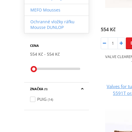
MEFO Mousses
Ochranné vložky ráfku
Mousse DUNLOP
554 Kč
CENA
554 Kč
554 Kč
VALVE CLEAREN
Valves for t
ZNAČKA
(1)
5591T o
PUIG
(14)