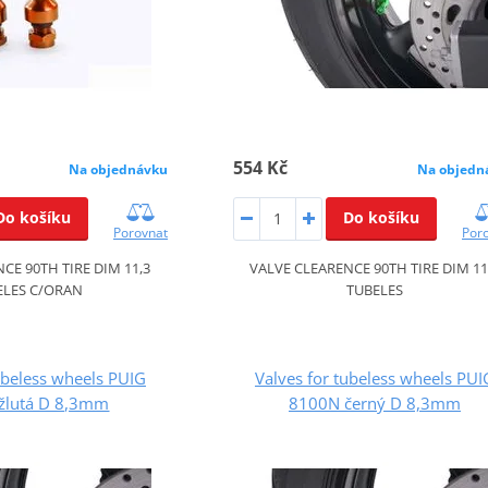
554 Kč
Na objednávku
Na objedn
Do košíku
Do košíku
Porovnat
Por
CE 90TH TIRE DIM 11,3
VALVE CLEARENCE 90TH TIRE DIM 11
ELES C/ORAN
TUBELES
ubeless wheels PUIG
Valves for tubeless wheels PUI
žlutá D 8,3mm
8100N černý D 8,3mm