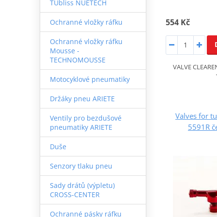
TUbliss NUETECH
554 Kč
Ochranné vložky ráfku
Ochranné vložky ráfku
Mousse -
TECHNOMOUSSE
VALVE CLEAREN
Motocyklové pneumatiky
Držáky pneu ARIETE
Valves for t
Ventily pro bezdušové
5591R č
pneumatiky ARIETE
Duše
Senzory tlaku pneu
Sady drátů (výpletu)
CROSS-CENTER
Ochranné pásky ráfku