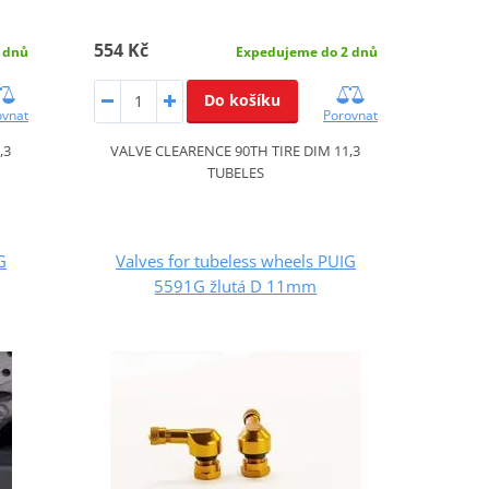
554 Kč
 dnů
Expedujeme do 2 dnů
Do košíku
ovnat
Porovnat
,3
VALVE CLEARENCE 90TH TIRE DIM 11,3
TUBELES
G
Valves for tubeless wheels PUIG
5591G žlutá D 11mm