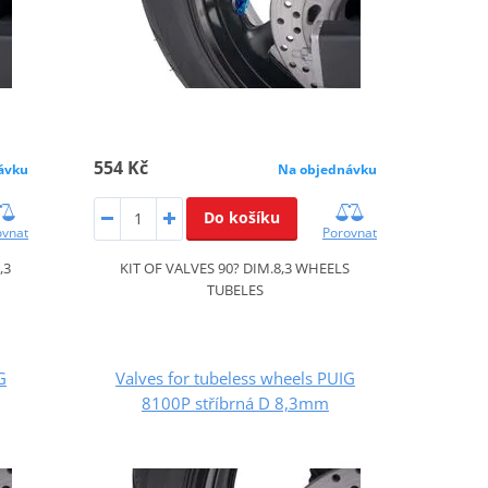
554 Kč
ávku
Na objednávku
Do košíku
ovnat
Porovnat
,3
KIT OF VALVES 90? DIM.8,3 WHEELS
TUBELES
G
Valves for tubeless wheels PUIG
8100P stříbrná D 8,3mm