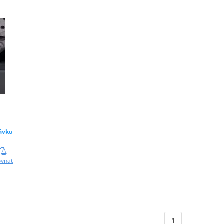
ávku
ovnat
S
1