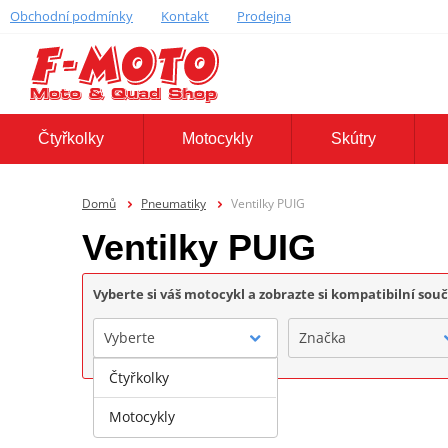
Obchodní podmínky
Kontakt
Prodejna
Čtyřkolky
Motocykly
Skútry
Domů
Pneumatiky
Ventilky PUIG
Ventilky PUIG
Vyberte si váš motocykl a zobrazte si kompatibilní sou
Vyberte
Značka
Čtyřkolky
Motocykly