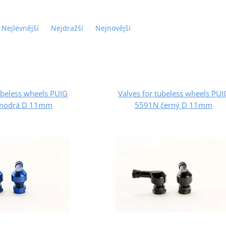
Nejlevnější
Nejdražší
Nejnovější
ubeless wheels PUIG
Valves for tubeless wheels PUI
modrá D 11mm
5591N černý D 11mm