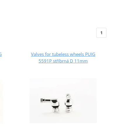
1
G
Valves for tubeless wheels PUIG
5591P stříbrná D 11mm