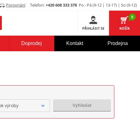
Porovnání
Telefon:
+420 608 333 378
Po - Pá (9-12 | 13-17) | So (9-12)
0
PŘIHLÁSIT SE
KOŠÍK
Doprodej
Kontakt
Prodejna
Vyhledat
ok výroby