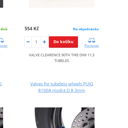
554 Kč
 dnů
Na objednávku
Do košíku
ovnat
Porovnat
S
VALVE CLEARENCE 90TH TIRE DIM 11,3
TUBELES
G
Valves for tubeless wheels PUIG
8100A modrá D 8,3mm