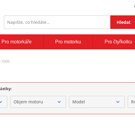
Hledat
Pro motorkáře
Pro motorku
Pro čtyřkolku
S-1000
částky:
Objem motoru
Model
R