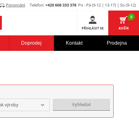
Porovnání
Telefon:
+420 608 333 378
Po - Pá (9-12 | 13-17) | So (9-12)
0
PŘIHLÁSIT SE
KOŠÍK
Doprodej
Kontakt
Prodejna
Vyhledat
ok výroby