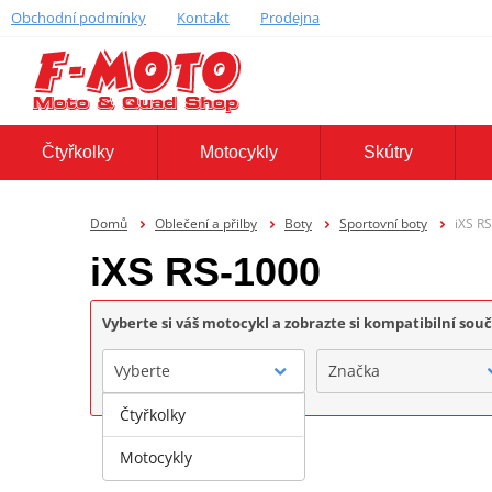
Obchodní podmínky
Kontakt
Prodejna
Čtyřkolky
Motocykly
Skútry
Domů
Oblečení a přilby
Boty
Sportovní boty
iXS R
iXS RS-1000
Vyberte si váš motocykl a zobrazte si kompatibilní sou
Vyberte
Značka
Čtyřkolky
Motocykly