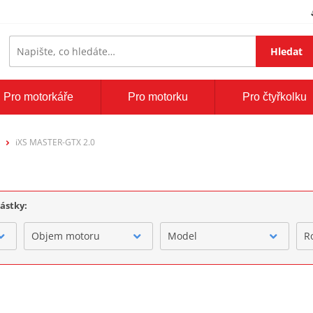
Hledat
Pro motorkáře
Pro motorku
Pro čtyřkolku
iXS MASTER-GTX 2.0
částky:
Objem motoru
Model
R