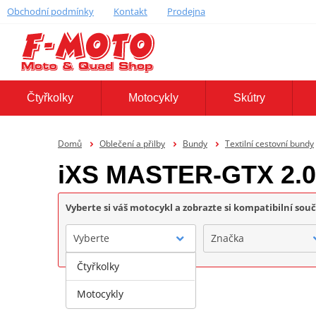
Obchodní podmínky
Kontakt
Prodejna
Čtyřkolky
Motocykly
Skútry
Domů
Oblečení a přilby
Bundy
Textilní cestovní bundy
iXS MASTER-GTX 2.0
Vyberte si váš motocykl a zobrazte si kompatibilní sou
Vyberte
Značka
Čtyřkolky
Motocykly