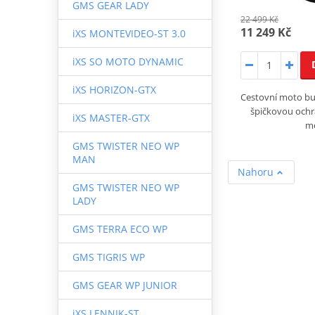
GMS GEAR LADY
22 499 Kč
11 249 Kč
iXS MONTEVIDEO-ST 3.0
iXS SO MOTO DYNAMIC
iXS HORIZON-GTX
Cestovní moto bu
špičkovou ochr
iXS MASTER-GTX
m
GMS TWISTER NEO WP
MAN
Nahoru
GMS TWISTER NEO WP
LADY
GMS TERRA ECO WP
GMS TIGRIS WP
GMS GEAR WP JUNIOR
iXS LENNIK-ST