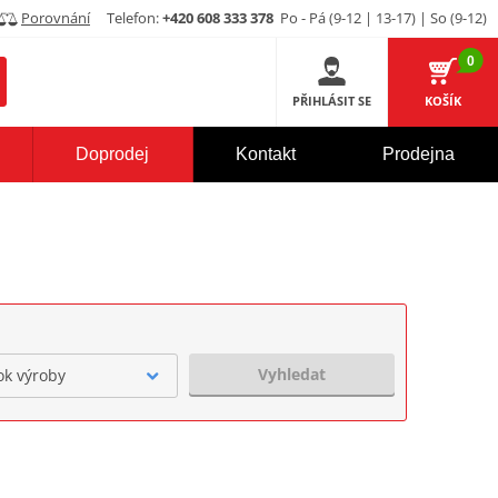
Porovnání
Telefon:
+420 608 333 378
Po - Pá (9-12 | 13-17) | So (9-12)
0
PŘIHLÁSIT SE
KOŠÍK
Doprodej
Kontakt
Prodejna
Vyhledat
ok výroby