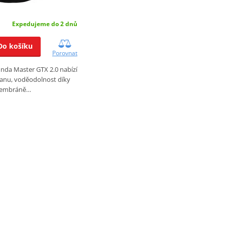
Expedujeme do 2 dnů
Do košíku
Porovnat
nda Master GTX 2.0 nabízí
anu, voděodolnost díky
embráně…