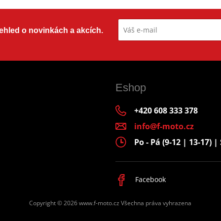
přehled o novinkách a akcích.
Eshop
+420 608 333 378
info@f-moto.cz
Po - Pá (9-12 | 13-17) | 
Facebook
Copyright © 2026 www.f-moto.cz
Všechna práva vyhrazena