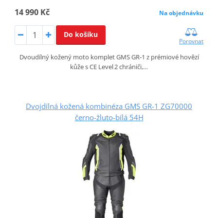
14 990 Kč
Na objednávku
Do košíku
Porovnat
Dvoudílný kožený moto komplet GMS GR‑1 z prémiové hovězí
kůže s CE Level 2 chrániči,…
Dvojdílná kožená kombinéza GMS GR-1 ZG70000
černo-žluto-bílá 54H