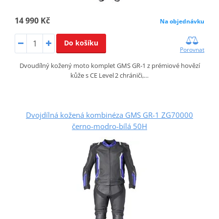
14 990 Kč
Na objednávku
Do košíku
Porovnat
Dvoudílný kožený moto komplet GMS GR‑1 z prémiové hovězí
kůže s CE Level 2 chrániči,…
Dvojdílná kožená kombinéza GMS GR-1 ZG70000
černo-modro-bílá 50H