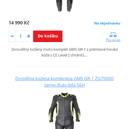
14 990 Kč
Na objednávku
Do košíku
Porovnat
Dvoudílný kožený moto komplet GMS GR‑1 z prémiové hovězí
kůže s CE Level 2 chrániči,…
Dvojdílná kožená kombinéza GMS GR-1 ZG70000
černo-žluto-bílá 56H