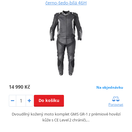
černo-šedo-bílá 46H
14 990 Kč
Na objednávku
Do košíku
Porovnat
Dvoudílný kožený moto komplet GMS GR‑1 z prémiové hovězí
kůže s CE Level 2 chrániči,…