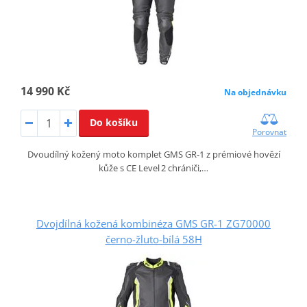
14 990 Kč
Na objednávku
Do košíku
Porovnat
Dvoudílný kožený moto komplet GMS GR‑1 z prémiové hovězí
kůže s CE Level 2 chrániči,…
Dvojdílná kožená kombinéza GMS GR-1 ZG70000
černo-žluto-bílá 58H