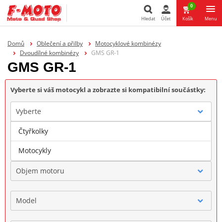
0
Hledat
Účet
Košík
Menu
Hledat
Domů
Oblečení a přilby
Motocyklové kombinézy
Dvoudílné kombinézy
GMS GR-1
GMS GR-1
Vyberte si váš motocykl a zobrazte si kompatibilní součástky:
Vyberte
Čtyřkolky
Značka
Motocykly
Objem motoru
Model