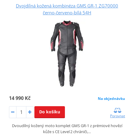
Dvojdílná kožená kombinéza GMS GR-1 ZG70000
černo-červeno-bílá 54H
14 990 Kč
Na objednávku
Do košíku
Porovnat
Dvoudílný kožený moto komplet GMS GR‑1 z prémiové hovězí
kůže s CE Level 2 chrániči,…