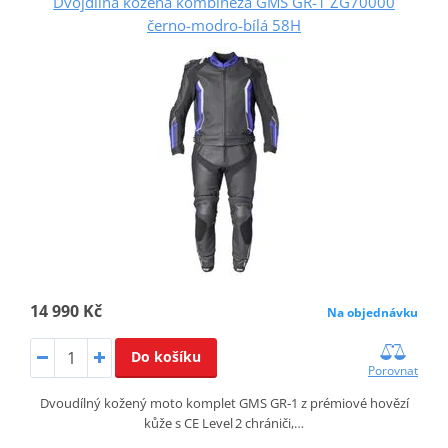
Dvojdílná kožená kombinéza GMS GR-1 ZG70000
černo-modro-bílá 58H
14 990 Kč
Na objednávku
Do košíku
Porovnat
Dvoudílný kožený moto komplet GMS GR‑1 z prémiové hovězí
kůže s CE Level 2 chrániči,…