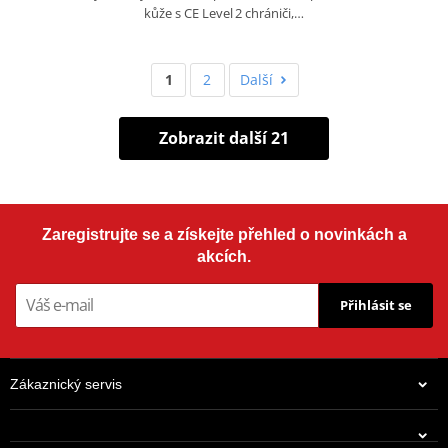
kůže s CE Level 2 chrániči,…
1
2
Další
Zobrazit další 21
Zaregistrujte se a získejte přehled o novinkách a
akcích.
Přihlásit se
Zákaznický servis