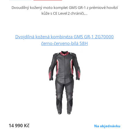
Dvoudílný kožený moto komplet GMS GR‑1 z prémiové hovězí
kůže s CE Level 2 chrániči,…
Dvojdílná kožená kombinéza GMS GR-1 ZG70000
černo-červeno-bílá 58H
14 990 Kč
Na objednávku