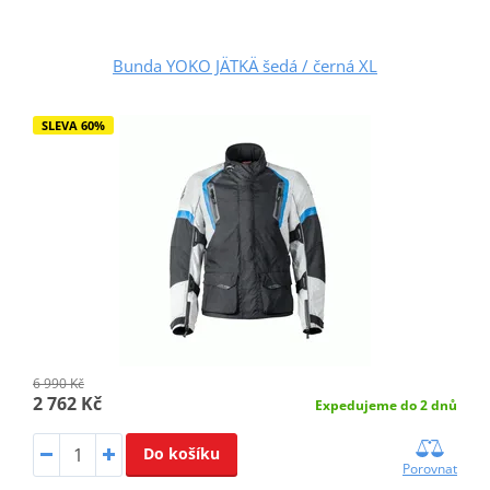
Bunda YOKO JÄTKÄ šedá / černá XL
SLEVA 60%
6 990 Kč
2 762 Kč
Expedujeme do 2 dnů
Do košíku
Porovnat