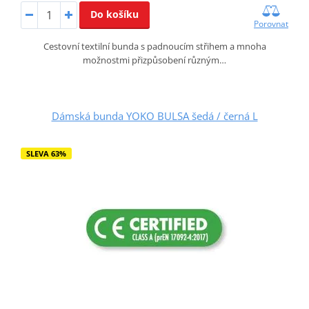
Do košíku
Porovnat
Cestovní textilní bunda s padnoucím střihem a mnoha
možnostmi přizpůsobení různým…
Dámská bunda YOKO BULSA šedá / černá L
SLEVA 63%