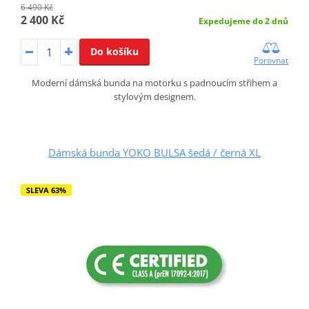
6 490 Kč
2 400 Kč
Expedujeme do 2 dnů
Do košíku
Porovnat
Moderní dámská bunda na motorku s padnoucím střihem a
stylovým designem.
Dámská bunda YOKO BULSA šedá / černá XL
SLEVA 63%