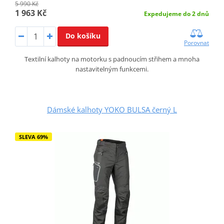
5 990 Kč
1 963 Kč
Expedujeme do 2 dnů
Do košíku
Porovnat
Textilní kalhoty na motorku s padnoucím střihem a mnoha
nastavitelným funkcemi.
Dámské kalhoty YOKO BULSA černý L
SLEVA 69%