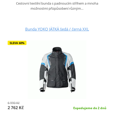
Cestovní textilní bunda s padnoucím střihem a mnoha
možnostmi přizpůsobení různým…
Bunda YOKO JÄTKÄ šedá / černá XXL
SLEVA 60%
6 990 Kč
2 762 Kč
Expedujeme do 2 dnů