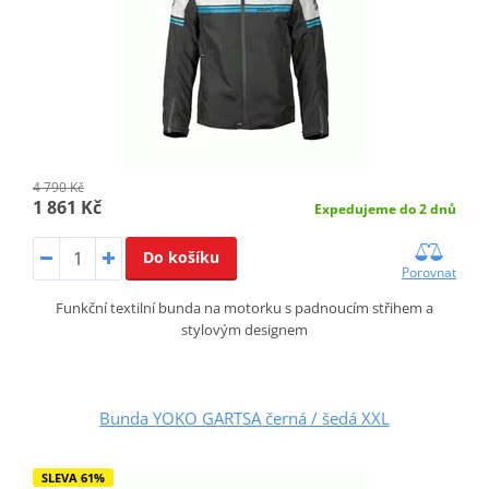
4 790 Kč
1 861 Kč
Expedujeme do 2 dnů
Do košíku
Porovnat
Funkční textilní bunda na motorku s padnoucím střihem a
stylovým designem
Bunda YOKO GARTSA černá / šedá XXL
SLEVA 61%