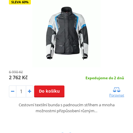
SLEVA 60%
6 990 Kč
2 762 Kč
Expedujeme do 2 dnů
Do košíku
Porovnat
Cestovní textilní bunda s padnoucím střihem a mnoha
možnostmi přizpůsobení různým…