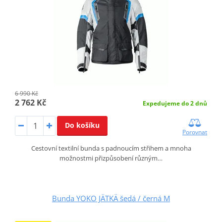
6 990 Kč
2 762 Kč
Expedujeme do 2 dnů
Do košíku
Porovnat
Cestovní textilní bunda s padnoucím střihem a mnoha
možnostmi přizpůsobení různým…
Bunda YOKO JÄTKÄ šedá / černá M