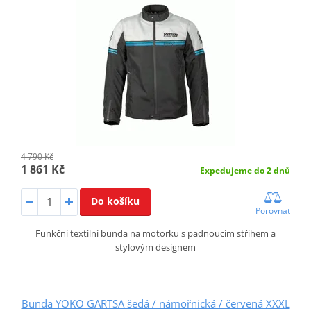
4 790 Kč
1 861 Kč
Expedujeme do 2 dnů
Do košíku
Porovnat
Funkční textilní bunda na motorku s padnoucím střihem a
stylovým designem
Bunda YOKO GARTSA šedá / námořnická / červená XXXL