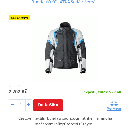
Bunda YOKO JÄTKÄ šedá / černá L
SLEVA 60%
6 990 Kč
2 762 Kč
Expedujeme do 2 dnů
Do košíku
Porovnat
Cestovní textilní bunda s padnoucím střihem a mnoha
možnostmi přizpůsobení různým…