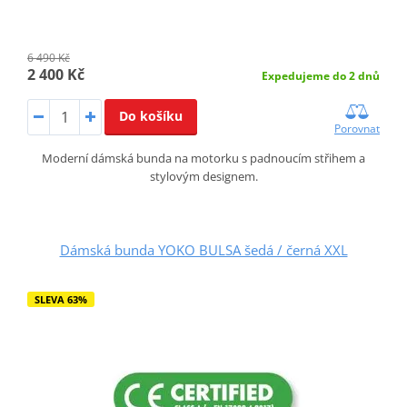
6 490 Kč
2 400 Kč
Expedujeme do 2 dnů
Do košíku
Porovnat
Moderní dámská bunda na motorku s padnoucím střihem a
stylovým designem.
Dámská bunda YOKO BULSA šedá / černá XXL
SLEVA 63%