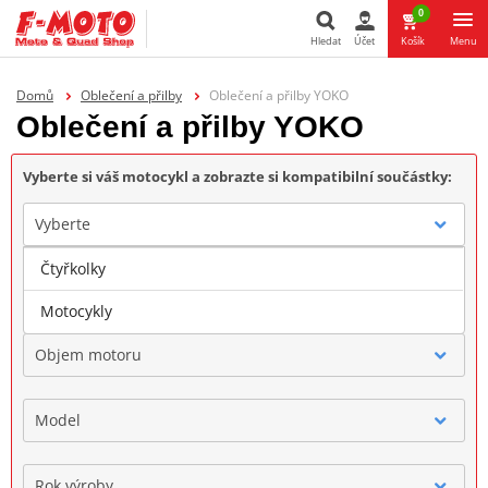
0
Hledat
Účet
Košík
Menu
Hledat
Domů
Oblečení a přilby
Oblečení a přilby YOKO
Oblečení a přilby YOKO
Vyberte si váš motocykl a zobrazte si kompatibilní součástky:
Vyberte
Čtyřkolky
Značka
Motocykly
Objem motoru
Model
Rok výroby