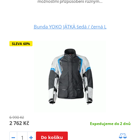
možnostmi přizpůsobení různým…
Bunda YOKO JÄTKÄ šedá / černá L
SLEVA 60%
6 990 Kč
2 762 Kč
Expedujeme do 2 dnů
Do košíku