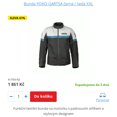
Bunda YOKO GARTSA černá / šedá XXL
SLEVA 61%
4 790 Kč
1 861 Kč
Expedujeme do 2 dnů
Do košíku
Porovnat
Funkční textilní bunda na motorku s padnoucím střihem a
stylovým designem