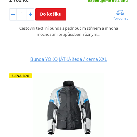
Expedujeme do 2 dnů
Do košíku
Porovnat
Cestovní textilní bunda s padnoucím střihem a mnoha
možnostmi přizpůsobení různým…
Bunda YOKO JÄTKÄ šedá / černá XXL
SLEVA 60%