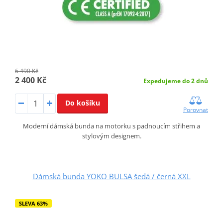
6 490 Kč
2 400 Kč
Expedujeme do 2 dnů
Do košíku
Porovnat
Moderní dámská bunda na motorku s padnoucím střihem a
stylovým designem.
Dámská bunda YOKO BULSA šedá / černá XXL
SLEVA 63%