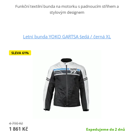
Funkční textilní bunda na motorku s padnoucím střihem a
stylovým designem
Letní bunda YOKO GARTSA šedá / černá XL
SLEVA 61%
4 790 Kč
1 861 Kč
Expedujeme do 2 dnů