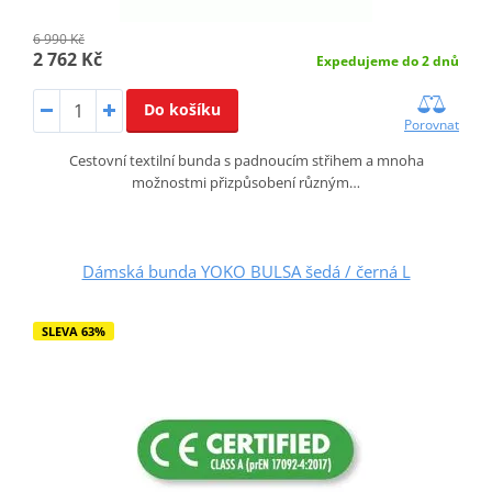
6 990 Kč
2 762 Kč
Expedujeme do 2 dnů
Do košíku
Porovnat
Cestovní textilní bunda s padnoucím střihem a mnoha
možnostmi přizpůsobení různým…
Dámská bunda YOKO BULSA šedá / černá L
SLEVA 63%