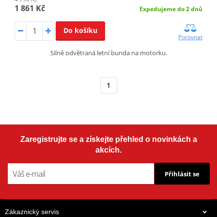
1 861 Kč
Expedujeme do 2 dnů
Do košíku
Porovnat
Silně odvětraná letní bunda na motorku.
1
Zaregistrujte se a získejte přehled o novinkách a
akcích.
Přihlásit se
Zákaznický servis