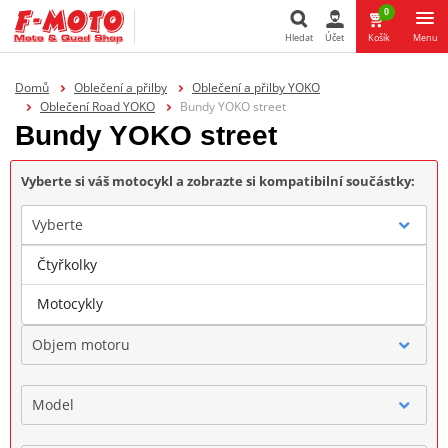
0
Hledat
Účet
Košík
Menu
Hledat
Domů
Oblečení a přilby
Oblečení a přilby YOKO
Oblečení Road YOKO
Bundy YOKO street
Bundy YOKO street
Vyberte si váš motocykl a zobrazte si kompatibilní součástky:
Vyberte
Čtyřkolky
Značka
Motocykly
Objem motoru
Model