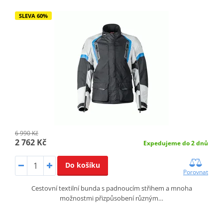
SLEVA 60%
6 990 Kč
2 762 Kč
Expedujeme do 2 dnů
Do košíku
Porovnat
Cestovní textilní bunda s padnoucím střihem a mnoha
možnostmi přizpůsobení různým…