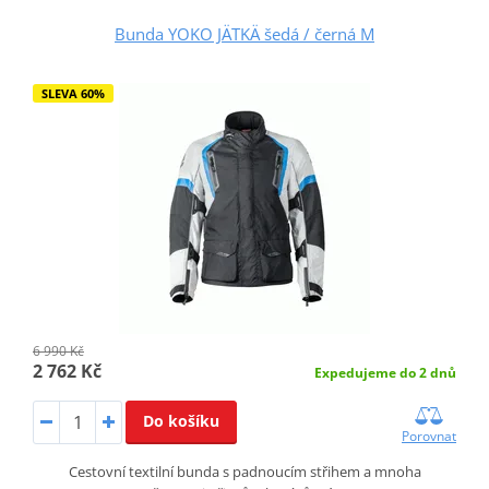
Bunda YOKO JÄTKÄ šedá / černá M
SLEVA 60%
6 990 Kč
2 762 Kč
Expedujeme do 2 dnů
Do košíku
Porovnat
Cestovní textilní bunda s padnoucím střihem a mnoha