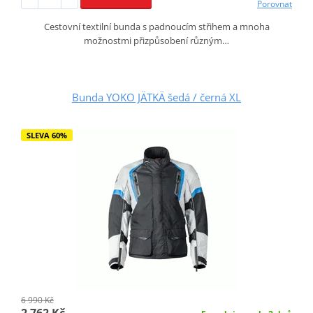
Porovnat
Cestovní textilní bunda s padnoucím střihem a mnoha
možnostmi přizpůsobení různým…
Bunda YOKO JÄTKÄ šedá / černá XL
SLEVA 60%
6 990 Kč
2 762 Kč