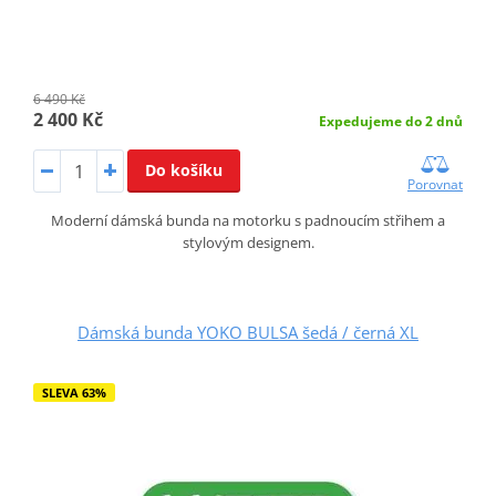
6 490 Kč
2 400 Kč
Expedujeme do 2 dnů
Do košíku
Porovnat
Moderní dámská bunda na motorku s padnoucím střihem a
stylovým designem.
Dámská bunda YOKO BULSA šedá / černá XL
SLEVA 63%