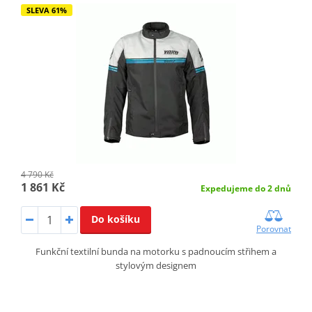
SLEVA 61%
4 790 Kč
1 861 Kč
Expedujeme do 2 dnů
Do košíku
Porovnat
Funkční textilní bunda na motorku s padnoucím střihem a
stylovým designem