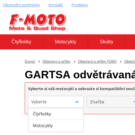
Obchodní podmínky
Kontakt
Prodejna
Čtyřkolky
Motocykly
Skútry
Domů
Oblečení a přilby
Oblečení a přilby YOKO
Obleč
GARTSA odvětrávan
Vyberte si váš motocykl a zobrazte si kompatibilní sou
Vyberte
Značka
Čtyřkolky
Motocykly