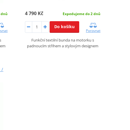
4 790 Kč
 dnů
Expedujeme do 2 dnů
Do košíku
ovnat
Porovnat
s
Funkční textilní bunda na motorku s
nem
padnoucím střihem a stylovým designem
 /