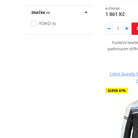
4 790 Kč
ZNAČKA
1 861 Kč
(1)
YOKO
(5)
Funkční texti
padnoucím stři
Letní bunda
SLEVA 61%