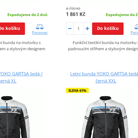
4 790 Kč
1 861 Kč
Expedujeme do 2 dnů
Expedujeme do 2
Do košíku
Do košíku
Porovnat
Por
lní bunda na motorku s
Funkční textilní bunda na motorku 
hem a stylovým designem
padnoucím střihem a stylovým desig
 YOKO GARTSA šedá /
Letní bunda YOKO GARTSA šedá
černá XL
černá XXL
SLEVA 61%