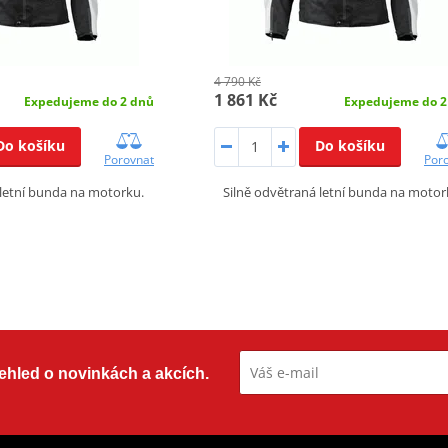
4 790 Kč
1 861 Kč
Expedujeme do 2 dnů
Expedujeme do 2
Do košíku
Do košíku
Porovnat
Por
 letní bunda na motorku.
Silně odvětraná letní bunda na motor
přehled o novinkách a akcích.