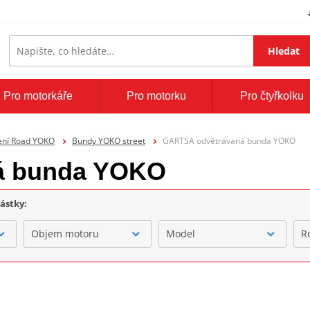
Hledat
Pro motorkáře
Pro motorku
Pro čtyřkolku
ení Road YOKO
Bundy YOKO street
GARTSA odvětrávaná bunda YOKO
á bunda YOKO
částky:
Objem motoru
Model
R