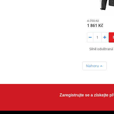
4 790 Kč
1 861 Kč
Silně odvětraná
Nahoru
Zaregistrujte se a získejte 