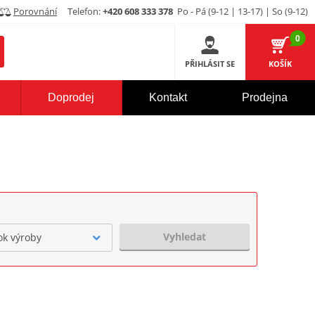
Porovnání
Telefon:
+420 608 333 378
Po - Pá (9-12 | 13-17) | So (9-12)
0
PŘIHLÁSIT SE
KOŠÍK
Doprodej
Kontakt
Prodejna
Vyhledat
ok výroby