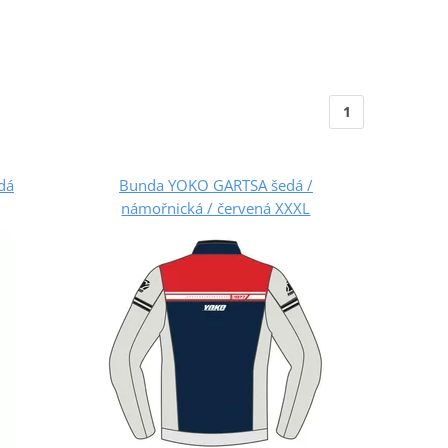
1
dá
Bunda YOKO GARTSA šedá /
námořnická / červená XXXL