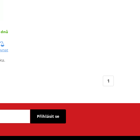
 dnů
ovnat
ku.
1
Přihlásit se