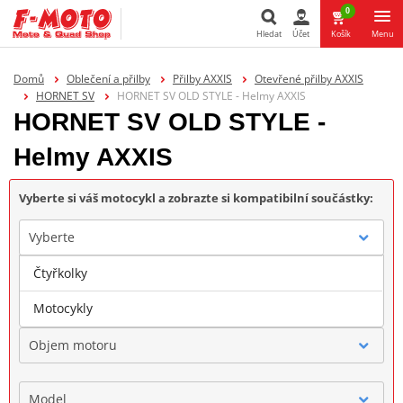
0
Hledat
Účet
Košík
Menu
Hledat
Domů
Oblečení a přilby
Přilby AXXIS
Otevřené přilby AXXIS
HORNET SV
HORNET SV OLD STYLE - Helmy AXXIS
HORNET SV OLD STYLE -
Helmy AXXIS
Vyberte si váš motocykl a zobrazte si kompatibilní součástky:
Vyberte
Čtyřkolky
Značka
Motocykly
Objem motoru
Model