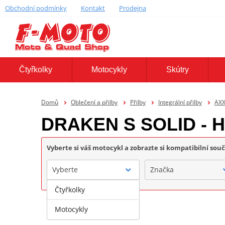
Obchodní podmínky
Kontakt
Prodejna
Čtyřkolky
Motocykly
Skútry
Domů
Oblečení a přilby
Přilby
Integrální přilby
AXX
DRAKEN S SOLID - H
Vyberte si váš motocykl a zobrazte si kompatibilní sou
Vyberte
Značka
Čtyřkolky
Motocykly