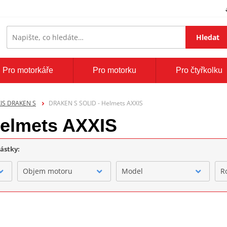
Hledat
Pro motorkáře
Pro motorku
Pro čtyřkolku
IS DRAKEN S
DRAKEN S SOLID - Helmets AXXIS
elmets AXXIS
částky:
Objem motoru
Model
R