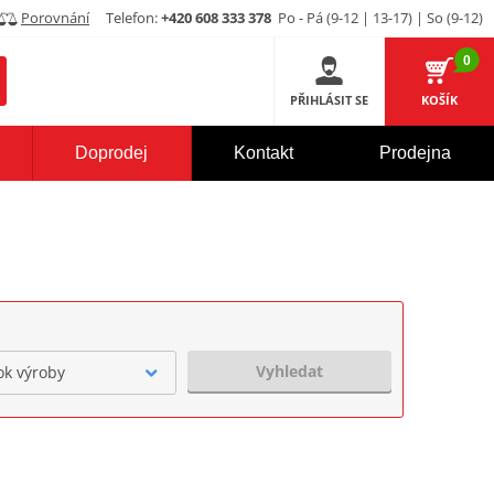
Porovnání
Telefon:
+420 608 333 378
Po - Pá (9-12 | 13-17) | So (9-12)
0
PŘIHLÁSIT SE
KOŠÍK
Doprodej
Kontakt
Prodejna
Vyhledat
ok výroby