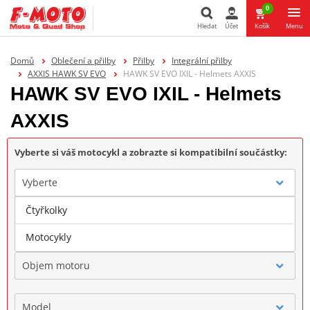
0
Hledat
Účet
Košík
Menu
Hledat
Domů
Oblečení a přilby
Přilby
Integrální přilby
AXXIS HAWK SV EVO
HAWK SV EVO IXIL - Helmets AXXIS
HAWK SV EVO IXIL - Helmets
AXXIS
Vyberte si váš motocykl a zobrazte si kompatibilní součástky:
Vyberte
Čtyřkolky
Značka
Motocykly
Objem motoru
Model