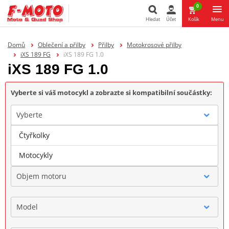
0
Hledat
Účet
Košík
Menu
Hledat
Domů
Oblečení a přilby
Přilby
Motokrosové přilby
iXS 189 FG
iXS 189 FG 1.0
iXS 189 FG 1.0
Vyberte si váš motocykl a zobrazte si kompatibilní součástky:
Vyberte
Čtyřkolky
Značka
Motocykly
Objem motoru
Model