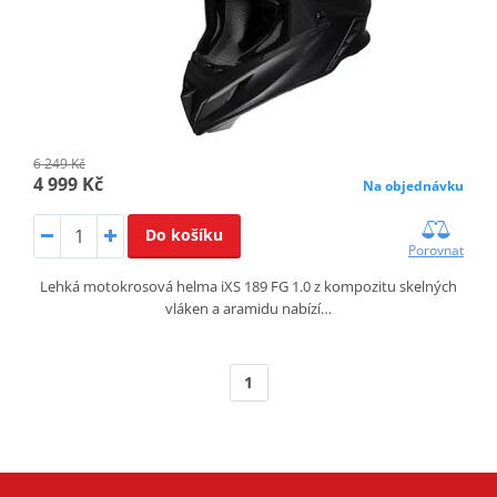
6 249 Kč
4 999 Kč
Na objednávku
Do košíku
Porovnat
Lehká motokrosová helma iXS 189 FG 1.0 z kompozitu skelných
vláken a aramidu nabízí…
1