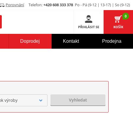
Porovnání
Telefon:
+420 608 333 378
Po - Pá (9-12 | 13-17) | So (9-12)
0
PŘIHLÁSIT SE
KOŠÍK
Doprodej
Kontakt
Prodejna
Vyhledat
ok výroby