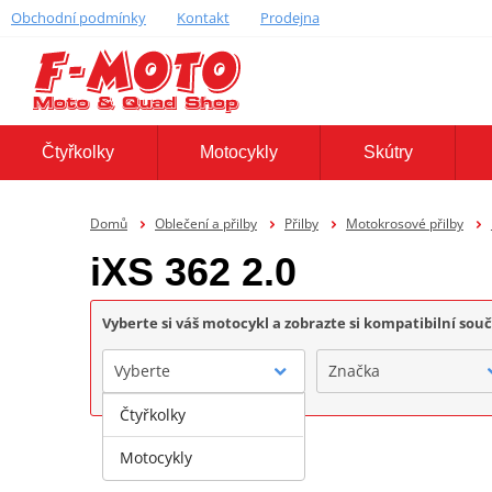
Obchodní podmínky
Kontakt
Prodejna
Čtyřkolky
Motocykly
Skútry
Domů
Oblečení a přilby
Přilby
Motokrosové přilby
iXS 362 2.0
Vyberte si váš motocykl a zobrazte si kompatibilní sou
Vyberte
Značka
Čtyřkolky
Motocykly