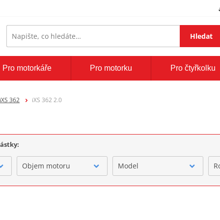
Hledat
Pro motorkáře
Pro motorku
Pro čtyřkolku
iXS 362
iXS 362 2.0
částky:
Objem motoru
Model
R