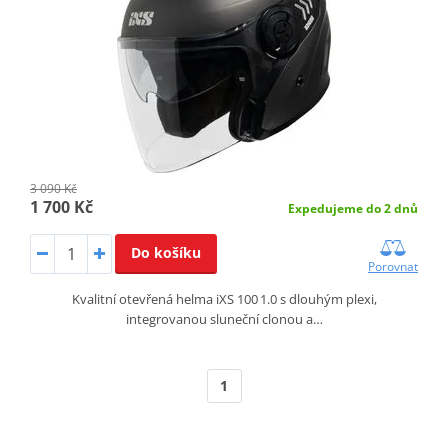
3 090 Kč
1 700 Kč
Expedujeme do 2 dnů
Do košíku
Porovnat
Kvalitní otevřená helma iXS 100 1.0 s dlouhým plexi,
integrovanou sluneční clonou a…
1