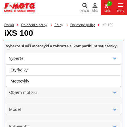
0
Hledat
Účet
Košík
Menu
Hledat
Domů
Oblečení a přilby
Přilby
Otevřené přilby
iXS 100
iXS 100
Vyberte si váš motocykl a zobrazte si kompatibilní součástky:
Vyberte
Čtyřkolky
Značka
Motocykly
Objem motoru
Model
Rok výroby