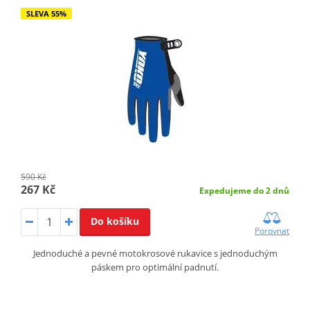
SLEVA 55%
590 Kč
267 Kč
Expedujeme do 2 dnů
Do košíku
Porovnat
Jednoduché a pevné motokrosové rukavice s jednoduchým
páskem pro optimální padnutí.