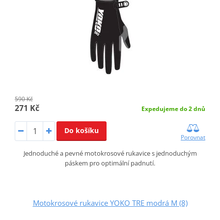
590 Kč
271 Kč
Expedujeme do 2 dnů
Do košíku
Porovnat
Jednoduché a pevné motokrosové rukavice s jednoduchým
páskem pro optimální padnutí.
Motokrosové rukavice YOKO TRE modrá M (8)