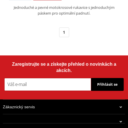
Jednoduché a pevné motokrosové rukavice s jednoduchým
páskem pro optimální padnutí.
1
Zaregistrujte se a získejte přehled o novinkách a
akcích.
Přihlásit se
Zákaznický servis