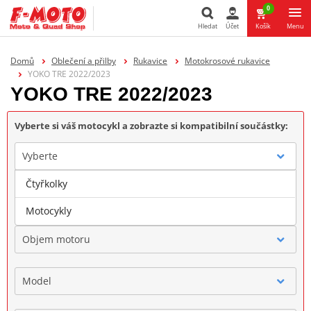
0
Hledat
Účet
Košík
Menu
Hledat
Domů
Oblečení a přilby
Rukavice
Motokrosové rukavice
YOKO TRE 2022/2023
YOKO TRE 2022/2023
Vyberte si váš motocykl a zobrazte si kompatibilní součástky:
Vyberte
Čtyřkolky
Značka
Motocykly
Objem motoru
Model