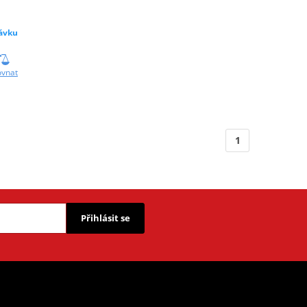
ávku
ovnat
1
Přihlásit se