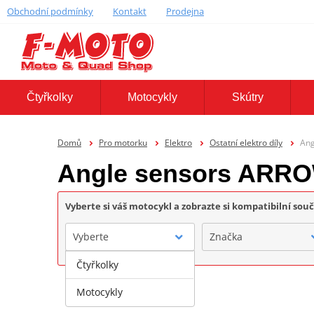
Obchodní podmínky
Kontakt
Prodejna
Čtyřkolky
Motocykly
Skútry
Domů
Pro motorku
Elektro
Ostatní elektro díly
An
Angle sensors AR
Vyberte si váš motocykl a zobrazte si kompatibilní sou
Vyberte
Značka
Čtyřkolky
Motocykly