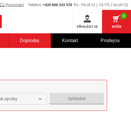
Porovnání
Telefon:
+420 608 333 378
Po - Pá (9-12 | 13-17) | So (9-12)
0
PŘIHLÁSIT SE
KOŠÍK
Doprodej
Kontakt
Prodejna
Vyhledat
ok výroby