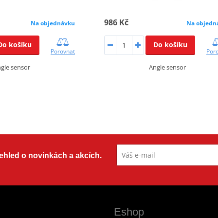
986 Kč
Na objednávku
Na objedn
Do košíku
Do košíku
Porovnat
Por
gle sensor
Angle sensor
přehled o novinkách a akcích.
Eshop