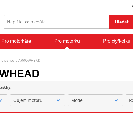
Hledat
Pro motorkáře
Pro motorku
Pro čtyřkolku
gle sensors ARROWHEAD
ROWHEAD
částky:
Objem motoru
Model
R