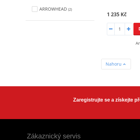
ARROWHEAD
(2)
1 235 Kč
An
Nahoru
Zaregistrujte se a získejte 
Zákaznický servis