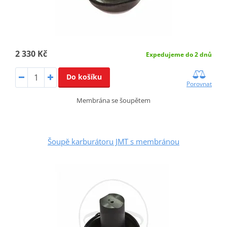
2 330 Kč
Expedujeme do 2 dnů
Do košíku
Porovnat
Membrána se šoupětem
Šoupě karburátoru JMT s membránou