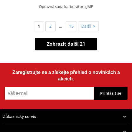
Opravná sada karburátoru JMP
1
2
…
15
Další
Zobrazit další 21
Zaregistrujte se a získejte přehled o novinkách a
akcích.
Přihlásit se
Zákaznický servis