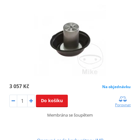
3 057 Kč
Na objednávku
Do košíku
Porovnat
Membrána se šoupětem