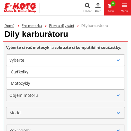
0
Hledat
Účet
Košík
Menu
Hledat
Domů
Pro motorku
Filtry a díly sání
Díly karburátoru
Díly karburátoru
Vyberte si váš motocykl a zobrazte si kompatibilní součástky:
Vyberte
Čtyřkolky
Značka
Motocykly
Objem motoru
Model
Rok výroby