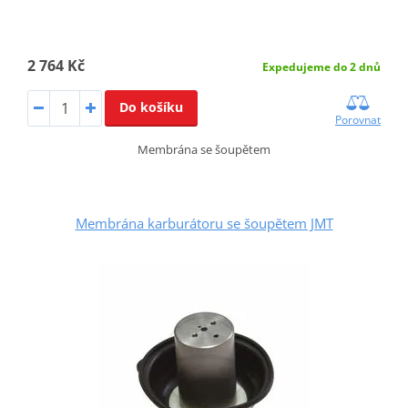
2 764 Kč
Expedujeme do 2 dnů
Do košíku
Porovnat
Membrána se šoupětem
Membrána karburátoru se šoupětem JMT