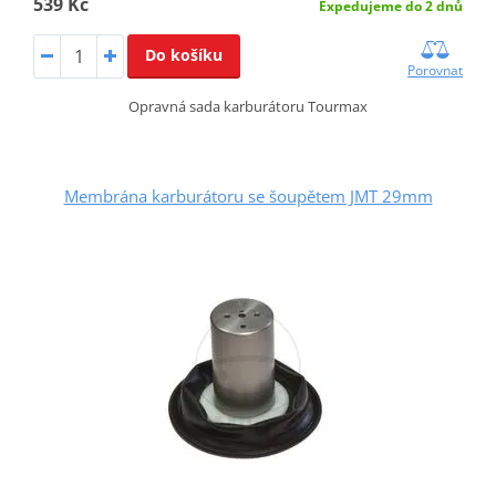
539 Kč
Expedujeme do 2 dnů
Do košíku
Porovnat
Opravná sada karburátoru Tourmax
Membrána karburátoru se šoupětem JMT 29mm