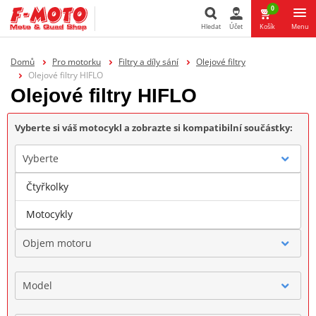
0
Hledat
Účet
Košík
Menu
Hledat
Domů
Pro motorku
Filtry a díly sání
Olejové filtry
Olejové filtry HIFLO
Olejové filtry HIFLO
Vyberte si váš motocykl a zobrazte si kompatibilní součástky:
Vyberte
Čtyřkolky
Značka
Motocykly
Objem motoru
Model