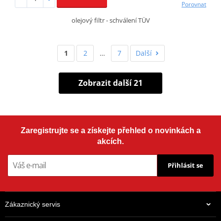
Porovnat
olejový filtr - schválení TÜV
1
2
…
7
Další
Zobrazit další 21
Zaregistrujte se a získejte přehled o novinkách a
akcích.
Přihlásit se
Zákaznický servis