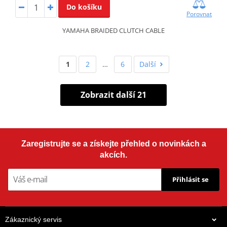
Do košíku
Porovnat
YAMAHA BRAIDED CLUTCH CABLE
1
2
…
6
Další
Zobrazit další 21
Zaregistrujte se a získejte přehled o novinkách a
akcích.
Přihlásit se
Zákaznický servis