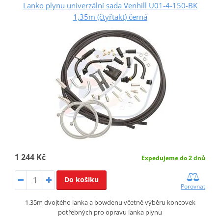
Lanko plynu univerzální sada Venhill U01-4-150-BK
1,35m (čtyřtakt) černá
1 244 Kč
Expedujeme do 2 dnů
Do košíku
Porovnat
1,35m dvojtého lanka a bowdenu včetně výběru koncovek
potřebných pro opravu lanka plynu