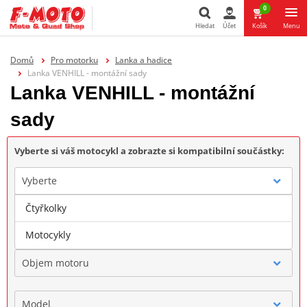
0
Hledat
Účet
Košík
Menu
Hledat
Domů
Pro motorku
Lanka a hadice
Lanka VENHILL - montážní sady
Lanka VENHILL - montážní
sady
Vyberte si váš motocykl a zobrazte si kompatibilní součástky:
Vyberte
Čtyřkolky
Značka
Motocykly
Objem motoru
Model