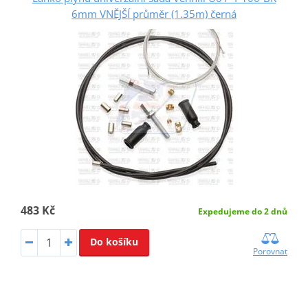
6mm VNĚJŠÍ průměr (1.35m) černá
483 Kč
Expedujeme do 2 dnů
Do košíku
Porovnat