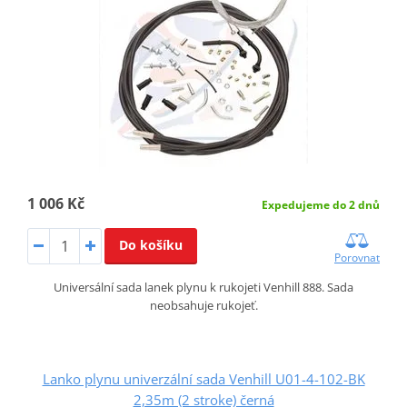
1 006 Kč
Expedujeme do 2 dnů
Do košíku
Porovnat
Universální sada lanek plynu k rukojeti Venhill 888. Sada
neobsahuje rukojeť.
Lanko plynu univerzální sada Venhill U01-4-102-BK
2,35m (2 stroke) černá