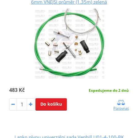
6mm VNĚJŠÍ průměr (1.35m) zelená
483 Kč
Expedujeme do 2 dnů
Do košíku
Porovnat
Lanko plynu univerzální sada Venhill U01-4-100-BK