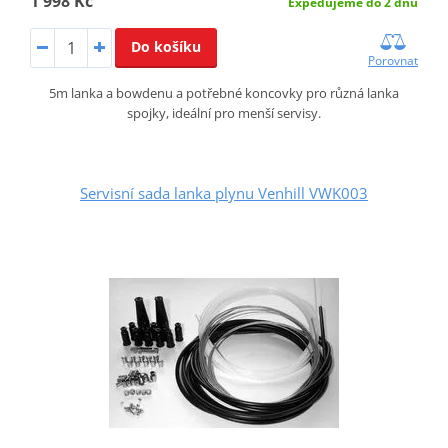
1 998 Kč
Expedujeme do 2 dnů
Do košíku
Porovnat
5m lanka a bowdenu a potřebné koncovky pro různá lanka
spojky, ideální pro menší servisy.
Servisní sada lanka plynu Venhill VWK003