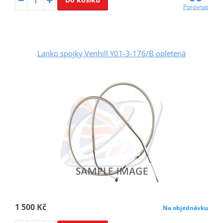
Porovnat
Lanko spojky Venhill Y01-3-176/B opletená
1 500 Kč
Na objednávku