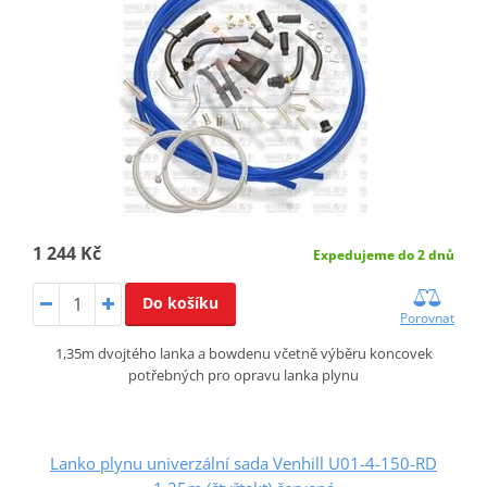
1 244 Kč
Expedujeme do 2 dnů
Do košíku
Porovnat
1,35m dvojtého lanka a bowdenu včetně výběru koncovek
potřebných pro opravu lanka plynu
Lanko plynu univerzální sada Venhill U01-4-150-RD