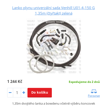
Lanko plynu univerzální sada Venhill U01-4-150 G
1,35m (čtyřtakt) zelená
1 244 Kč
Expedujeme do 2 dnů
Do košíku
Porovnat
1,35m dvojtého lanka a bowdenu včetně výběru koncovek