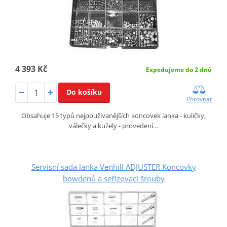
4 393 Kč
Expedujeme do 2 dnů
Do košíku
Porovnat
Obsahuje 15 typů nejpoužívanějších koncovek lanka - kuličky,
válečky a kužely - provedení…
Servisní sada lanka Venhill ADJUSTER Koncovky
bowdenů a seřizovací šrouby