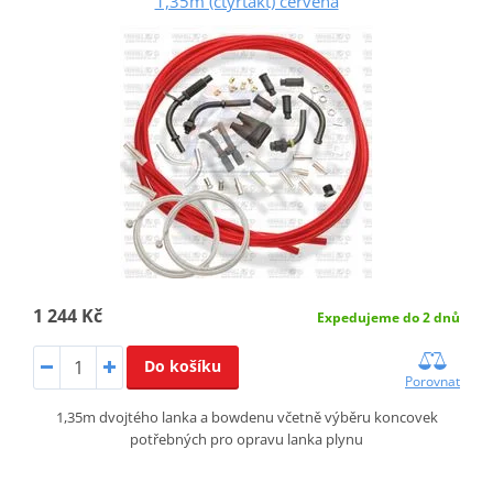
1,35m (čtyřtakt) červená
1 244 Kč
Expedujeme do 2 dnů
Do košíku
Porovnat
1,35m dvojtého lanka a bowdenu včetně výběru koncovek
potřebných pro opravu lanka plynu