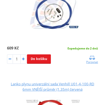
609 Kč
Expedujeme do 2 dnů
Do košíku
Porovnat
Lanko plynu univerzální sada Venhill U01-4-100-RD
6mm VNĚJŠÍ průměr (1.35m) červená