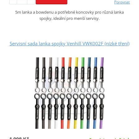
Porovnat
5m lanka a bowdenu a potřebné koncovky pro různá lanka
spojky, ideální pro menší servisy.
Servisní sada lanka spojky Venhill VWK002F (nízké tření)