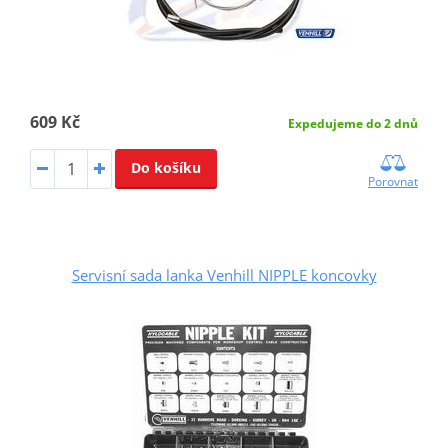
609 Kč
Expedujeme do 2 dnů
Do košíku
Porovnat
Servisní sada lanka Venhill NIPPLE koncovky