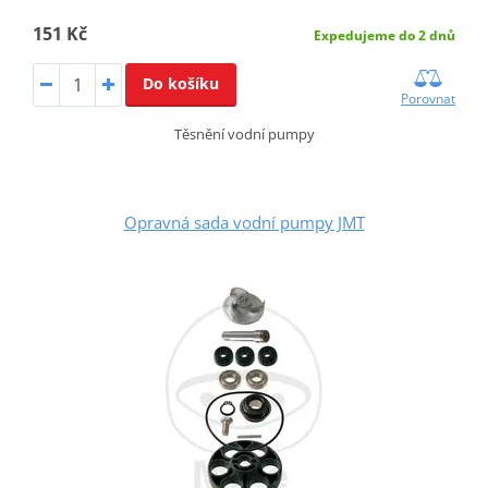
151 Kč
Expedujeme do 2 dnů
Do košíku
Porovnat
Těsnění vodní pumpy
Opravná sada vodní pumpy JMT