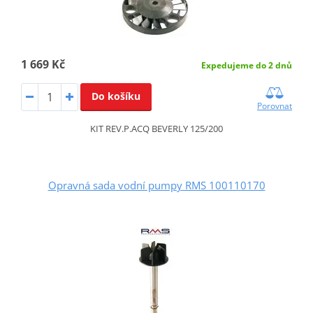
1 669 Kč
Expedujeme do 2 dnů
Do košíku
Porovnat
KIT REV.P.ACQ BEVERLY 125/200
Opravná sada vodní pumpy RMS 100110170