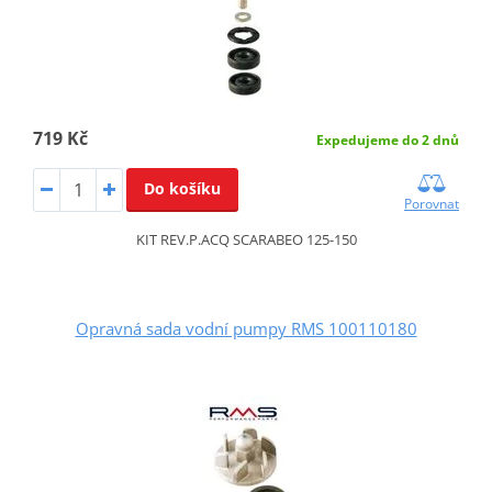
719 Kč
Expedujeme do 2 dnů
Do košíku
Porovnat
KIT REV.P.ACQ SCARABEO 125-150
Opravná sada vodní pumpy RMS 100110180