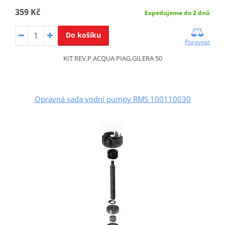
359 Kč
Expedujeme do 2 dnů
Do košíku
Porovnat
KIT REV.P.ACQUA PIAG.GILERA 50
Opravná sada vodní pumpy RMS 100110030