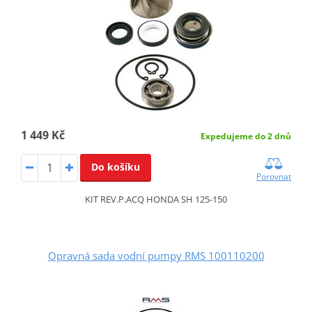
1 449 Kč
Expedujeme do 2 dnů
Do košíku
Porovnat
KIT REV.P.ACQ HONDA SH 125-150
Opravná sada vodní pumpy RMS 100110200