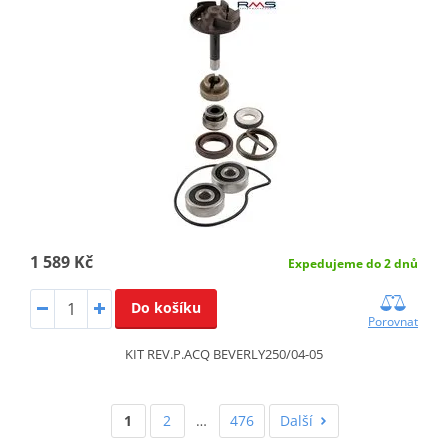
1 589 Kč
Expedujeme do 2 dnů
Do košíku
Porovnat
KIT REV.P.ACQ BEVERLY250/04-05
1
2
…
476
Další