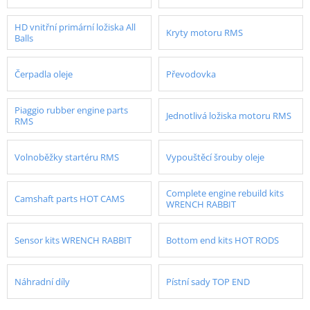
HD vnitřní primární ložiska All
Kryty motoru RMS
Balls
Čerpadla oleje
Převodovka
Piaggio rubber engine parts
Jednotlivá ložiska motoru RMS
RMS
Volnoběžky startéru RMS
Vypouštěcí šrouby oleje
Complete engine rebuild kits
Camshaft parts HOT CAMS
WRENCH RABBIT
Sensor kits WRENCH RABBIT
Bottom end kits HOT RODS
Náhradní díly
Pístní sady TOP END