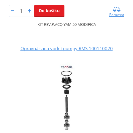
Do košíku
Porovnat
KIT REV.P.ACQ YAM 50 MODIFICA
Opravná sada vodní pumpy RMS 100110020