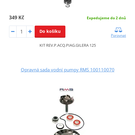
349 Kč
Expedujeme do 2 dnů
Do košíku
Porovnat
KIT REV.P.ACQ.PIAG.GILERA 125
Opravná sada vodní pumpy RMS 100110070