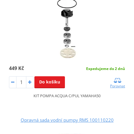
449 Kč
Expedujeme do 2 dnů
Do košíku
Porovnat
KIT POMPA ACQUA C/PUL YAMAHA50
Opravná sada vodní pumpy RMS 100110220