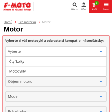
0
Hledat
Účet
Košík
Menu
Hledat
Domů
Pro motorku
Motor
Motor
Vyberte si váš motocykl a zobrazte si kompatibilní součástky:
Vyberte
Čtyřkolky
Značka
Motocykly
Objem motoru
Model
Rok výroby