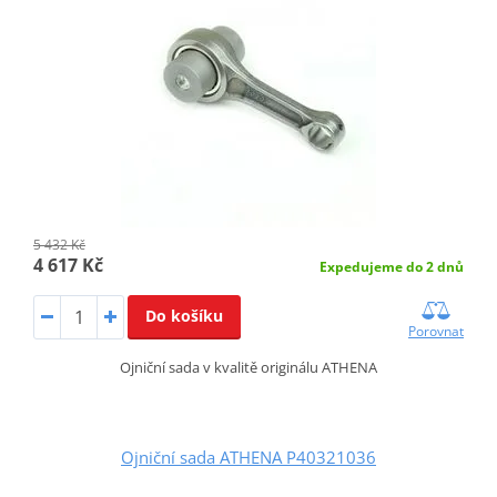
5 432 Kč
4 617 Kč
Expedujeme do 2 dnů
Do košíku
Porovnat
Ojniční sada v kvalitě originálu ATHENA
Ojniční sada ATHENA P40321036