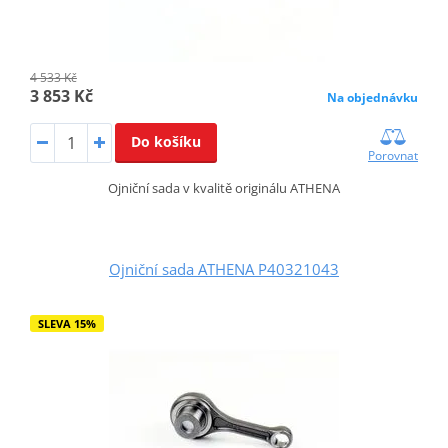
4 533 Kč
3 853 Kč
Na objednávku
Do košíku
Porovnat
Ojniční sada v kvalitě originálu ATHENA
Ojniční sada ATHENA P40321043
SLEVA 15%