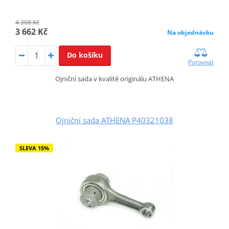
4 308 Kč
3 662 Kč
Na objednávku
Do košíku
Porovnat
Ojniční sada v kvalitě originálu ATHENA
Ojniční sada ATHENA P40321038
SLEVA 15%