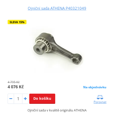
Ojniční sada ATHENA P40321049
SLEVA 15%
4 795 Kč
4 076 Kč
Na objednávku
Do košíku
Porovnat
Ojniční sada v kvalitě originálu ATHENA