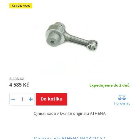
SLEVA 15%
5 395 Kč
4 585 Kč
Expedujeme do 2 dnů
Do košíku
Porovnat
Ojniční sada v kvalitě originálu ATHENA
Ojniční sada ATHENA P40321052