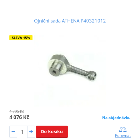
Ojniční sada ATHENA P40321012
SLEVA 15%
4 795 Kč
4 076 Kč
Na objednávku
Do košíku
Porovnat