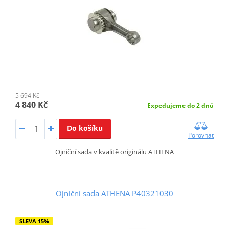
5 694 Kč
4 840 Kč
Expedujeme do 2 dnů
Do košíku
Porovnat
Ojniční sada v kvalitě originálu ATHENA
Ojniční sada ATHENA P40321030
SLEVA 15%