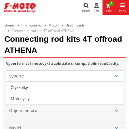
0
Hledat
Účet
Košík
Menu
Hledat
Domů
Pro motorku
Motor
Ojniční sady
Connecting rod kits 4T offroad ATHENA
Connecting rod kits 4T offroad
ATHENA
Vyberte si váš motocykl a zobrazte si kompatibilní součástky:
Vyberte
Čtyřkolky
Značka
Motocykly
Objem motoru
Model