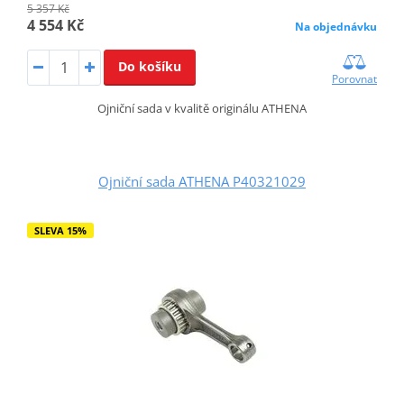
5 357 Kč
4 554 Kč
Na objednávku
Do košíku
Porovnat
Ojniční sada v kvalitě originálu ATHENA
Ojniční sada ATHENA P40321029
SLEVA 15%