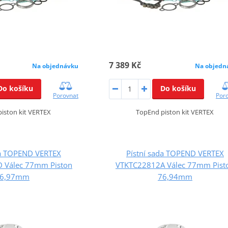
7 389 Kč
Na objednávku
Na objedn
Do košíku
Do košíku
Porovnat
Por
iston kit VERTEX
TopEnd piston kit VERTEX
da TOPEND VERTEX
Pístní sada TOPEND VERTEX
 Válec 77mm Piston
VTKTC22812A Válec 77mm Pist
6,97mm
76,94mm