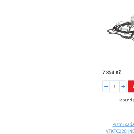
7 854 Kč
TopEnd p
Pístní sa
VTKTC22814B