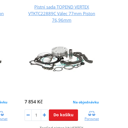
Pístní sada TOPEND VERTEX
on
VTKTC22889C Válec 77mm Piston
76,96mm
7 854 Kč
ávku
Na objednávku
Do košíku
ovnat
Porovnat
TopEnd piston kit VERTEX