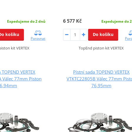
6 577 Kč
Expedujeme do 2 dnů
Expedujeme do 2
Do košíku
Do košíku
Porovnat
Por
iston kit VERTEX
TopEnd piston kit VERTEX
da TOPEND VERTEX
Pístní sada TOPEND VERTEX
 Válec 77mm Piston
VTKTC22805B Válec 77mm Pist
6,94mm
76,95mm