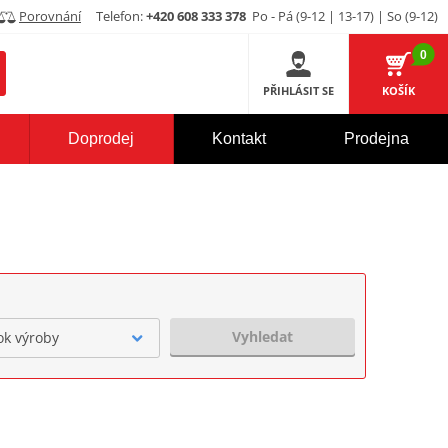
Porovnání
Telefon:
+420 608 333 378
Po - Pá (9-12 | 13-17) | So (9-12)
0
PŘIHLÁSIT SE
KOŠÍK
Doprodej
Kontakt
Prodejna
Vyhledat
ok výroby