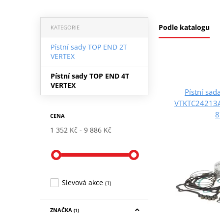
Podle katalogu
KATEGORIE
Pístní sady TOP END 2T
VERTEX
Pístní sady TOP END 4T
VERTEX
Pístní sa
VTKTC24213A
8
CENA
1 352 Kč
9 886 Kč
Slevová akce
(1)
ZNAČKA
(1)