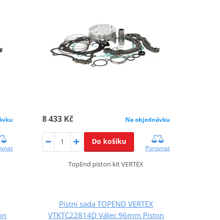
8 433 Kč
ávku
Na objednávku
Do košíku
ovnat
Porovnat
TopEnd piston kit VERTEX
Pístní sada TOPEND VERTEX
on
VTKTC22814D Válec 96mm Piston