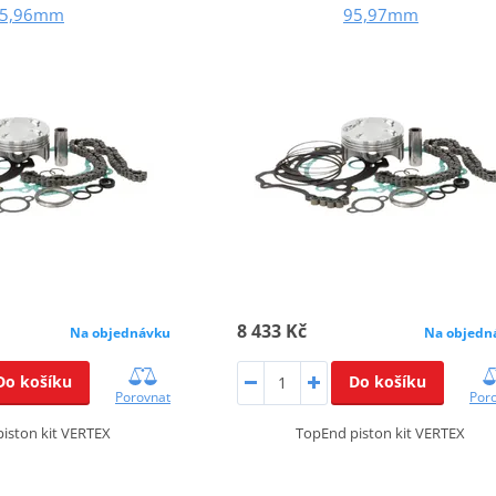
5,96mm
95,97mm
8 433 Kč
Na objednávku
Na objedn
Do košíku
Do košíku
Porovnat
Por
iston kit VERTEX
TopEnd piston kit VERTEX