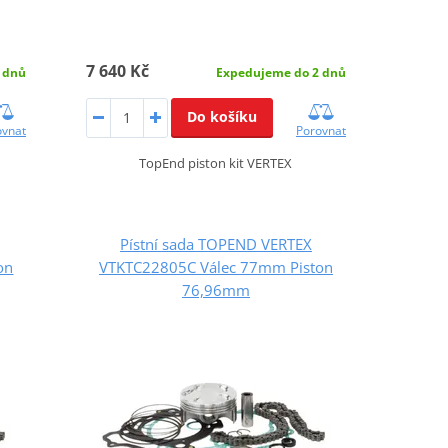
7 640 Kč
 dnů
Expedujeme do 2 dnů
Do košíku
ovnat
Porovnat
TopEnd piston kit VERTEX
Pístní sada TOPEND VERTEX
on
VTKTC22805C Válec 77mm Piston
76,96mm