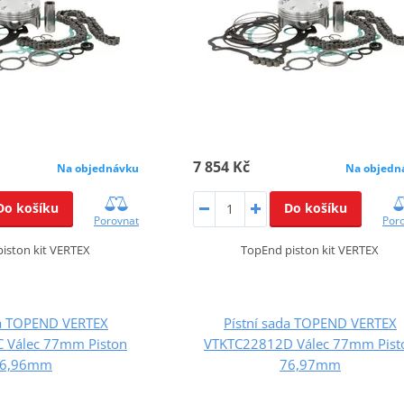
7 854 Kč
Na objednávku
Na objedn
Do košíku
Do košíku
Porovnat
Por
iston kit VERTEX
TopEnd piston kit VERTEX
da TOPEND VERTEX
Pístní sada TOPEND VERTEX
 Válec 77mm Piston
VTKTC22812D Válec 77mm Pist
6,96mm
76,97mm