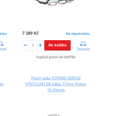
7 389 Kč
ávku
Na objednávku
Do košíku
ovnat
Porovnat
TopEnd piston kit VERTEX
Pístní sada TOPEND VERTEX
on
VTKTC22812B Válec 77mm Piston
76,95mm