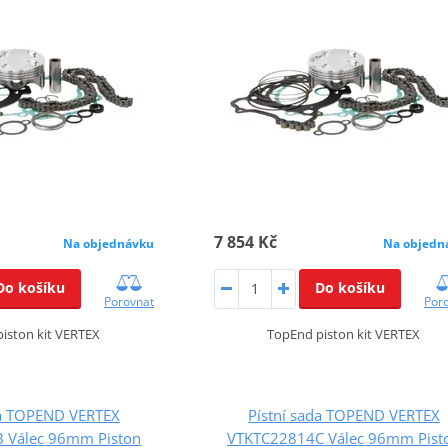
7 854 Kč
Na objednávku
Na objedn
Do košíku
Do košíku
Porovnat
Por
iston kit VERTEX
TopEnd piston kit VERTEX
da TOPEND VERTEX
Pístní sada TOPEND VERTEX
 Válec 96mm Piston
VTKTC22814C Válec 96mm Pist