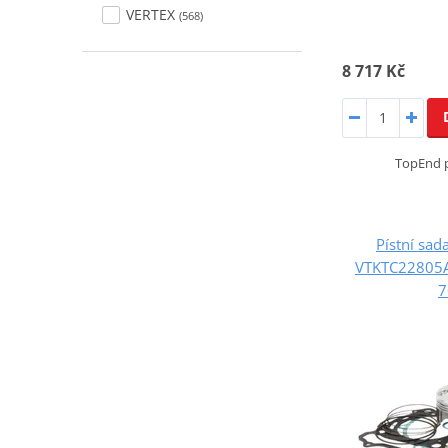
VERTEX
(568)
8 717 Kč
TopEnd p
Pístní sa
VTKTC22805A
7