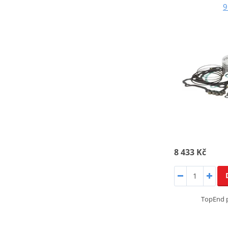
9
8 433 Kč
TopEnd p