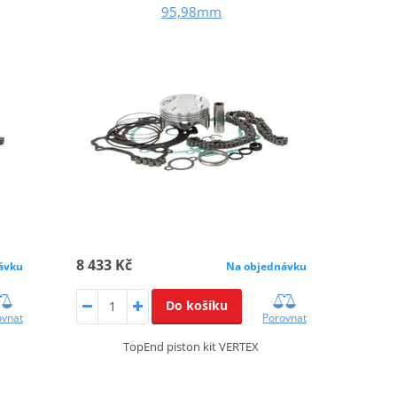
95,98mm
8 433 Kč
ávku
Na objednávku
Do košíku
ovnat
Porovnat
TopEnd piston kit VERTEX