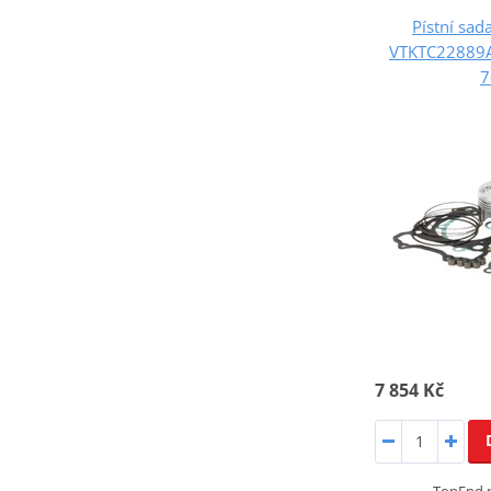
Pístní sa
VTKTC22889A
7
7 854 Kč
TopEnd p