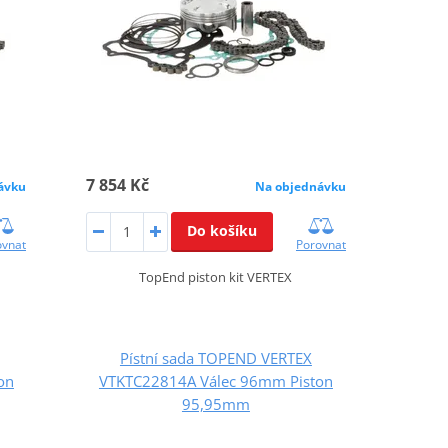
7 854 Kč
ávku
Na objednávku
Do košíku
ovnat
Porovnat
TopEnd piston kit VERTEX
Pístní sada TOPEND VERTEX
on
VTKTC22814A Válec 96mm Piston
95,95mm