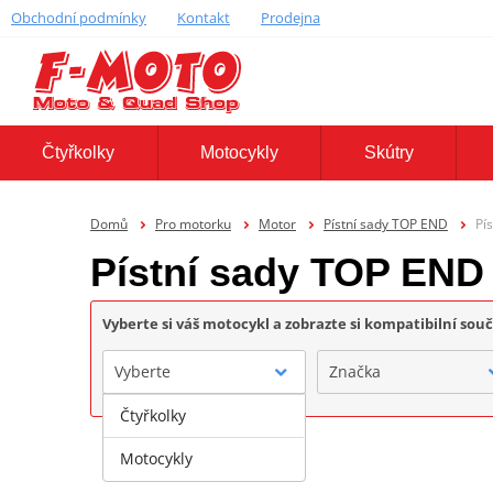
Obchodní podmínky
Kontakt
Prodejna
Čtyřkolky
Motocykly
Skútry
Domů
Pro motorku
Motor
Pístní sady TOP END
Pí
Pístní sady TOP EN
Vyberte si váš motocykl a zobrazte si kompatibilní sou
Vyberte
Značka
Čtyřkolky
Motocykly