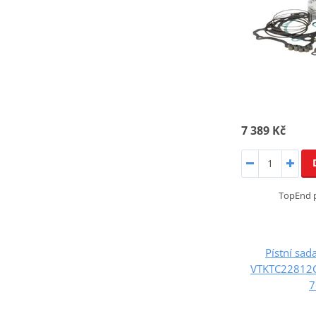
7 389 Kč
TopEnd p
Pístní sa
VTKTC22812C
7