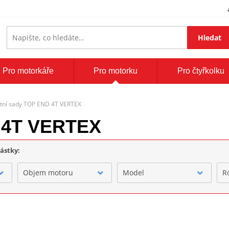
Hledat
Pro motorkáře
Pro motorku
Pro čtyřkolku
stní sady TOP END 4T VERTEX
D 4T VERTEX
částky:
Objem motoru
Model
R