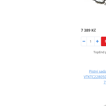
7 389 Kč
TopEnd p
Pístní sa
VTKTC22805D
7