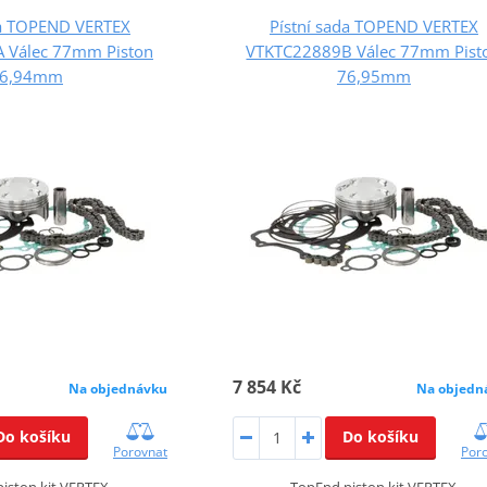
da TOPEND VERTEX
Pístní sada TOPEND VERTEX
 Válec 77mm Piston
VTKTC22889B Válec 77mm Pist
6,94mm
76,95mm
7 854 Kč
Na objednávku
Na objedn
Do košíku
Do košíku
Porovnat
Por
iston kit VERTEX
TopEnd piston kit VERTEX