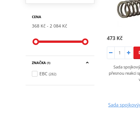
CENA
368 Kč
2 084 Kč
473 Kč
ZNAČKA
(1)
Sada spojkovýc
přesnou reakci s
EBC
(282)
Sada spojkový