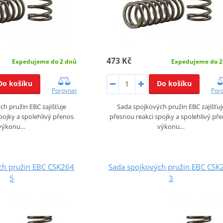
473 Kč
Expedujeme do 2 dnů
Expedujeme do 2
Do košíku
Do košíku
Porovnat
Por
h pružin EBC zajišťuje
Sada spojkových pružin EBC zajišťuj
pojky a spolehlivý přenos
přesnou reakci spojky a spolehlivý př
výkonu…
výkonu…
ch pružin EBC CSK264
Sada spojkových pružin EBC CSK
5
3