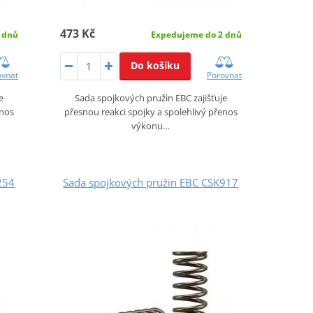
473 Kč
 dnů
Expedujeme do 2 dnů
Do košíku
ovnat
Porovnat
e
Sada spojkových pružin EBC zajišťuje
enos
přesnou reakci spojky a spolehlivý přenos
výkonu…
254
Sada spojkových pružin EBC CSK917