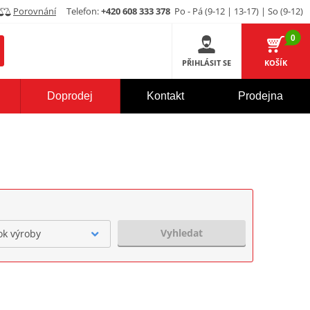
Porovnání
Telefon:
+420 608 333 378
Po - Pá (9-12 | 13-17) | So (9-12)
0
PŘIHLÁSIT SE
KOŠÍK
Doprodej
Kontakt
Prodejna
Vyhledat
ok výroby