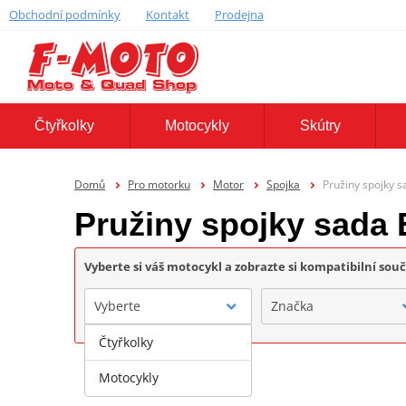
Obchodní podmínky
Kontakt
Prodejna
Čtyřkolky
Motocykly
Skútry
Domů
Pro motorku
Motor
Spojka
Pružiny spojky 
Pružiny spojky sada
Vyberte si váš motocykl a zobrazte si kompatibilní sou
Vyberte
Značka
Čtyřkolky
Motocykly