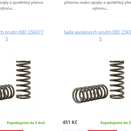
pojky a spolehlivý přenos
přesnou reakci spojky a spolehlivý př
výkonu…
výkonu…
ch pružin EBC CSK077
Sada spojkových pružin EBC CSK
5
5
451 Kč
Expedujeme do 2 dnů
Expedujeme do 2