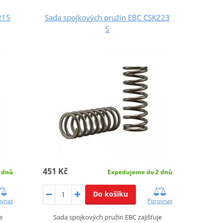
215
Sada spojkových pružin EBC CSK223
5
451 Kč
 dnů
Expedujeme do 2 dnů
Do košíku
ovnat
Porovnat
e
Sada spojkových pružin EBC zajišťuje