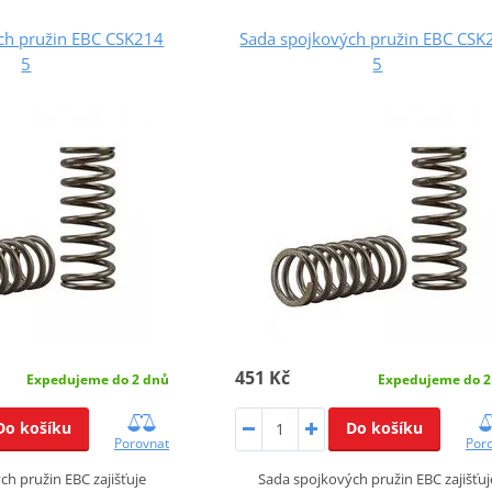
ch pružin EBC CSK214
Sada spojkových pružin EBC CSK
5
5
451 Kč
Expedujeme do 2 dnů
Expedujeme do 2
Do košíku
Do košíku
Porovnat
Por
h pružin EBC zajišťuje
Sada spojkových pružin EBC zajišťuj