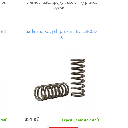
enos
přesnou reakci spojky a spolehlivý přenos
výkonu…
188
Sada spojkových pružin EBC CSK032
6
451 Kč
 dnů
Expedujeme do 2 dnů