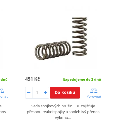
451 Kč
 dnů
Expedujeme do 2 dnů
Do košíku
ovnat
Porovnat
e
Sada spojkových pružin EBC zajišťuje
enos
přesnou reakci spojky a spolehlivý přenos
výkonu…