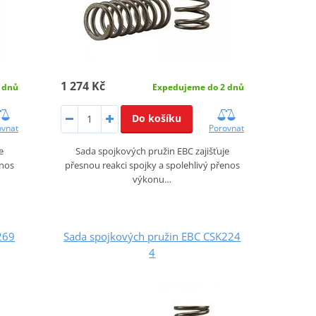
1 274 Kč
 dnů
Expedujeme do 2 dnů
Do košíku
ovnat
Porovnat
e
Sada spojkových pružin EBC zajišťuje
enos
přesnou reakci spojky a spolehlivý přenos
výkonu…
269
Sada spojkových pružin EBC CSK224
4