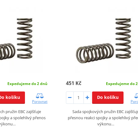
451 Kč
Expedujeme do 2 dnů
Expedujeme do 2
Do košíku
Do košíku
Porovnat
Por
h pružin EBC zajišťuje
Sada spojkových pružin EBC zajišťuj
pojky a spolehlivý přenos
přesnou reakci spojky a spolehlivý př
výkonu…
výkonu…