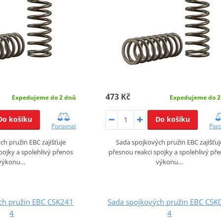
473 Kč
Expedujeme do 2 dnů
Expedujeme do 2
Do košíku
Do košíku
Porovnat
Por
h pružin EBC zajišťuje
Sada spojkových pružin EBC zajišťuj
pojky a spolehlivý přenos
přesnou reakci spojky a spolehlivý př
výkonu…
výkonu…
ch pružin EBC CSK241
Sada spojkových pružin EBC CSK
4
4