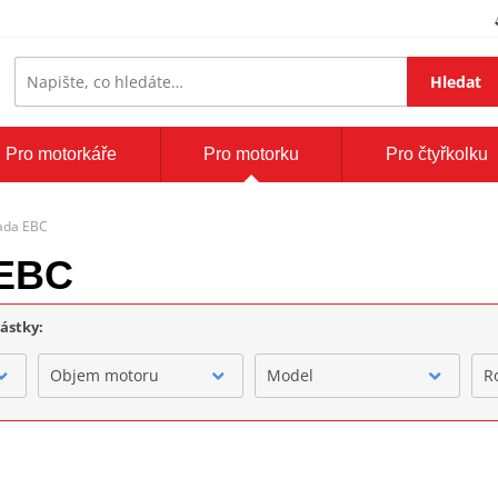
Hledat
Pro motorkáře
Pro motorku
Pro čtyřkolku
sada EBC
 EBC
částky:
Objem motoru
Model
R