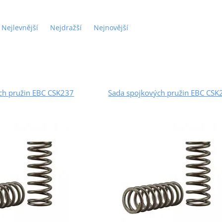
Nejlevnější
Nejdražší
Nejnovější
ch pružin EBC CSK237
Sada spojkových pružin EBC CSK