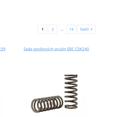
1
2
…
14
Další
239
Sada spojkových pružin EBC CSK240