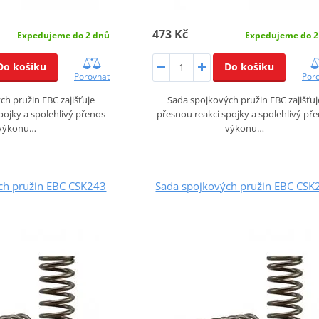
473 Kč
Expedujeme do 2 dnů
Expedujeme do 2
Do košíku
Do košíku
Porovnat
Por
h pružin EBC zajišťuje
Sada spojkových pružin EBC zajišťuj
pojky a spolehlivý přenos
přesnou reakci spojky a spolehlivý př
výkonu…
výkonu…
ch pružin EBC CSK243
Sada spojkových pružin EBC CSK