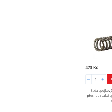
473 Kč
Sada spojkovýc
přesnou reakci s