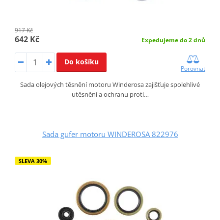
917 Kč
642 Kč
Expedujeme do 2 dnů
Do košíku
Porovnat
Sada olejových těsnění motoru Winderosa zajišťuje spolehlivé
utěsnění a ochranu proti…
Sada gufer motoru WINDEROSA 822976
SLEVA 30%