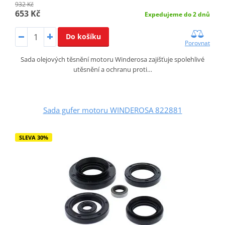
932 Kč
653 Kč
Expedujeme do 2 dnů
Do košíku
Porovnat
Sada olejových těsnění motoru Winderosa zajišťuje spolehlivé
utěsnění a ochranu proti…
Sada gufer motoru WINDEROSA 822881
SLEVA 30%