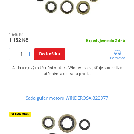
1 646 Kč
1 152 Kč
Expedujeme do 2 dnů
Do košíku
Porovnat
Sada olejových těsnění motoru Winderosa zajišťuje spolehlivé
utěsnění a ochranu proti…
Sada gufer motoru WINDEROSA 822977
SLEVA 30%