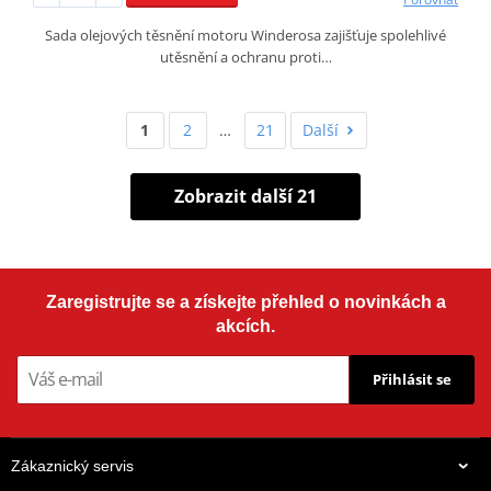
Sada olejových těsnění motoru Winderosa zajišťuje spolehlivé
utěsnění a ochranu proti…
1
2
…
21
Další
Zobrazit další 21
Zaregistrujte se a získejte přehled o novinkách a
akcích.
Přihlásit se
Zákaznický servis