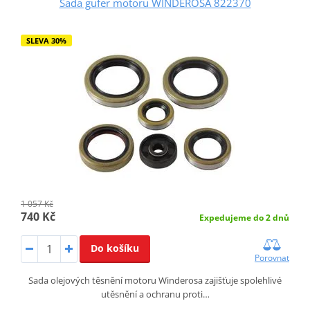
Sada gufer motoru WINDEROSA 822370
SLEVA 30%
1 057 Kč
740 Kč
Expedujeme do 2 dnů
Do košíku
Porovnat
Sada olejových těsnění motoru Winderosa zajišťuje spolehlivé
utěsnění a ochranu proti…