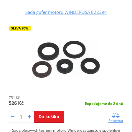
Sada gufer motoru WINDEROSA 822394
SLEVA 30%
751 Kč
526 Kč
Expedujeme do 2 dnů
Do košíku
Porovnat
Sada olejových těsnění motoru Winderosa zajišťuje spolehlivé