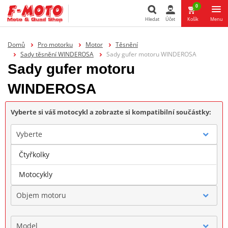
0
Hledat
Účet
Košík
Menu
Hledat
Domů
Pro motorku
Motor
Těsnění
Sady těsnění WINDEROSA
Sady gufer motoru WINDEROSA
Sady gufer motoru
WINDEROSA
Vyberte si váš motocykl a zobrazte si kompatibilní součástky:
Vyberte
Čtyřkolky
Značka
Motocykly
Objem motoru
Model