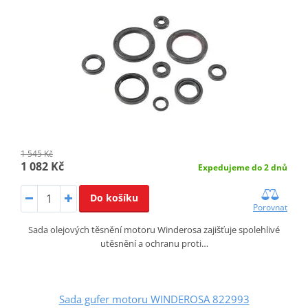
1 545 Kč
1 082 Kč
Expedujeme do 2 dnů
Do košíku
Porovnat
Sada olejových těsnění motoru Winderosa zajišťuje spolehlivé
utěsnění a ochranu proti…
Sada gufer motoru WINDEROSA 822993