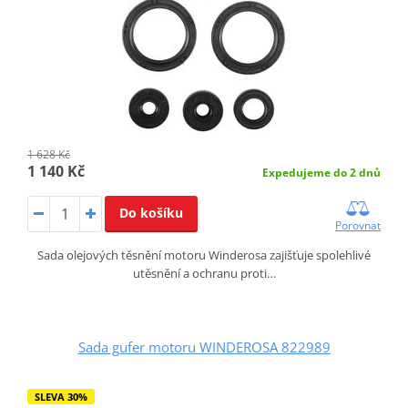
1 628 Kč
1 140 Kč
Expedujeme do 2 dnů
Do košíku
Porovnat
Sada olejových těsnění motoru Winderosa zajišťuje spolehlivé
utěsnění a ochranu proti…
Sada gufer motoru WINDEROSA 822989
SLEVA 30%