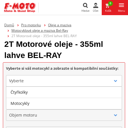
0
Hledat
Účet
Košík
Menu
Hledat
Domů
Pro motorku
Oleje a maziva
Motocyklové oleje a maziva Bel-Ray
2T Motorové oleje - 355ml lahve BEL-RAY
2T Motorové oleje - 355ml
lahve BEL-RAY
Vyberte si váš motocykl a zobrazte si kompatibilní součástky:
Vyberte
Čtyřkolky
Značka
Motocykly
Objem motoru