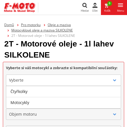
0
Hledat
Účet
Košík
Menu
Hledat
Domů
Pro motorku
Oleje a maziva
Motocyklové oleje a maziva SILKOLENE
2T - Motorové oleje - 1l lahev SILKOLENE
2T - Motorové oleje - 1l lahev
SILKOLENE
Vyberte si váš motocykl a zobrazte si kompatibilní součástky:
Vyberte
Čtyřkolky
Značka
Motocykly
Objem motoru