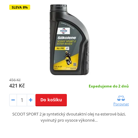
SLEVA 8%
456 Kč
421 Kč
Expedujeme do 2 dnů
Do košíku
Porovnat
SCOOT SPORT 2 je syntetický dvoutaktní olej na esterové bázi,
vyvinutý pro vysoce výkonné…