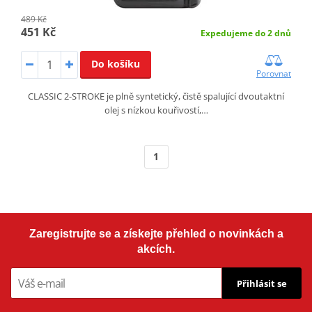
489 Kč
451 Kč
Expedujeme do 2 dnů
Do košíku
Porovnat
CLASSIC 2-STROKE je plně syntetický, čistě spalující dvoutaktní
olej s nízkou kouřivostí,…
1
Zaregistrujte se a získejte přehled o novinkách a
akcích.
Přihlásit se