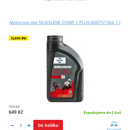
Motorový olej SILKOLENE COMP 2 PLUS 600757366 1 l
SLEVA 8%
703 Kč
649 Kč
Expedujeme do 2 dnů
Do košíku
Porovnat