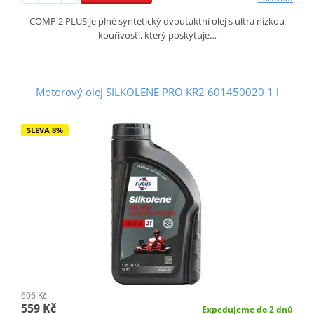
COMP 2 PLUS je plně syntetický dvoutaktní olej s ultra nízkou
kouřivostí, který poskytuje…
Motorový olej SILKOLENE PRO KR2 601450020 1 l
SLEVA 8%
606 Kč
559 Kč
Expedujeme do 2 dnů