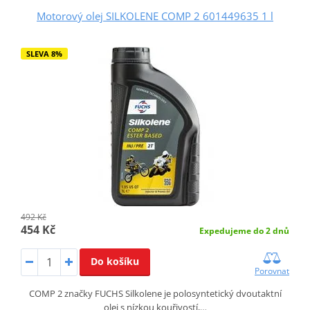
Motorový olej SILKOLENE COMP 2 601449635 1 l
SLEVA 8%
492 Kč
454 Kč
Expedujeme do 2 dnů
Do košíku
Porovnat
COMP 2 značky FUCHS Silkolene je polosyntetický dvoutaktní
olej s nízkou kouřivostí,…