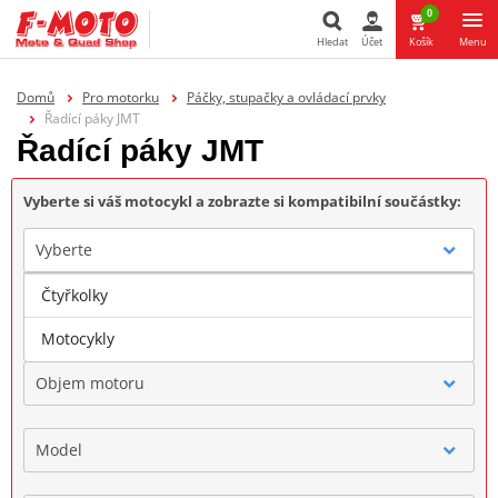
0
Hledat
Účet
Košík
Menu
Hledat
Domů
Pro motorku
Páčky, stupačky a ovládací prvky
Řadící páky JMT
Řadící páky JMT
Vyberte si váš motocykl a zobrazte si kompatibilní součástky:
Vyberte
Čtyřkolky
Značka
Motocykly
Objem motoru
Model