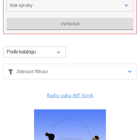
Rok výroby
Vyhledat
Zobrazit filtraci
Řadící páka JMT hliník