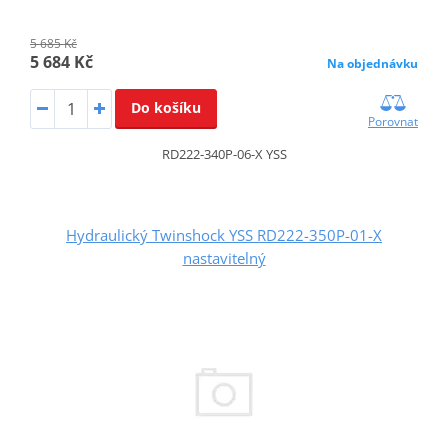
5 685 Kč
5 684 Kč
Na objednávku
Do košíku
Porovnat
RD222-340P-06-X YSS
Hydraulický Twinshock YSS RD222-350P-01-X
nastavitelný