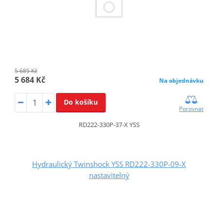
5 685 Kč
5 684 Kč
Na objednávku
Do košíku
Porovnat
RD222-330P-37-X YSS
Hydraulický Twinshock YSS RD222-330P-09-X
nastavitelný