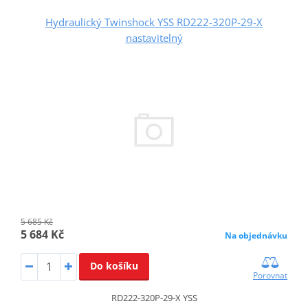
Hydraulický Twinshock YSS RD222-320P-29-X
nastavitelný
5 685 Kč
5 684 Kč
Na objednávku
Do košíku
Porovnat
RD222-320P-29-X YSS