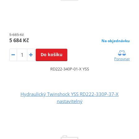
5 685 Kč
5 684 Kč
Na objednávku
Do košíku
Porovnat
RD222-340P-01-X YSS
Hydraulický Twinshock YSS RD222-330P-37-X
nastavitelný