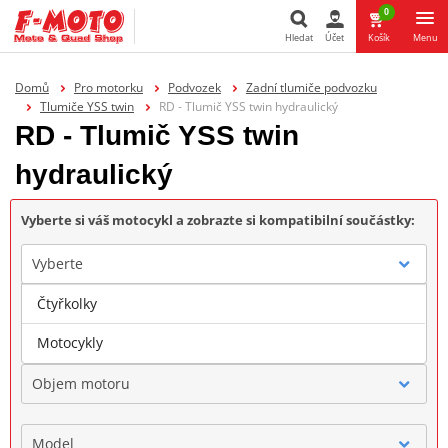
0
Hledat
Účet
Košík
Menu
Hledat
Domů
Pro motorku
Podvozek
Zadní tlumiče podvozku
Tlumiče YSS twin
RD - Tlumič YSS twin hydraulický
RD - Tlumič YSS twin
hydraulický
Vyberte si váš motocykl a zobrazte si kompatibilní součástky:
Vyberte
Čtyřkolky
Značka
Motocykly
Objem motoru
Model