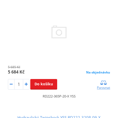
5 685 Kč
5 684 Kč
Na objednávku
Do košíku
Porovnat
RD222-365P-20-X YSS
Hydraulický Twinshock YSS RD222-320P-09-X