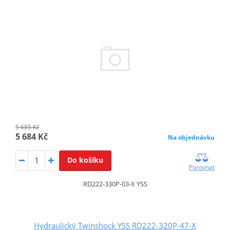
5 685 Kč
5 684 Kč
Na objednávku
Do košíku
Porovnat
RD222-330P-03-X YSS
Hydraulický Twinshock YSS RD222-320P-47-X