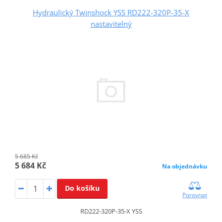
Hydraulický Twinshock YSS RD222-320P-35-X
nastavitelný
5 685 Kč
5 684 Kč
Na objednávku
Do košíku
Porovnat
RD222-320P-35-X YSS