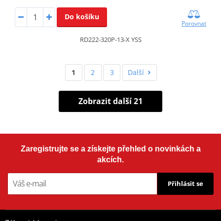
Do košíku
Porovnat
RD222-320P-13-X YSS
1
2
3
Další
Zobrazit další 21
Zaregistrujte se a získejte přehled o novinkách a
akcích.
Přihlásit se