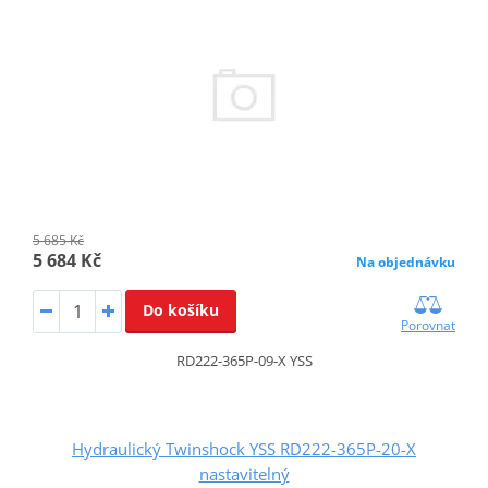
5 685 Kč
5 684 Kč
Na objednávku
Do košíku
Porovnat
RD222-365P-09-X YSS
Hydraulický Twinshock YSS RD222-365P-20-X
nastavitelný