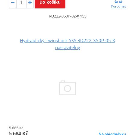
Do košíku
Porovnat
RD222-350P-02-X YSS
Hydraulický Twinshock YSS RD222-350P-05-X
nastavitelný
5 685 Kč
5 684 Kč
Na objednávku