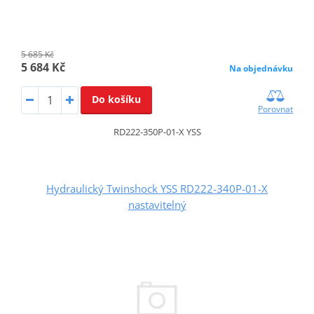
5 685 Kč
5 684 Kč
Na objednávku
Do košíku
Porovnat
RD222-350P-01-X YSS
Hydraulický Twinshock YSS RD222-340P-01-X
nastavitelný