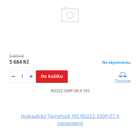
5 685 Kč
5 684 Kč
Na objednávku
Do košíku
Porovnat
RD222-330P-09-X YSS
Hydraulický Twinshock YSS RD222-330P-07-X
nastavitelný