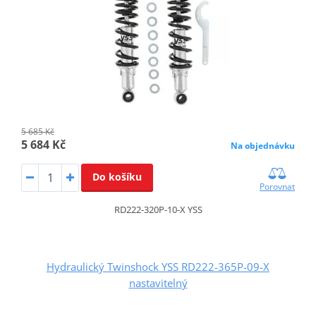
5 685 Kč
5 684 Kč
Na objednávku
Do košíku
Porovnat
RD222-320P-10-X YSS
Hydraulický Twinshock YSS RD222-365P-09-X
nastavitelný