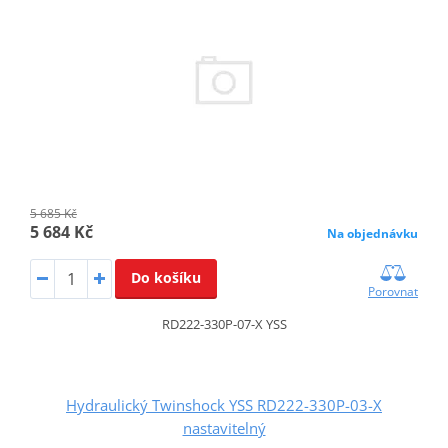
5 685 Kč
5 684 Kč
Na objednávku
Do košíku
Porovnat
RD222-330P-07-X YSS
Hydraulický Twinshock YSS RD222-330P-03-X
nastavitelný