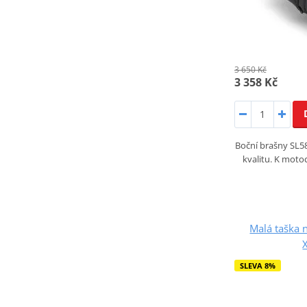
3 650 Kč
3 358 Kč
Boční brašny SL5
kvalitu. K moto
Malá taška
SLEVA 8%