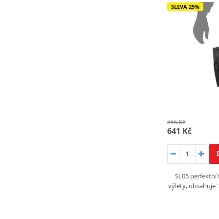
SLEVA 25%
855 Kč
641 Kč
SL05 perfektní
výlety, obsahuje 