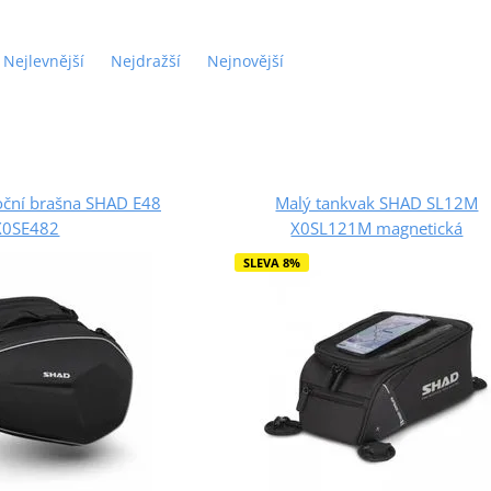
Nejlevnější
Nejdražší
Nejnovější
boční brašna SHAD E48
Malý tankvak SHAD SL12M
X0SE482
X0SL121M magnetická
SLEVA 8%