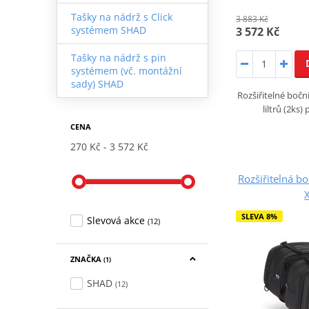
Tašky na nádrž s Click
3 883 Kč
systémem SHAD
3 572 Kč
Tašky na nádrž s pin
systémem (vč. montážní
sady) SHAD
Rozšiřitelné bočn
liltrů (2ks)
CENA
270 Kč
3 572 Kč
Rozšiřitelná b
SLEVA 8%
Slevová akce
(12)
ZNAČKA
(1)
SHAD
(12)