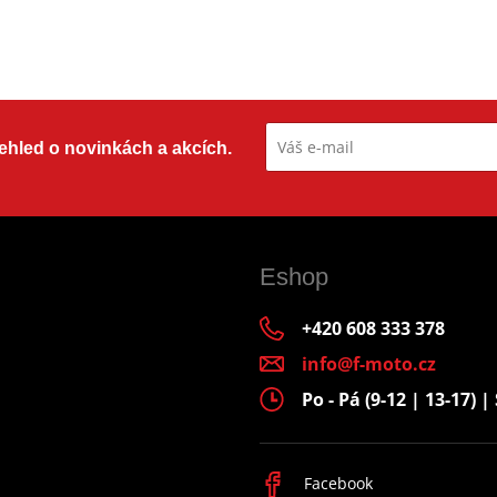
přehled o novinkách a akcích.
Eshop
+420 608 333 378
info@f-moto.cz
Po - Pá (9-12 | 13-17) | 
Facebook