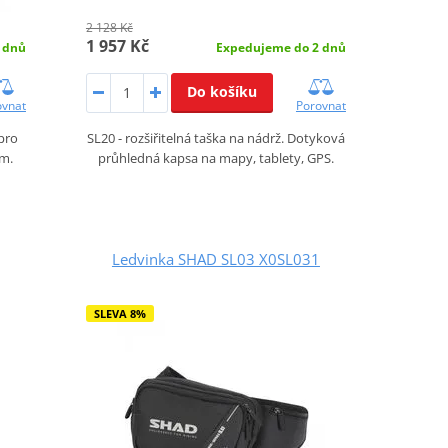
2 128 Kč
1 957 Kč
Expedujeme do 2 dnů
 dnů
Do košíku
Porovnat
ovnat
SL20 - rozšiřitelná taška na nádrž. Dotyková
pro
průhledná kapsa na mapy, tablety, GPS.
em.
Ledvinka SHAD SL03 X0SL031
SLEVA 8%