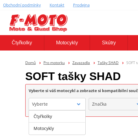
Obchodní podmínky
Kontakt
Prodejna
Čtyřkolky
Motocykly
Skútry
Domů
Pro motorku
Zavazadla
Tašky SHAD
SOFT 
SOFT tašky SHAD
Vyberte si váš motocykl a zobrazte si kompatibilní sou
Vyberte
Značka
Čtyřkolky
Motocykly