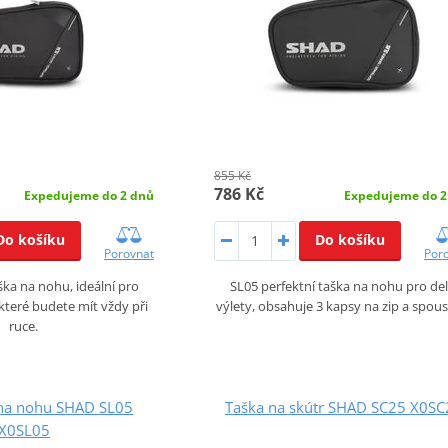
855 Kč
786 Kč
Expedujeme do 2 dnů
Expedujeme do 2
Do košíku
Do košíku
Porovnat
Por
ška na nohu, ideální pro
SL05 perfektní taška na nohu pro del
které budete mít vždy při
výlety, obsahuje 3 kapsy na zip a spou
ruce.
 na nohu SHAD SL05
Taška na skútr SHAD SC25 X0SC
X0SL05