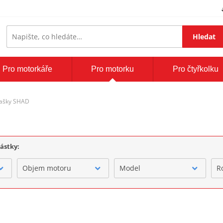
Hledat
Pro motorkáře
Pro motorku
Pro čtyřkolku
tašky SHAD
částky:
Objem motoru
Model
R