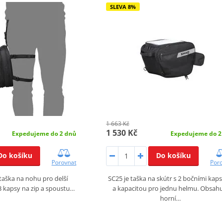
SLEVA 8%
1 663 Kč
1 530 Kč
Expedujeme do 2
Expedujeme do 2 dnů
Do košíku
Do košíku
Por
Porovnat
SC25 je taška na skútr s 2 bočními kap
 taška na nohu pro delší
a kapacitou pro jednu helmu. Obsah
3 kapsy na zip a spoustu…
horní…