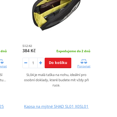
512 Kč
384 Kč
 dnů
Expedujeme do 2 dnů
Do košíku
ovnat
Porovnat
ší
SL04 je malá taška na nohu, ideální pro
stu…
osobní doklady, které budete mít vždy při
ruce.
25
Kapsa na mýtné SHAD SL01 X0SL01