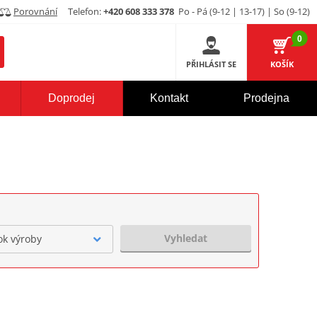
Porovnání
Telefon:
+420 608 333 378
Po - Pá (9-12 | 13-17) | So (9-12)
0
PŘIHLÁSIT SE
KOŠÍK
Doprodej
Kontakt
Prodejna
Vyhledat
ok výroby