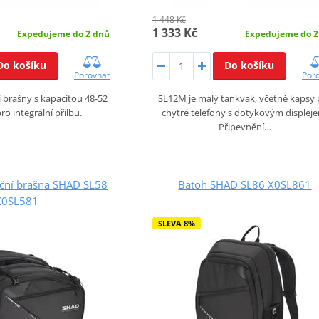
1 448 Kč
1 333 Kč
Expedujeme do 2 dnů
Expedujeme do 2
Do košíku
Do košíku
Porovnat
Por
í brašny s kapacitou 48-52
SL12M je malý tankvak, včetně kapsy 
 pro integrální přilbu.
chytré telefony s dotykovým displej
Připevnění…
oční brašna SHAD SL58
Batoh SHAD SL86 X0SL861
X0SL581
SLEVA 8%