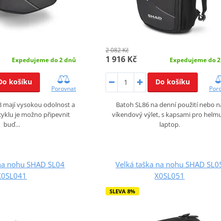
2 082 Kč
1 916 Kč
Expedujeme do 2
Expedujeme do 2 dnů
Do košíku
Do košíku
Por
Porovnat
Batoh SL86 na denní použití nebo n
8 mají vysokou odolnost a
víkendový výlet, s kapsami pro helm
cyklu je možno připevnit
laptop.
buď…
 na nohu SHAD SL04
Velká taška na nohu SHAD SL0
X0SL041
X0SL051
SLEVA 8%