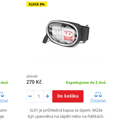
SLEVA 8%
293 Kč
270 Kč
 dnů
Expedujeme do 2 dnů
Do košíku
ovnat
Porovnat
sami
SL01 je průhledná kapsa se zipem. Může
uje
být upevněna na zápětí nebo na řidítkách.