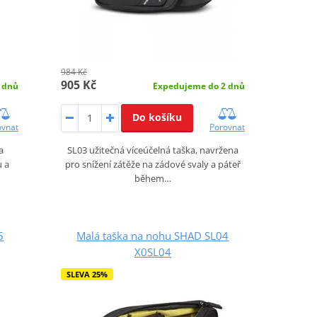
984 Kč
905 Kč
 dnů
Expedujeme do 2 dnů
Do košíku
ovnat
Porovnat
a
SL03 užitečná víceúčelná taška, navržena
u a
pro snížení zátěže na zádové svaly a páteř
během…
5
Malá taška na nohu SHAD SL04
X0SL04
SLEVA 25%