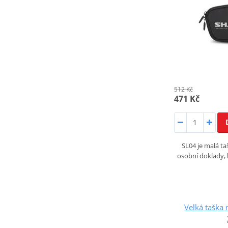
512 Kč
471 Kč
SL04 je malá ta
osobní doklady, 
Velká taška