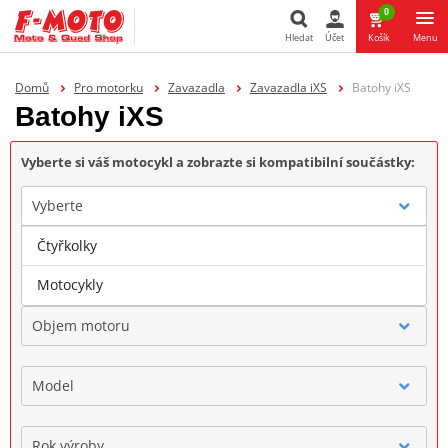
0
Hledat
Účet
Košík
Menu
Hledat
Domů
Pro motorku
Zavazadla
Zavazadla iXS
Batohy iXS
Batohy iXS
Vyberte si váš motocykl a zobrazte si kompatibilní součástky:
Vyberte
Čtyřkolky
Značka
Motocykly
Objem motoru
Model
Rok výroby