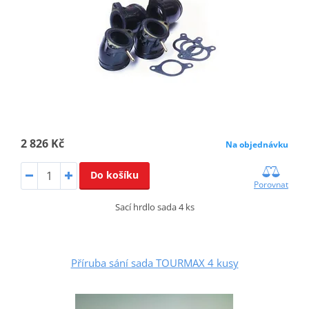
2 826 Kč
Na objednávku
Do košíku
Porovnat
Sací hrdlo sada 4 ks
Příruba sání sada TOURMAX 4 kusy