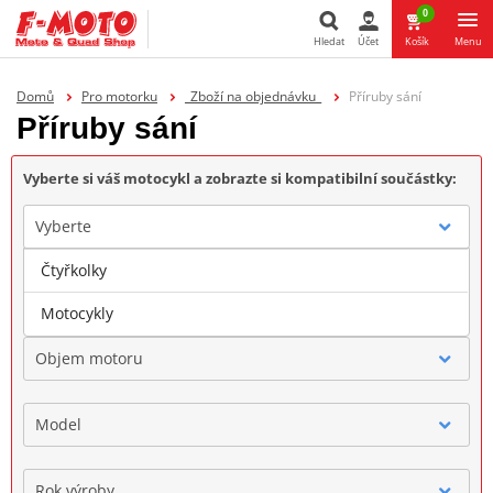
0
Hledat
Účet
Košík
Menu
Hledat
Domů
Pro motorku
_Zboží na objednávku_
Příruby sání
Příruby sání
Vyberte si váš motocykl a zobrazte si kompatibilní součástky:
Vyberte
Čtyřkolky
Značka
Motocykly
Objem motoru
Model
Rok výroby