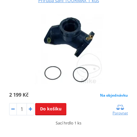
Příruba sání TOURMAX 1 kus
2 199 Kč
Na objednávku
Do košíku
Porovnat
Sací hrdlo 1 ks