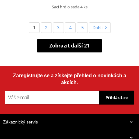
Sací hrdlo sada 4 ks
1
2
3
4
5
Další
Zobrazit další 21
Zaregistrujte se a získejte přehled o novinkách a
akcích.
Přihlásit se
Zákaznický servis