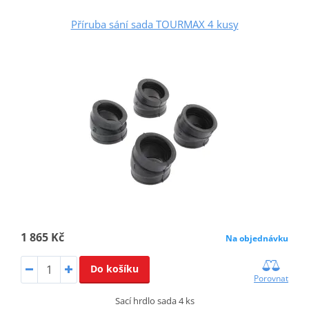
Příruba sání sada TOURMAX 4 kusy
1 865 Kč
Na objednávku
Do košíku
Porovnat
Sací hrdlo sada 4 ks