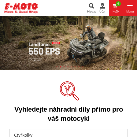
0
Hledat
Účet
Košík
Menu
Hledat
Vyhledejte náhradní díly přímo pro
váš motocykl
Čtyřkolky
Vyberte