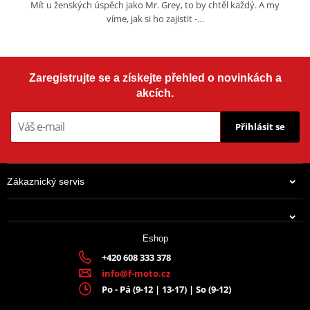
Mít u ženských úspěch jako Mr. Grey, to by chtěl každý. A my
víme, jak si ho zajistit -…
Zaregistrujte se a získejte přehled o novinkách a
akcích.
Přihlásit se
Zákaznický servis
Eshop
+420 608 333 378
info@f-moto.cz
Po - Pá (9-12 | 13-17) | So (9-12)